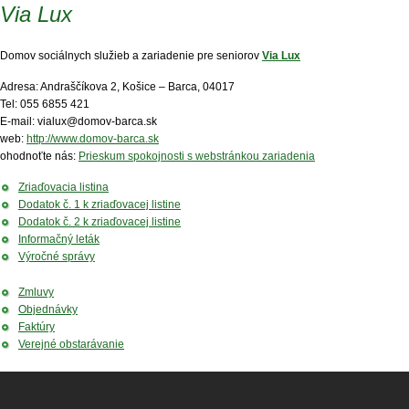
Via Lux
Domov sociálnych služieb a zariadenie pre seniorov
Via Lux
Adresa: Andraščíkova 2, Košice – Barca, 04017
Tel: 055 6855 421
E-mail: vialux@domov-barca.sk
web:
http://www.domov-barca.sk
ohodnoťte nás:
Prieskum spokojnosti s webstránkou zariadenia
Zriaďovacia listina
Dodatok č. 1 k zriaďovacej listine
Dodatok č. 2 k zriaďovacej listine
Informačný leták
Výročné správy
Zmluvy
Objednávky
Faktúry
Verejné obstarávanie