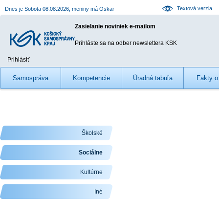
Textová verzia
Dnes je Sobota 08.08.2026, meniny má Oskar
Zasielanie noviniek e-mailom
Prihláste sa na odber newslettera KSK
Prihlásiť
Samospráva
Kompetencie
Úradná tabuľa
Fakty o 
Ko
Školské
Sociálne
Kultúrne
Iné