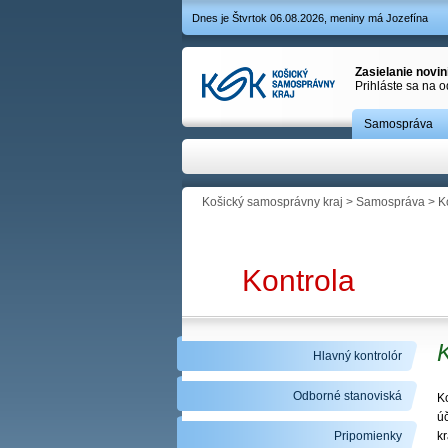
Dnes je Štvrtok 06.08.2026, meniny má Jozefína
Zasielanie novi
Prihláste sa na 
Samospráva
Košický samosprávny kraj
>
Samospráva
>
K
Kontrola
Hlavný kontrolór
Odborné stanoviská
K
ú
Pripomienky
k