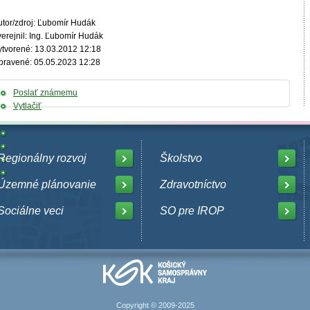
utor/zdroj: Ľubomír Hudák
verejnil: Ing. Ľubomír Hudák
ytvorené: 13.03.2012 12:18
pravené: 05.05.2023 12:28
Poslať známemu
Vytlačiť
Regionálny rozvoj
Školstvo
Územné plánovanie
Zdravotníctvo
Sociálne veci
SO pre IROP
Copyright © 2009-2025