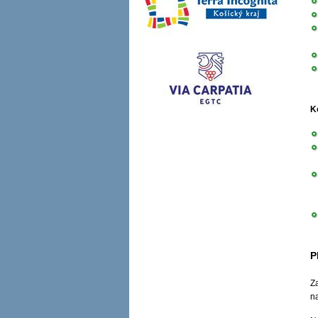
K
P
Z
n