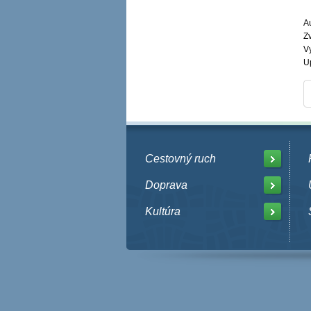
A
Z
V
U
Cestovný ruch
Doprava
Kultúra