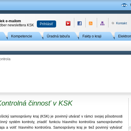
niek e-mailom
Kontakt
Prihlásiť
odber newslettera KSK
Kompetencie
Úradná tabuľa
Fakty o kraji
Elektro
ontrola
Kontrolná činnosť v KSK
ošický samosprávny kraj (KSK) je povinný utvárať v rámci svojej pôsobnosti
činný systém kontroly, zriadiť funkciu hlavného kontrolóra samosprávneho
raja a voliť hlavného kontrolóra. Samosprávny kraj je tiež povinný vytvárať