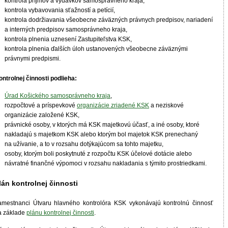
kontrola príjmov a výdavkov samosprávneho kraja,
kontrola vybavovania sťažností a petícií,
kontrola dodržiavania všeobecne záväzných právnych predpisov, nariadení
a interných predpisov samosprávneho kraja,
kontrola plnenia uznesení Zastupiteľstva KSK,
kontrola plnenia ďalších úloh ustanovených všeobecne záväznými
právnymi predpismi.
ontrolnej činnosti podlieha:
Úrad Košického samosprávneho kraja
,
rozpočtové a príspevkové
organizácie zriadené KSK
a neziskové
organizácie založené KSK,
právnické osoby, v ktorých má KSK majetkovú účasť, a iné osoby, ktoré
nakladajú s majetkom KSK alebo ktorým bol majetok KSK prenechaný
na užívanie, a to v rozsahu dotýkajúcom sa tohto majetku,
osoby, ktorým boli poskytnuté z rozpočtu KSK účelové dotácie alebo
návratné finančné výpomoci v rozsahu nakladania s týmito prostriedkami.
lán kontrolnej činnosti
amestnanci Útvaru hlavného kontrolóra KSK vykonávajú kontrolnú činnosť
a základe
plánu kontrolnej činnosti
.