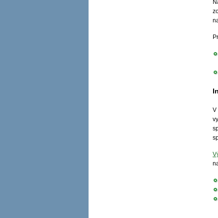
N
z
n
Pr
I
V
v
sp
sp
V
n