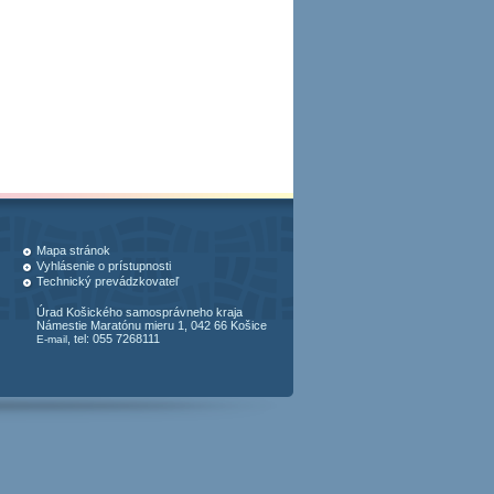
Mapa stránok
Vyhlásenie o prístupnosti
Technický prevádzkovateľ
Úrad Košického samosprávneho kraja
Námestie Maratónu mieru 1, 042 66 Košice
, tel: 055 7268111
E-mail