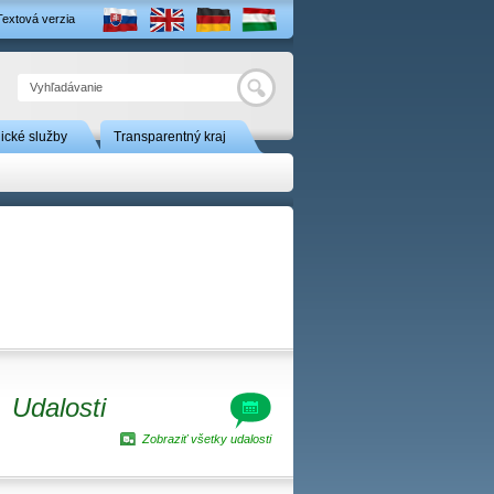
Textová verzia
Hľadať
nické služby
Transparentný kraj
Udalosti
Zobraziť všetky udalosti