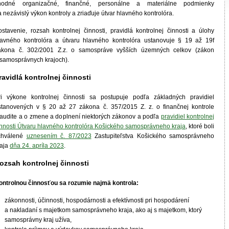
hodné organizačné, finančné, personálne a materiálne podmienky
 nezávislý výkon kontroly a zriaďuje útvar hlavného kontrolóra.
ostavenie, rozsah kontrolnej činnosti, pravidlá kontrolnej činnosti a úlohy
lavného kontrolóra a útvaru hlavného kontrolóra ustanovuje § 19 až 19f
ákona č. 302/2001 Z.z. o samospráve vyšších územných celkov (zákon
 samosprávnych krajoch).
ravidlá kontrolnej činnosti
ri výkone kontrolnej činnosti sa postupuje podľa základných pravidiel
stanovených v § 20 až 27 zákona č. 357/2015 Z. z. o finančnej kontrole
 audite a o zmene a doplnení niektorých zákonov a podľa
pravidiel kontrolnej
innosti Útvaru hlavného kontrolóra Košického samosprávneho kraja
, ktoré boli
chválené
uznesením č. 87/2023
Zastupiteľstva Košického samosprávneho
raja
dňa 24. apríla 2023
.
ozsah kontrolnej činnosti
ontrolnou činnosťou sa rozumie najmä kontrola:
zákonnosti, účinnosti, hospodárnosti a efektívnosti pri hospodárení
a nakladaní s majetkom samosprávneho kraja, ako aj s majetkom, ktorý
samosprávny kraj užíva,