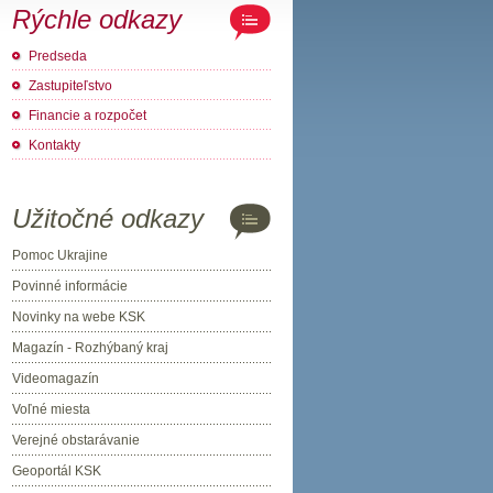
Rýchle odkazy
Predseda
Zastupiteľstvo
Financie a rozpočet
Kontakty
Užitočné odkazy
Pomoc Ukrajine
Povinné informácie
Novinky na webe KSK
Magazín - Rozhýbaný kraj
Videomagazín
Voľné miesta
Verejné obstarávanie
Geoportál KSK