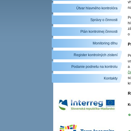
v
na
Útvar hlavného kontrolóra
P
Správy o činnosti
h
z
Plán kontrolnej činnosti
o
Monitoring dlhu
P
Register kontrolných zistení
P
u
Podanie podnetu na kontrolu
a
č
s
Kontakty
k
R
K