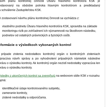
ávrh plánu kontrolnej činnosti Útvaru hlavného kontrolóra KSK je
ostavovaný na obdobie polroka hlavným kontrolórom a predkladaný
a schválenie Zastupiteľstvu KSK.
i zostavovaní návrhu plánu kontrolnej činnosti sa vychádza z:
vlastného podnetu Útvaru hlavného kontrolóra KSK, spravidla na základe
monitoringu rizík po zohľadnení ich významnosti na škodlivom následku,
podnetov od ostatných právnických a fyzických osôb.
nformácie o výsledkoch vykonaných kontrol
 prípade zistenia nedostatkov kontrolný orgán o kontrolných zisteniach
ypracúva návrh správy a po vyhodnotení prípadných námietok následne
rávu o výsledku kontroly. Ak kontrolný orgán nezistí nedostatky vypracúva len
rávu o výsledku kontroly.
ýsledky z ukončených kontrol sa zverejňujú
na webovom sídle KSK v rozsahu
ajmä:
identifikačné údaje kontrolovaného subjektu,
zameranie kontroly,
zistené nedostatky a odporúčania.