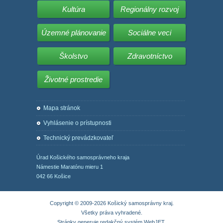
Kultúra
Regionálny rozvoj
Územné plánovanie
Sociálne veci
Školstvo
Zdravotníctvo
Životné prostredie
Mapa stránok
Vyhlásenie o prístupnosti
Technický prevádzkovateľ
Úrad Košického samosprávneho kraja
Námestie Maratónu mieru 1
042 66 Košice
Copyright © 2009-2026 Košický samosprávny kraj.
Všetky práva vyhradené.
Stránky generuje
redakčný systém WebJET
.