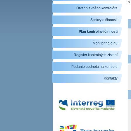
a
Útvar hlavného kontrolóra
Správy o činnosti
Plán kontrolnej činnosti
Monitoring dlhu
Register kontrolných zistení
Podanie podnetu na kontrolu
Kontakty