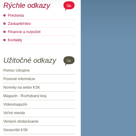
Rýchle odkazy
Predseda
Zastupiteľstvo
Financie a rozpočet
Kontakty
Užitočné odkazy
Pomoc Ukrajine
Povinné informácie
Novinky na webe KSK
Magazín - Rozhýbaný kraj
Videomagazín
Voľné miesta
Verejné obstarávanie
Geoportál KSK