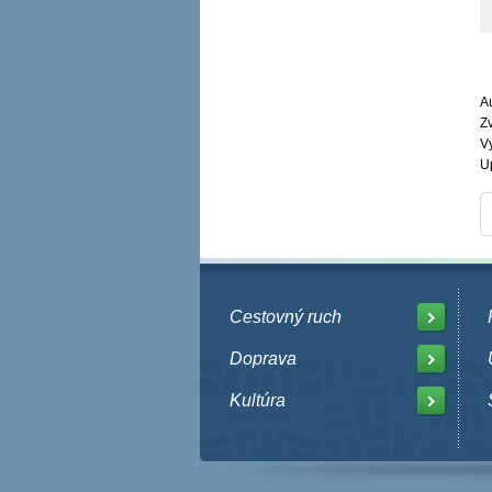
A
Zv
V
U
Cestovný ruch
Doprava
Kultúra