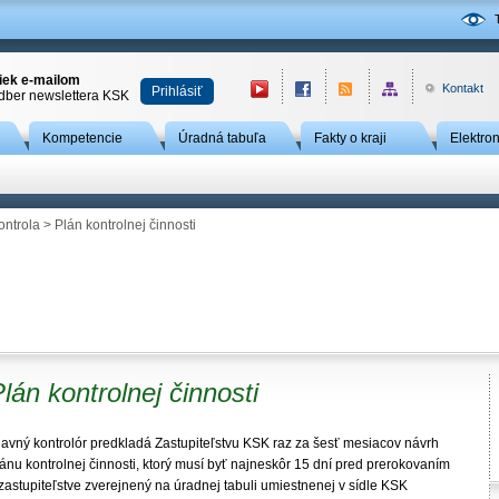
niek e-mailom
Kontakt
Prihlásiť
odber newslettera KSK
Kompetencie
Úradná tabuľa
Fakty o kraji
Elektro
ontrola
>
Plán kontrolnej činnosti
lán kontrolnej činnosti
lavný kontrolór predkladá Zastupiteľstvu KSK raz za šesť mesiacov návrh
ánu kontrolnej činnosti, ktorý musí byť najneskôr 15 dní pred prerokovaním
zastupiteľstve zverejnený na úradnej tabuli umiestnenej v sídle KSK