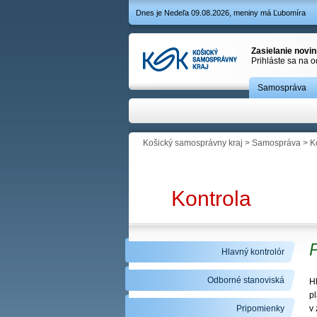
Dnes je Nedeľa 09.08.2026, meniny má Ľubomíra
Zasielanie novi
Prihláste sa na 
Samospráva
Košický samosprávny kraj
>
Samospráva
>
K
Kontrola
P
Hlavný kontrolór
Odborné stanoviská
H
pl
Pripomienky
v 