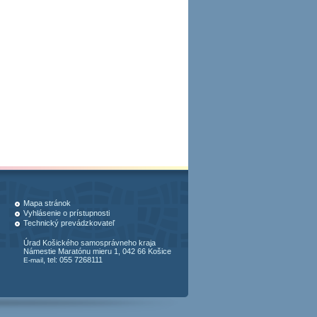
Mapa stránok
Vyhlásenie o prístupnosti
Technický prevádzkovateľ
Úrad Košického samosprávneho kraja
Námestie Maratónu mieru 1, 042 66 Košice
, tel: 055 7268111
E-mail