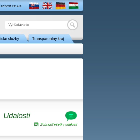
Textová verzia
Hľadať
nické služby
Transparentný kraj
Udalosti
Zobraziť všetky udalosti