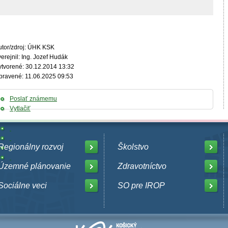
utor/zdroj: ÚHK KSK
erejnil: Ing. Jozef Hudák
ytvorené: 30.12.2014 13:32
pravené: 11.06.2025 09:53
Poslať známemu
Vytlačiť
Regionálny rozvoj
Školstvo
Územné plánovanie
Zdravotníctvo
Sociálne veci
SO pre IROP