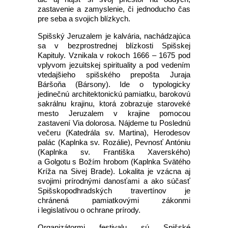
zastavenie a zamyslenie, či jednoducho čas
pre seba a svojich blízkych.
Spišský Jeruzalem je kalvária, nachádzajúca
sa v bezprostrednej blízkosti Spišskej
Kapituly. Vznikala v rokoch 1666 – 1675 pod
vplyvom jezuitskej spirituality a pod vedením
vtedajšieho spišského prepošta Juraja
Báršoňa (Bársony). Ide o typologicky
jedinečnú architektonickú pamiatku, barokovú
sakrálnu krajinu, ktorá zobrazuje staroveké
mesto Jeruzalem v krajine pomocou
zastavení Via dolorosa. Nájdeme tu Poslednú
večeru (Katedrála sv. Martina), Herodesov
palác (Kaplnka sv. Rozálie), Pevnosť Antóniu
(Kaplnka sv. Františka Xaverského)
a Golgotu s Božím hrobom (Kaplnka Svätého
Kríža na Sivej Brade). Lokalita je vzácna aj
svojimi prírodnými danosťami a ako súčasť
Spišskopodhradských travertínov je
chránená pamiatkovými zákonmi
i legislatívou o ochrane prírody.
Organizátormi festivalu sú Spišské