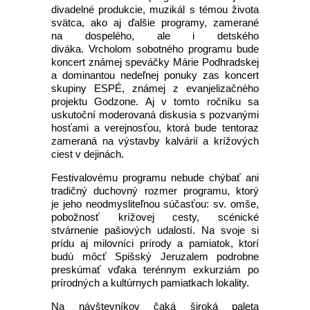
divadelné produkcie, muzikál s témou života
svätca, ako aj ďalšie programy, zamerané
na dospelého, ale i detského
diváka. Vrcholom sobotného programu bude
koncert známej speváčky Márie Podhradskej
a dominantou nedeľnej ponuky zas koncert
skupiny ESPÉ, známej z evanjelizačného
projektu Godzone. Aj v tomto ročníku sa
uskutoční moderovaná diskusia s pozvanými
hosťami a verejnosťou, ktorá bude tentoraz
zameraná na výstavby kalvárií a krížových
ciest v dejinách.
Festivalovému programu nebude chýbať ani
tradičný duchovný rozmer programu, ktorý
je jeho neodmysliteľnou súčasťou: sv. omše,
pobožnosť krížovej cesty, scénické
stvárnenie pašiových udalostí. Na svoje si
prídu aj milovníci prírody a pamiatok, ktorí
budú môcť Spišský Jeruzalem podrobne
preskúmať vďaka terénnym exkurziám po
prírodných a kultúrnych pamiatkach lokality.
Na návštevníkov čaká široká paleta