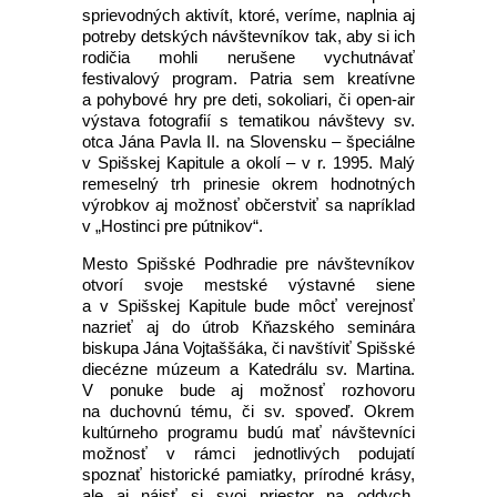
sprievodných aktivít, ktoré, veríme, naplnia aj
potreby detských návštevníkov tak, aby si ich
rodičia mohli nerušene vychutnávať
festivalový program. Patria sem kreatívne
a pohybové hry pre deti, sokoliari, či open-air
výstava fotografií s tematikou návštevy sv.
otca Jána Pavla II. na Slovensku – špeciálne
v Spišskej Kapitule a okolí – v r. 1995. Malý
remeselný trh prinesie okrem hodnotných
výrobkov aj možnosť občerstviť sa napríklad
v „Hostinci pre pútnikov“.
Mesto Spišské Podhradie pre návštevníkov
otvorí svoje mestské výstavné siene
a v Spišskej Kapitule bude môcť verejnosť
nazrieť aj do útrob Kňazského seminára
biskupa Jána Vojtaššáka, či navštíviť Spišské
diecézne múzeum a Katedrálu sv. Martina.
V ponuke bude aj možnosť rozhovoru
na duchovnú tému, či sv. spoveď. Okrem
kultúrneho programu budú mať návštevníci
možnosť v rámci jednotlivých podujatí
spoznať historické pamiatky, prírodné krásy,
ale aj nájsť si svoj priestor na oddych,