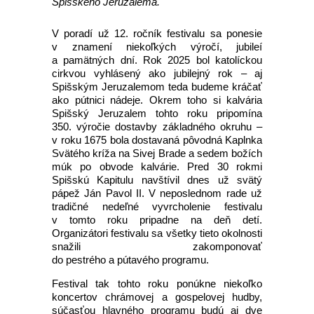
Spišského Jeruzalema.
V poradí už 12. ročník festivalu sa ponesie
v znamení niekoľkých výročí, jubileí
a pamätných dní. Rok 2025 bol katolíckou
cirkvou vyhlásený ako jubilejný rok – aj
Spišským Jeruzalemom teda budeme kráčať
ako pútnici nádeje. Okrem toho si kalvária
Spišský Jeruzalem tohto roku pripomína
350. výročie dostavby základného okruhu –
v roku 1675 bola dostavaná pôvodná Kaplnka
Svätého kríža na Sivej Brade a sedem božích
múk po obvode kalvárie. Pred 30 rokmi
Spišskú Kapitulu navštívil dnes už svätý
pápež Ján Pavol II. V neposlednom rade už
tradičné nedeľné vyvrcholenie festivalu
v tomto roku pripadne na deň detí.
Organizátori festivalu sa všetky tieto okolnosti
snažili zakomponovať
do pestrého a pútavého programu.
Festival tak tohto roku ponúkne niekoľko
koncertov chrámovej a gospelovej hudby,
súčasťou hlavného programu budú aj dve