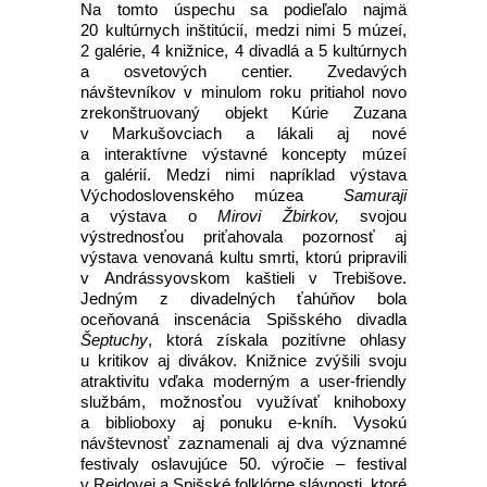
Na tomto úspechu sa podieľalo najmä
20 kultúrnych inštitúcií, medzi nimi 5 múzeí,
2 galérie, 4 knižnice, 4 divadlá a 5 kultúrnych
a osvetových centier. Zvedavých
návštevníkov v minulom roku pritiahol novo
zrekonštruovaný objekt Kúrie Zuzana
v Markušovciach a lákali aj nové
a interaktívne výstavné koncepty múzeí
a galérií. Medzi nimi napríklad výstava
Východoslovenského múzea
Samuraji
a výstava o
Mirovi Žbirkov,
svojou
výstrednosťou priťahovala pozornosť aj
výstava venovaná kultu smrti, ktorú pripravili
v Andrássyovskom kaštieli v Trebišove.
Jedným z divadelných ťahúňov bola
oceňovaná inscenácia Spišského divadla
Šeptuchy
, ktorá získala pozitívne ohlasy
u kritikov aj divákov. Knižnice zvýšili svoju
atraktivitu vďaka moderným a user-friendly
službám, možnosťou využívať knihoboxy
a biblioboxy aj ponuku e-kníh. Vysokú
návštevnosť zaznamenali aj dva významné
festivaly oslavujúce 50. výročie – festival
v Rejdovej a Spišské folklórne slávnosti, ktoré