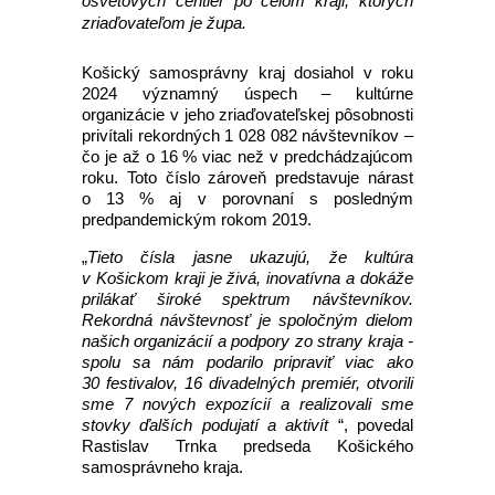
osvetových centier po celom kraji, ktorých
zriaďovateľom je župa.
Košický samosprávny kraj dosiahol v roku
2024 významný úspech – kultúrne
organizácie v jeho zriaďovateľskej pôsobnosti
privítali rekordných 1 028 082 návštevníkov –
čo je až o 16 % viac než v predchádzajúcom
roku. Toto číslo zároveň predstavuje nárast
o 13 % aj v porovnaní s posledným
predpandemickým rokom 2019.
„
Tieto čísla jasne ukazujú, že kultúra
v Košickom kraji je živá, inovatívna a dokáže
prilákať široké spektrum návštevníkov.
Rekordná návštevnosť je spoločným dielom
našich organizácií a podpory zo strany kraja -
spolu sa nám podarilo pripraviť viac ako
30 festivalov, 16 divadelných premiér, otvorili
sme 7 nových expozícií a realizovali sme
stovky ďalších podujatí a aktivít
“, povedal
Rastislav Trnka predseda Košického
samosprávneho kraja.