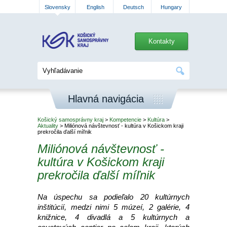
Slovensky
English
Deutsch
Hungary
Kontakty
Hlavná navigácia
Košický samosprávny kraj
>
Kompetencie
>
Kultúra
>
Aktuality
> Miliónová návštevnosť - kultúra v Košickom kraji
prekročila ďalší míľnik
Miliónová návštevnosť -
kultúra v Košickom kraji
prekročila ďalší míľnik
Na úspechu sa podieľalo 20 kultúrnych
inštitúcií, medzi nimi 5 múzeí, 2 galérie, 4
knižnice, 4 divadlá a 5 kultúrnych a