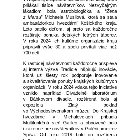
prilákali tisíce návštevníkov. Nezvyčajným
lákadlom bola astrobiologička a “
Žena
z Marsu
” Michaela Musilová, ktorá sa stala
ambasádorkou hvezdární Košického kraja.
Leto patrilo deťom, aj preto sa každoročne
rozširuje ponuka detských letných táborov.
V roku 2024 ich kultúrne organizácie kraja
pripravili vyše 30 a spolu privítali viac než
700 detí.
K rastúcej návštevnosti každoročne prispieva
aj interná výzva Tradície inšpirujú inovácie,
ktorá už šiesty rok podporuje inovovanie
a skvalitňovanie ponuky krajských kultúrnych
organizácií. V roku 2024 vďaka tejto iniciatíve
vzniklo napríklad Divadelné laboratórium
v Bábkovom divadle, rozšírená bola aj
expozícia Zlatý poklad
vo Východoslovenskom múzeu. Do Krajskej
hvezdárne v Michalovciach pribudla
Multifunkčná sieň Galileo a obnovené bolo
i zázemie pre návštevníkov v Galérii umelcov
Spiša. Od roku 2019 bolo do rozšírenia