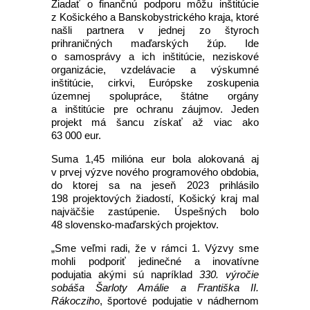
Žiadať o finančnú podporu môžu inštitúcie
z Košického a Banskobystrického kraja, ktoré
našli partnera v jednej zo štyroch
prihraničných maďarských žúp. Ide
o samosprávy a ich inštitúcie, neziskové
organizácie, vzdelávacie a výskumné
inštitúcie, cirkvi, Európske zoskupenia
územnej spolupráce, štátne orgány
a inštitúcie pre ochranu záujmov. Jeden
projekt má šancu získať až viac ako
63 000 eur.
Suma 1,45 milióna eur bola alokovaná aj
v prvej výzve nového programového obdobia,
do ktorej sa na jeseň 2023 prihlásilo
198 projektových žiadostí, Košický kraj mal
najväčšie zastúpenie. Úspešných bolo
48 slovensko-maďarských projektov.
„Sme veľmi radi, že v rámci 1. Výzvy sme
mohli podporiť jedinečné a inovatívne
podujatia akými sú napríklad
330. výročie
sobáša Šarloty Amálie a Františka II.
Rákocziho
, športové podujatie v nádhernom