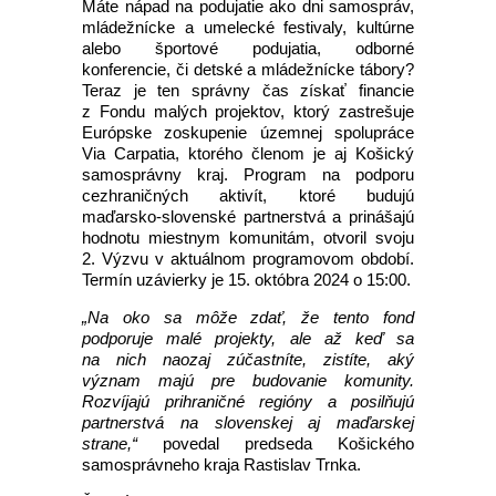
Máte nápad na podujatie ako dni samospráv,
mládežnícke a umelecké festivaly, kultúrne
alebo športové podujatia, odborné
konferencie, či detské a mládežnícke tábory?
Teraz je ten správny čas získať financie
z Fondu malých projektov, ktorý zastrešuje
Európske zoskupenie územnej spolupráce
Via Carpatia, ktorého členom je aj Košický
samosprávny kraj. Program na podporu
cezhraničných aktivít, ktoré budujú
maďarsko-slovenské partnerstvá a prinášajú
hodnotu miestnym komunitám, otvoril svoju
2. Výzvu v aktuálnom programovom období.
Termín uzávierky je 15. októbra 2024 o 15:00.
„Na oko sa môže zdať, že tento fond
podporuje malé projekty, ale až keď sa
na nich naozaj zúčastníte, zistíte, aký
význam majú pre budovanie komunity.
Rozvíjajú prihraničné regióny a posilňujú
partnerstvá na slovenskej aj maďarskej
strane,“
povedal predseda Košického
samosprávneho kraja Rastislav Trnka.