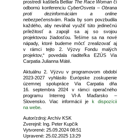
prostredí kaštieľa Betliar
The Race Woman
či
odbornú konferenciu
CyberOsveta – Obrana
proti dezinformáciám a online
nebezpečenstvám
. Rada by som povzbudila
každého, aby neváhal využiť túto jedinečnú
príležitosť a zapojil sa aj so svojou
projektovou žiadosťou. Tešíme sa na nové
nápady, ktoré budeme môcť zrealizovať aj
v rámci tejto 2. Výzvy Fondu malých
projektov,“ povedala riaditeľka EZÚS Via
Carpatia Julianna Máté.
Aktuálnu 2. Výzvu v programovom období
2023-2027 vyhlásilo Európske zoskupenie
územnej spolupráce Via Carpatia dňa
16. septembra 2024 v rámci operačného
programu Interreg VI-A Maďarsko –
Slovensko. Viac informácií je
k dispozícii
na webe
.
Autor/zdroj: Archív KSK
Zverejnil: Ing. Peter Kupčík
Vytvorené: 25.09.2024 08:51
Upravené: 25.02.2025 13:29