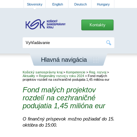
Slovensky
English
Deutsch
Hungary
Kontakty
Hlavná navigácia
Košický samosprávny kraj
>
Kompetencie
>
Reg. rozvoj
>
Aktuality
>
Regionálny rozvoj v roku 2024
> Fond malých
projektov rozdelí na cezhraničné podujatia 1,45 milióna eur
Fond malých projektov
rozdelí na cezhraničné
podujatia 1,45 milióna eur
O finančný príspevok možno požiadať do 15.
októbra do 15:00.