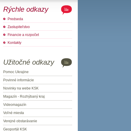
Rýchle odkazy
Predseda
Zastupiteľstvo
Financie a rozpočet
Kontakty
Užitočné odkazy
Pomoc Ukrajine
Povinné informácie
Novinky na webe KSK
Magazín - Rozhýbaný kraj
Videomagazín
Voľné miesta
Verejné obstarávanie
Geoportál KSK