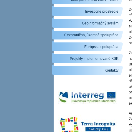
D
Investičné prostredie
e
V
Geoinformačný systém
el
b
Cezhraničná, územná spolupráca
Do
na
Európska spolupráca
Ž
Projekty implementované KSK
na
B
bi
Kontakty
el
d
ak
p
p
e
Au
Zv
V
U