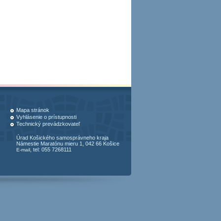
Mapa stránok
Vyhlásenie o prístupnosti
Technický prevádzkovateľ
Úrad Košického samosprávneho kraja
Námestie Maratónu mieru 1, 042 66 Košice
, tel: 055 7268111
E-mail