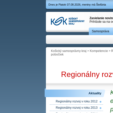
Dnes je Piatok 07.08.2026, meniny má Štefánia
Zasielanie novi
Prihláste sa na 
Samospráva
Košický samosprávny kraj
>
Kompetencie
>
R
pobočiek
Regionálny roz
Aktuality
e
Regionálny rozvoj v roku 2012
Regionálny rozvoj v roku 2013