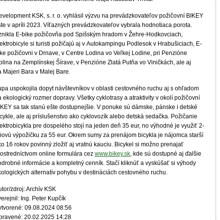
evelopment KSK, s. r. o. vyhlásil výzvu na prevádzkovateľov požičovní BIKEY
šte v apríli 2023. Víťazných prevádzkovateľov vybrala hodnotiaca porota.
znikla E-bike požičovňa pod Spišským hradom v Žehre-Hodkovciach,
ektrobicyle si turisti požičajú aj v Autokampingu Podlesok v Hrabušiciach, E-
ike požičovni v Drnave, v Centre Lodina vo Veľkej Lodine, pri Penzióne
lina na Zemplínskej Šírave, v Penzióne Zlatá Putňa vo Viničkách, ale aj
 Majeri Bara v Malej Bare.
upa uspokojila dopyt návštevníkov v oblasti cestovného ruchu aj s ohľadom
 ekologický rozmer dopravy. Všetky cyklotrasy a atraktivity v okolí požičovní
IKEY sa tak stanú ešte dostupnejšie. V ponuke sú dámske, pánske i detské
cykle, ale aj príslušenstvo ako cyklovozík alebo detská sedačka. Požičanie
ektrobicykla pre dospelého stojí na jeden deň 35 eur, no výhodné je využiť 2-
ňovú výpožičku za 55 eur. Okrem sumy za prenájom bicykla je nájomca starší
o 16 rokov povinný zložiť aj vratnú kauciu. Bicykel si možno prenajať
rostredníctvom online formulára cez
www.bikey.sk
, kde sú dostupné aj ďalšie
odrobné informácie a kompletný cenník. Stačí kliknúť a vyskúšať si výhody
kologických alternatív pohybu v destináciách cestovného ruchu.
tor/zdroj: Archív KSK
erejnil: Ing. Peter Kupčík
ytvorené: 09.08.2024 08:56
pravené: 20.02.2025 14:28