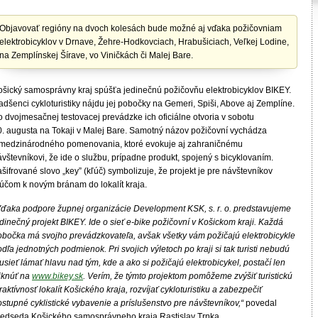
Objavovať regióny na dvoch kolesách bude možné aj vďaka požičovniam
elektrobicyklov v Drnave, Žehre-Hodkovciach, Hrabušiciach, Veľkej Lodine,
na Zemplínskej Šírave, vo Viničkách či Malej Bare.
ošický samosprávny kraj spúšťa jedinečnú požičovňu elektrobicyklov BIKEY.
dšenci cykloturistiky nájdu jej pobočky na Gemeri, Spiši, Above aj Zemplíne.
o dvojmesačnej testovacej prevádzke ich oficiálne otvoria v sobotu
0. augusta na Tokaji v Malej Bare. Samotný názov požičovní vychádza
 medzinárodného pomenovania, ktoré evokuje aj zahraničnému
vštevníkovi, že ide o službu, prípadne produkt, spojený s bicyklovaním.
šifrované slovo „key” (kľúč) symbolizuje, že projekt je pre návštevníkov
ľúčom k novým bránam do lokalít kraja.
Vďaka podpore župnej organizácie Development KSK, s. r. o. predstavujeme
dinečný projekt BIKEY. Ide o sieť e-bike požičovní v Košickom kraji. Každá
obočka má svojho prevádzkovateľa, avšak všetky vám požičajú elektrobicykle
dľa jednotných podmienok. Pri svojich výletoch po kraji si tak turisti nebudú
sieť lámať hlavu nad tým, kde a ako si požičajú elektrobicykel, postačí len
liknúť na
www.bikey.sk
. Verím, že týmto projektom pomôžeme zvýšiť turistickú
raktívnosť lokalít Košického kraja, rozvíjať cykloturistiku a zabezpečiť
stupné cyklistické vybavenie a príslušenstvo pre návštevníkov,“
povedal
redseda Košického samosprávneho kraja Rastislav Trnka.