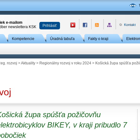
niek e-mailom
Kontakt
Prihlásiť
odber newslettera KSK
Kompetencie
Úradná tabuľa
Fakty o kraji
Elektro
eg. rozvoj
>
Aktuality
>
Regionálny rozvoj v roku 2024
> Košická župa spúšťa požičo
voj
Košická župa spúšťa požičovňu
lektrobicyklov BIKEY, v kraji pribudlo 7
pobočiek