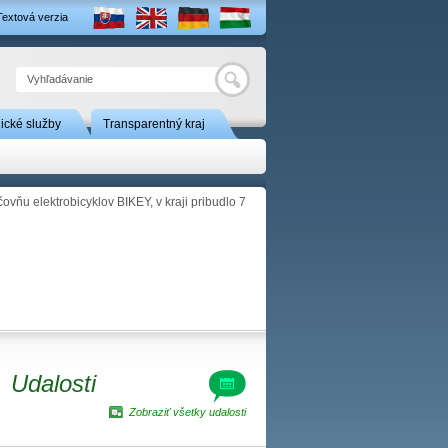
Textová verzia
Hľadať
nické služby
Transparentný kraj
vňu elektrobicyklov BIKEY, v kraji pribudlo 7
Udalosti
Zobraziť všetky udalosti