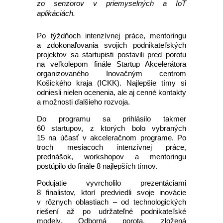
zo senzorov v priemyselných a IoT
aplikáciách.
Po týždňoch intenzívnej práce, mentoringu
a zdokonaľovania svojich podnikateľských
projektov sa startupisti postavili pred porotu
na veľkolepom finále Startup Akcelerátora
organizovaného Inovačným centrom
Košického kraja (ICKK). Najlepšie tímy si
odniesli nielen ocenenia, ale aj cenné kontakty
a možnosti ďalšieho rozvoja.
Do programu sa prihlásilo takmer
60 startupov, z ktorých bolo vybraných
15 na účasť v akceleračnom programe. Po
troch mesiacoch intenzívnej práce,
prednášok, workshopov a mentoringu
postúpilo do finále 8 najlepších tímov.
Podujatie vyvrcholilo prezentáciami
8 finalistov, ktorí predviedli svoje inovácie
v rôznych oblastiach – od technologických
riešení až po udržateľné podnikateľské
modely. Odborná porota, zložená