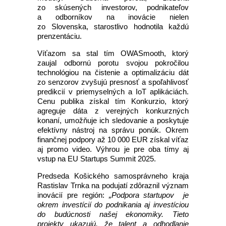
zo skúsených investorov, podnikateľov
a odborníkov na inovácie nielen
zo Slovenska, starostlivo hodnotila každú
prenzentáciu.
Víťazom sa stal tím OWASmooth, ktorý
zaujal odbornú porotu svojou pokročilou
technológiou na čistenie a optimalizáciu dát
zo senzorov zvyšujú presnosť a spoľahlivosť
predikcií v priemyselných a IoT aplikáciách.
Cenu publika získal tím Konkurzio, ktorý
agreguje dáta z verejných konkurzných
konaní, umožňuje ich sledovanie a poskytuje
efektívny nástroj na správu ponúk. Okrem
finančnej podpory až 10 000 EUR získal víťaz
aj promo video. Výhrou je pre oba tímy aj
vstup na EU Startups Summit 2025.
Predseda Košického samosprávneho kraja
Rastislav Trnka na podujatí zdôraznil význam
inovácií pre región:
„Podpora startupov je
okrem investícií do podnikania aj investíciou
do budúcnosti našej ekonomiky. Tieto
projekty ukazujú, že talent a odhodlanie