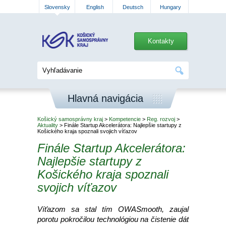
Slovensky
English
Deutsch
Hungary
Kontakty
Hlavná navigácia
Košický samosprávny kraj
>
Kompetencie
>
Reg. rozvoj
>
Aktuality
> Finále Startup Akcelerátora: Najlepšie startupy z
Košického kraja spoznali svojich víťazov
Finále Startup Akcelerátora:
Najlepšie startupy z
Košického kraja spoznali
svojich víťazov
Víťazom sa stal tím OWASmooth, zaujal
porotu pokročilou technológiou na čistenie dát