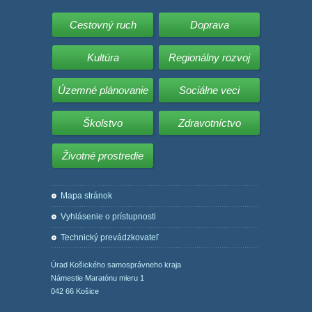
Cestovný ruch
Doprava
Kultúra
Regionálny rozvoj
Územné plánovanie
Sociálne veci
Školstvo
Zdravotníctvo
Životné prostredie
Mapa stránok
Vyhlásenie o prístupnosti
Technický prevádzkovateľ
Úrad Košického samosprávneho kraja
Námestie Maratónu mieru 1
042 66 Košice