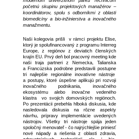
modernom univerzitnom parku Technicom
početnú skupinu projektových manažérov –
koordinátorov, spolu s odborníkmi z oblasti
biomedicíny a bio-inžinierstva a inovačného
manažmentu.
Naši kolegovia prišli v rámci projektu Elise,
ktorý je spolufinancovaný z programu Interreg
Europe, z regiónov z deviatich členských
krajín EU. Prvý deň bol pracovný meeting kde
naši traja partneri z Nemecka, Talianska
a Francúzska podrobne predstavili postupne
tri najlepšie regionálne inovatívne nástroje
a postupy, ktoré úspešne aplikujú pri rozvoji
inovačného podnikania, inovačného
ekosystému alebo inovačne vedeného
klastra vo svojich domovských regiónoch.
Po prezentácii prebehla hlboká diskusia, kde
nasledovala diskusia na rôzne aspekty
návrhu, prípravy implementácie uvedených
nástrojov. Všetky tri nástroje spája jeden
spoločný menovateľ - čo najrýchlejšie priniesť
nové nápady a riešenia z oblasti zdravia,