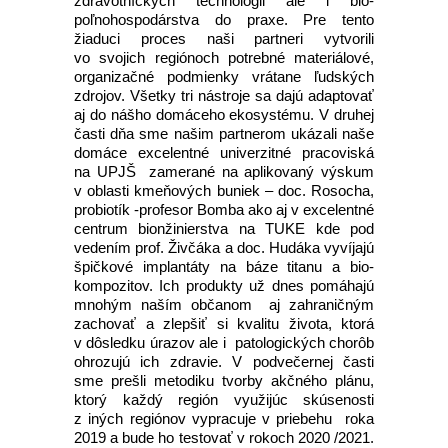
zdravotníckych technológii ale i bio-
poľnohospodárstva do praxe. Pre tento
žiaduci proces naši partneri vytvorili
vo svojich regiónoch potrebné materiálové,
organizačné podmienky vrátane ľudských
zdrojov. Všetky tri nástroje sa dajú adaptovať
aj do nášho domáceho ekosystému. V druhej
časti dňa sme našim partnerom ukázali naše
domáce excelentné univerzitné pracoviská
na UPJŠ zamerané na aplikovaný výskum
v oblasti kmeňových buniek – doc. Rosocha,
probiotík -profesor Bomba ako aj v excelentné
centrum bionžinierstva na TUKE kde pod
vedením prof. Živčáka a doc. Hudáka vyvíjajú
špičkové implantáty na báze titanu a bio-
kompozitov. Ich produkty už dnes pomáhajú
mnohým naším občanom aj zahraničným
zachovať a zlepšiť si kvalitu života, ktorá
v dôsledku úrazov ale i patologických chorôb
ohrozujú ich zdravie. V podvečernej časti
sme prešli metodiku tvorby akčného plánu,
ktorý každý región využijúc skúsenosti
z iných regiónov vypracuje v priebehu roka
2019 a bude ho testovať v rokoch 2020 /2021.