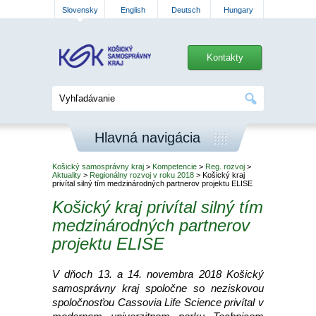
Slovensky
English
Deutsch
Hungary
Kontakty
Hlavná navigácia
Košický samosprávny kraj
>
Kompetencie
>
Reg. rozvoj
>
Aktuality
>
Regionálny rozvoj v roku 2018
> Košický kraj
privítal silný tím medzinárodných partnerov projektu ELISE
Košický kraj privítal silný tím
medzinárodných partnerov
projektu ELISE
V dňoch 13. a 14. novembra 2018 Košický
samosprávny kraj spoločne so neziskovou
spoločnosťou Cassovia Life Science privítal v