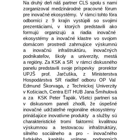
Na druhý deň náš partner CLS spolu s nami
zorganizoval medzinárodné pracovné fórum
pre inovačné ekosystémy. V rámci tohto fóra
odborníci z 9 krajín vystúpili so svojimi
prezentáciami, v ktorých predstavili ako
formujú organizujú a riadia inovačné
ekosystémy a inovačné klastre vo svojom
domácom prostredí zahrnujúce výskumnú
a inovačnú infraštruktúru, inovačných
podnikateľov, školy a univerzity, mestá
a regióny. Za KSK a SR v rámci diskusného
panelu predstavili svoje príspevky prorektor
UPJŠ prof. Jarčuška, z Ministerstva
Hospodárstva SR riaditeľ odboru OP VaI
Edmund Škorvaga, z Technickej Univerzity
v Košiciach, Centra EIT HUB Jana Šmihulová
a za KSK Peter Ťapák. Všetci partneri sa
v diskusnom paneli zhodli, že úspešné
inovačné udržateľné regionálne ekosystémy
prinášajúce inovatívne produkty a služby sú
charakteristické tromi faktormi: kvalitnou
výskumnou a testovacou infraštruktúry,
silného sociálneho a pro - inovačného
ľudského kapitálu vrátane podporných