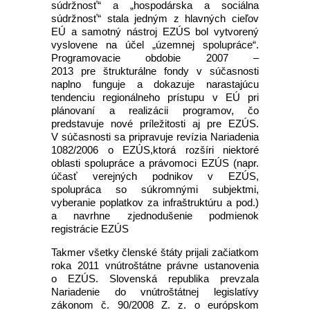
súdržnosť“ a „hospodárska a sociálna
súdržnosť“ stala jedným z hlavných cieľov
EÚ a samotný nástroj EZÚS bol vytvorený
vyslovene na účel „územnej spolupráce“.
Programovacie obdobie 2007 –
2013 pre štrukturálne fondy v súčasnosti
naplno funguje a dokazuje narastajúcu
tendenciu regionálneho prístupu v EÚ pri
plánovaní a realizácii programov, čo
predstavuje nové príležitosti aj pre EZÚS.
V súčasnosti sa pripravuje revízia Nariadenia
1082/2006 o EZÚS,ktorá rozšíri niektoré
oblasti spolupráce a právomoci EZÚS (napr.
účasť verejných podnikov v EZÚS,
spolupráca so súkromnými subjektmi,
vyberanie poplatkov za infraštruktúru a pod.)
a navrhne zjednodušenie podmienok
registrácie EZÚS
Takmer všetky členské štáty prijali začiatkom
roka 2011 vnútroštátne právne ustanovenia
o EZÚS. Slovenská republika prevzala
Nariadenie do vnútroštátnej legislatívy
zákonom č. 90/2008 Z. z. o európskom