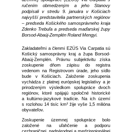
ručením obmedzeným a jeho Stanovy
podpísali v stredu 9. januára v Košiciach
najvyšší predstavitelia partnerských regiónov
– predseda Košického samosprávneho kraja
Zdenko Trebuľa a predseda maďarskej župy
Borsod-Abaúj-Zemplén Roland Mengyi.
Zakladateľmi a členmi EZÚS Via Carpatia sú
Košický samosprávny kraj a župa Borsod-
Abaúj-Zemplén. Právnu subjektivitu získa
zoskupenie dňom zápisu do registra
vedenom na Registrovom úrade, jeho sídlo
bude v Košiciach. Založenie zoskupenia
vychádza z platnej európskej legislatívy a je
prirodzeným výsledkom spolupráce dvoch
regiónov, ktoré spájajú spoločné historické
a kultúrno-jazykové tradície. Na ich území
s rozlohou 14 tisíc km² žije vyše 1,5 milióna
obyvateľov.
Zoskupenie územnej spolupráce bolo
založené na uľahčenie a podporu
cezhraničnej, nadnárodnej a medziregionálnej