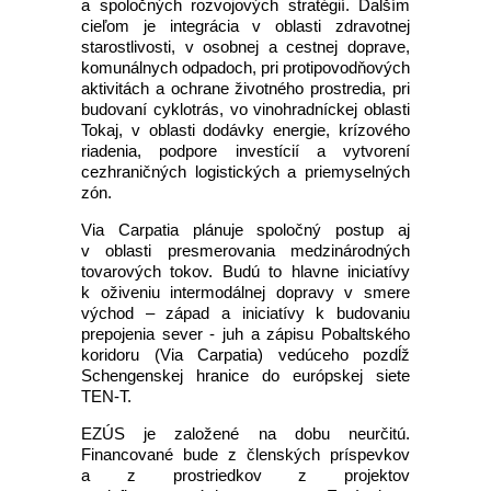
a spoločných rozvojových stratégií. Ďalším
cieľom je integrácia v oblasti zdravotnej
starostlivosti, v osobnej a cestnej doprave,
komunálnych odpadoch, pri protipovodňových
aktivitách a ochrane životného prostredia, pri
budovaní cyklotrás, vo vinohradníckej oblasti
Tokaj, v oblasti dodávky energie, krízového
riadenia, podpore investícií a vytvorení
cezhraničných logistických a priemyselných
zón.
Via Carpatia plánuje spoločný postup aj
v oblasti presmerovania medzinárodných
tovarových tokov. Budú to hlavne iniciatívy
k oživeniu intermodálnej dopravy v smere
východ – západ a iniciatívy k budovaniu
prepojenia sever - juh a zápisu Pobaltského
koridoru (Via Carpatia) vedúceho pozdĺž
Schengenskej hranice do európskej siete
TEN-T.
EZÚS je založené na dobu neurčitú.
Financované bude z členských príspevkov
a z prostriedkov z projektov