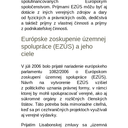
spolufinancovaných Európskym
spoločenstvom. Príjmami EZÚS môžu byť aj
dotácie z iných verejných zdrojov a dary
od fyzických a právnických osôb, dedičstvá
a taktiež príjmy z vlastnej činnosti a príjmy
z podnikateľskej činnosti.
Európske zoskupenie územnej
spolupráce (EZÚS) a jeho
ciele
V júli 2006 bolo prijaté nariadenie európskeho
parlamentu 1082/2006 o Európskom
zoskupení územnej spolupráce (EZÚS).
Návrh na vytvorenie EZÚS vzišiel
z politického uznania právnej formy, v rámci
ktorej by mohli spolupracovať verejné, ako aj
súkromné orgány z rozličných členských
štátov. Táto potreba bola mimoriadne citeľná,
keď sa pri cezhraničných projektoch využívali
aj verejné výdavky.
Prijatím Lisabonskej zmluvy sa „územná