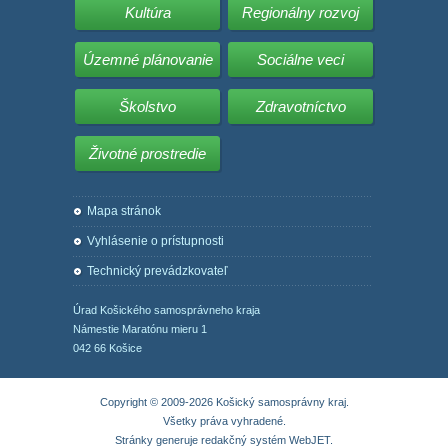
Kultúra
Regionálny rozvoj
Územné plánovanie
Sociálne veci
Školstvo
Zdravotníctvo
Životné prostredie
Mapa stránok
Vyhlásenie o prístupnosti
Technický prevádzkovateľ
Úrad Košického samosprávneho kraja
Námestie Maratónu mieru 1
042 66 Košice
Copyright © 2009-2026 Košický samosprávny kraj.
Všetky práva vyhradené.
Stránky generuje
redakčný systém WebJET
.