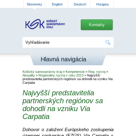
Slovensky
English
Deutsch
Hungary
Kontakty
Hlavná navigácia
Košický samosprávny kraj
>
Kompetencie
>
Reg. rozvoj
>
Aktuality
>
Regionálny rozvoj v roku 2013
> Najvyšší
predstavitelia partnerských regiónov sa dohodli na vzniku Via
Carpatia
Najvyšší predstavitelia
partnerských regiónov sa
dohodli na vzniku Via
Carpatia
Dohovor o založení Európskeho zoskupenia
územnej spolupráce (EZÚS) Via Carpatia s