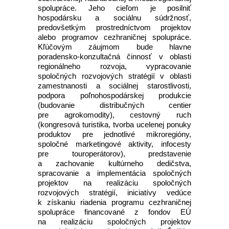
spolupráce. Jeho cieľom je posilniť
hospodársku a sociálnu súdržnosť,
predovšetkým prostredníctvom projektov
alebo programov cezhraničnej spolupráce.
Kľúčovým záujmom bude hlavne
poradensko-konzultačná činnosť v oblasti
regionálneho rozvoja, vypracovanie
spoločných rozvojových stratégií v oblasti
zamestnanosti a sociálnej starostlivosti,
podpora poľnohospodárskej produkcie
(budovanie distribučných centier
pre agrokomodity), cestovný ruch
(kongresová turistika, tvorba ucelenej ponuky
produktov pre jednotlivé mikroregióny,
spoločné marketingové aktivity, infocesty
pre touroperátorov), predstavenie
a zachovanie kultúrneho dedičstva,
spracovanie a implementácia spoločných
projektov na realizáciu spoločných
rozvojových stratégií, iniciatívy vedúce
k získaniu riadenia programu cezhraničnej
spolupráce financované z fondov EÚ
na realizáciu spoločných projektov