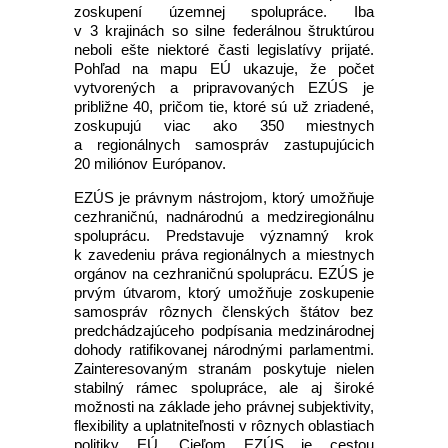
zoskupení územnej spolupráce. Iba
v 3 krajinách so silne federálnou štruktúrou
neboli ešte niektoré časti legislatívy prijaté.
Pohľad na mapu EÚ ukazuje, že počet
vytvorených a pripravovaných EZÚS je
približne 40, pričom tie, ktoré sú už zriadené,
zoskupujú viac ako 350 miestnych
a regionálnych samospráv zastupujúcich
20 miliónov Európanov.
EZÚS je právnym nástrojom, ktorý umožňuje
cezhraničnú, nadnárodnú a medziregionálnu
spoluprácu. Predstavuje významný krok
k zavedeniu práva regionálnych a miestnych
orgánov na cezhraničnú spoluprácu. EZÚS je
prvým útvarom, ktorý umožňuje zoskupenie
samospráv rôznych členských štátov bez
predchádzajúceho podpísania medzinárodnej
dohody ratifikovanej národnými parlamentmi.
Zainteresovaným stranám poskytuje nielen
stabilný rámec spolupráce, ale aj široké
možnosti na základe jeho právnej subjektivity,
flexibility a uplatniteľnosti v rôznych oblastiach
politiky EÚ. Cieľom EZÚS je cestou