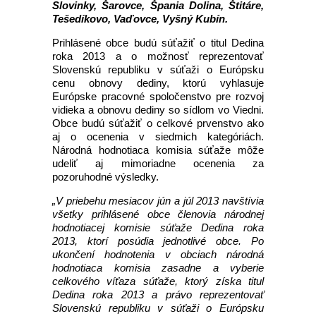
Slovinky, Šarovce, Špania Dolina, Štitáre,
Tešedíkovo, Vaďovce, Vyšný Kubín.
Prihlásené obce budú súťažiť o titul Dedina
roka 2013 a o možnosť reprezentovať
Slovenskú republiku v súťaži o Európsku
cenu obnovy dediny, ktorú vyhlasuje
Európske pracovné spoločenstvo pre rozvoj
vidieka a obnovu dediny so sídlom vo Viedni.
Obce budú súťažiť o celkové prvenstvo ako
aj o ocenenia v siedmich kategóriách.
Národná hodnotiaca komisia súťaže môže
udeliť aj mimoriadne ocenenia za
pozoruhodné výsledky.
„V priebehu mesiacov jún a júl 2013 navštívia
všetky prihlásené obce členovia národnej
hodnotiacej komisie súťaže Dedina roka
2013, ktorí posúdia jednotlivé obce.
Po
ukončení hodnotenia v obciach národná
hodnotiaca komisia zasadne a vyberie
celkového víťaza súťaže,
ktorý získa titul
Dedina roka
2013 a
právo reprezentovať
Slovenskú republiku v súťaži o Európsku