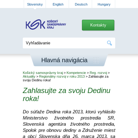
Slovensky
English
Deutsch
Hungary
Kontakty
Hlavná navigácia
Košický samosprávny kraj
>
Kompetencie
>
Reg. rozvoj
>
Aktuality
>
Regionálny rozvoj v roku 2013
> Zahlasujte za
svoju Dedinu roka!
Zahlasujte za svoju Dedinu
roka!
Do súťaže Dedina roka 2013, ktorú vyhlásilo
Ministerstvo životného prostredia SR,
Slovenská agentúra životného prostredia,
Spolok pre obnovu dediny a Združenie miest
a obcí Slovenska dňa 26. marca 2013, sa