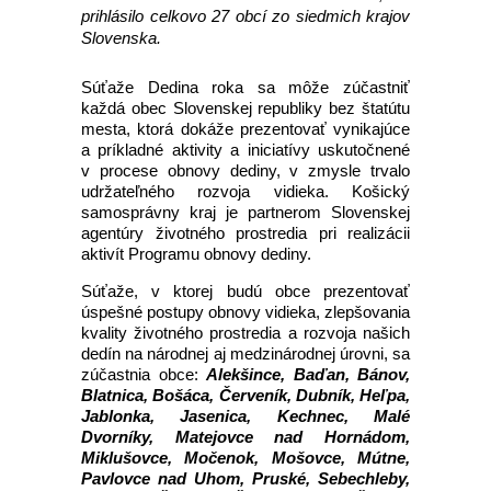
prihlásilo celkovo 27 obcí zo siedmich krajov
Slovenska.
Súťaže Dedina roka sa môže zúčastniť
každá obec Slovenskej republiky bez štatútu
mesta, ktorá dokáže prezentovať vynikajúce
a príkladné aktivity a iniciatívy uskutočnené
v procese obnovy dediny, v zmysle trvalo
udržateľného rozvoja vidieka. Košický
samosprávny kraj je partnerom Slovenskej
agentúry životného prostredia pri realizácii
aktivít Programu obnovy dediny.
Súťaže, v ktorej budú obce prezentovať
úspešné postupy obnovy vidieka, zlepšovania
kvality životného prostredia a rozvoja našich
dedín na národnej aj medzinárodnej úrovni, sa
zúčastnia obce:
Alekšince, Baďan, Bánov,
Blatnica, Bošáca, Červeník, Dubník, Heľpa,
Jablonka, Jasenica, Kechnec, Malé
Dvorníky, Matejovce nad Hornádom,
Miklušovce, Močenok, Mošovce, Mútne,
Pavlovce nad Uhom, Pruské, Sebechleby,