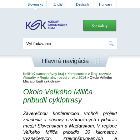
Slovensky
English
Deutsch
Hungary
Kontakty
Hlavná navigácia
Košický samosprávny kraj
>
Kompetencie
>
Reg. rozvoj
>
Aktuality
>
Regionálny rozvoj v roku 2014
> Okolo Veľkého
Miliča pribudli cyklotrasy
Okolo Veľkého Miliča
pribudli cyklotrasy
Záverečnou konferenciou vrcholí projekt
zriadenia a obnovy cezhraničných cyklotrás
medzi Slovenskom a Maďarskom. V regióne
Veľkého Miliča pribudlo 30 kilometrov
vyznačených, zrekonštruovaných a