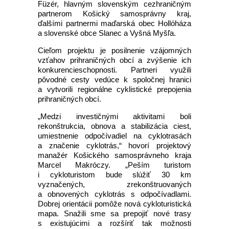
Füzér, hlavným slovenským cezhraničným
partnerom Košický samosprávny kraj,
ďalšími partnermi maďarská obec Hollóháza
a slovenské obce Slanec a Vyšná Myšľa.
Cieľom projektu je posilnenie vzájomných
vzťahov prihraničných obcí a zvýšenie ich
konkurencieschopnosti. Partneri využili
pôvodné cesty vedúce k spoločnej hranici
a vytvorili regionálne cyklistické prepojenia
prihraničných obcí.
„Medzi investičnými aktivitami boli
rekonštrukcia, obnova a stabilizácia ciest,
umiestnenie odpočívadiel na cyklotrasách
a značenie cyklotrás,“ hovorí projektový
manažér Košického samosprávneho kraja
Marcel Makróczy. „Peším turistom
i cykloturistom bude slúžiť 30 km
vyznačených, zrekonštruovaných
a obnovených cyklotrás s odpočívadlami.
Dobrej orientácii pomôže nová cykloturistická
mapa. Snažili sme sa prepojiť nové trasy
s existujúcimi a rozšíriť tak možnosti