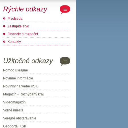
Rýchle odkazy
Predseda
Zastupiteľstvo
Financie a rozpočet
Kontakty
Užitočné odkazy
Pomoc Ukrajine
Povinné informácie
Novinky na webe KSK
Magazín - Rozhýbaný kraj
Videomagazín
Voľné miesta
Verejné obstarávanie
Geoportál KSK