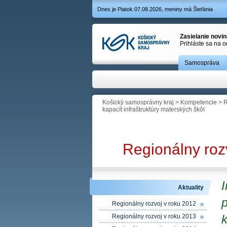
Dnes je Piatok 07.08.2026, meniny má Štefánia
Zasielanie novi
Prihláste sa na 
Samospráva
Košický samosprávny kraj
>
Kompetencie
>
R
kapacít infraštruktúry materských škôl
Regionálny roz
Aktuality
Regionálny rozvoj v roku 2012
k
Regionálny rozvoj v roku 2013