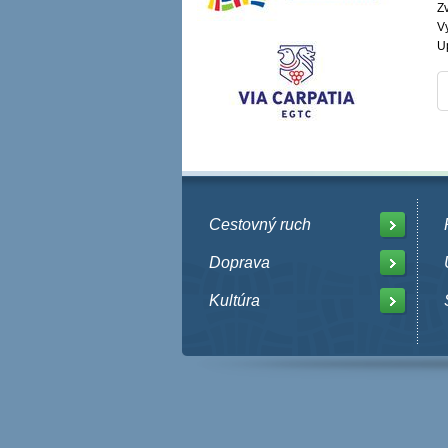
Zv
V
U
Cestovný ruch
Doprava
Kultúra