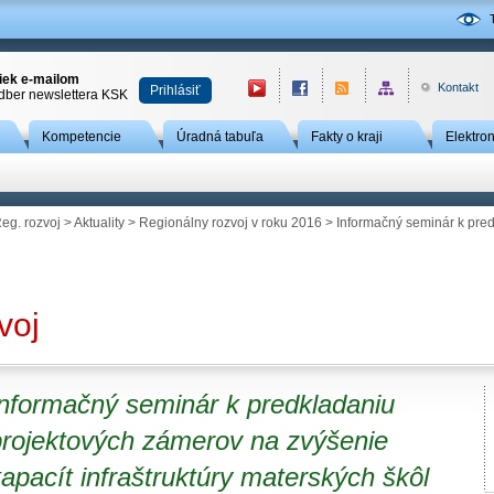
niek e-mailom
Kontakt
Prihlásiť
odber newslettera KSK
Kompetencie
Úradná tabuľa
Fakty o kraji
Elektro
eg. rozvoj
>
Aktuality
>
Regionálny rozvoj v roku 2016
> Informačný seminár k pre
voj
Informačný seminár k predkladaniu
projektových zámerov na zvýšenie
apacít infraštruktúry materských škôl