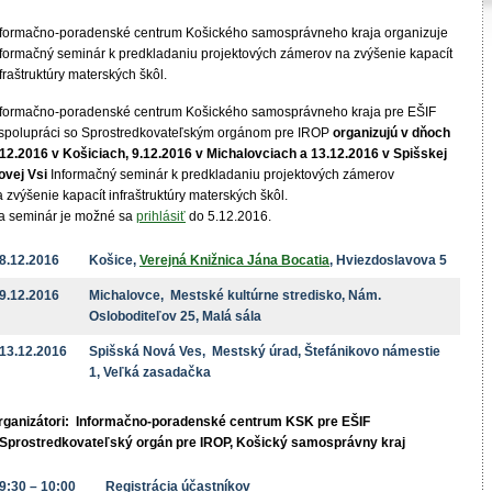
nformačno-poradenské centrum Košického samosprávneho kraja organizuje
nformačný seminár k predkladaniu projektových zámerov na zvýšenie kapacít
fraštruktúry materských škôl.
nformačno-poradenské centrum Košického samosprávneho kraja pre EŠIF
 spolupráci so Sprostredkovateľským orgánom pre IROP
organizujú v dňoch
.12.2016 v Košiciach, 9.12.2016 v Michalovciach a 13.12.2016 v Spišskej
ovej Vsi
Informačný seminár k predkladaniu projektových zámerov
 zvýšenie kapacít infraštruktúry materských škôl.
a seminár je možné sa
prihlásiť
do 5.12.2016.
8.12.2016
Košice,
Verejná Knižnica Jána Bocatia
, Hviezdoslavova 5
9.12.2016
Michalovce, Mestské kultúrne stredisko, Nám.
Osloboditeľov 25, Malá sála
13.12.2016
Spišská Nová Ves, Mestský úrad, Štefánikovo námestie
1, Veľká zasadačka
rganizátori: Informačno-poradenské centrum KSK pre EŠIF
 Sprostredkovateľský orgán pre IROP, Košický samosprávny kraj
9:30 – 10:00
Registrácia účastníkov