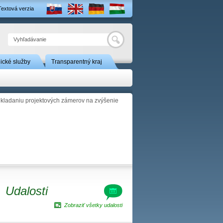
Textová verzia
Hľadať
nické služby
Transparentný kraj
dkladaniu projektových zámerov na zvýšenie
Udalosti
Zobraziť všetky udalosti