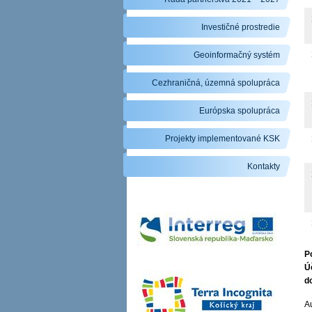
Investičné prostredie
Geoinformačný systém
Cezhraničná, územná spolupráca
Európska spolupráca
Projekty implementované KSK
Kontakty
P
Ú
d
Au