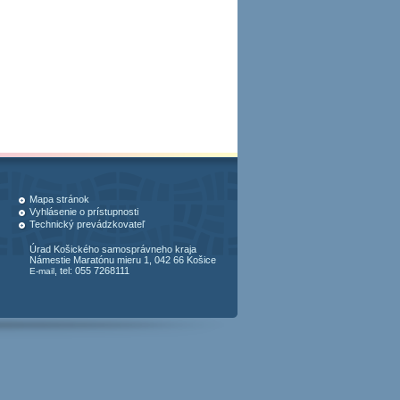
Mapa stránok
Vyhlásenie o prístupnosti
Technický prevádzkovateľ
Úrad Košického samosprávneho kraja
Námestie Maratónu mieru 1, 042 66 Košice
, tel: 055 7268111
E-mail