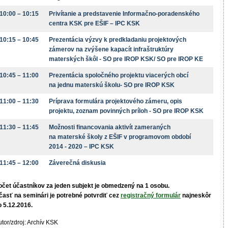
10:00 – 10:15
Privítanie a predstavenie Informačno-poradenského
centra KSK pre EŠIF – IPC KSK
10:15 – 10:45
Prezentácia výzvy k predkladaniu projektových
zámerov na zvýšene kapacít infraštruktúry
materských škôl - SO pre IROP KSK/ SO pre IROP KE
10:45 – 11:00
Prezentácia spoločného projektu viacerých obcí
na jednu materskú školu- SO pre IROP KSK
11:00 – 11:30
Príprava formulára projektového zámeru, opis
projektu, zoznam povinných príloh - SO pre IROP KSK
11:30 – 11:45
Možnosti financovania aktivít zameraných
na materské školy z EŠIF v programovom období
2014 - 2020 – IPC KSK
11:45 – 12:00
Záverečná diskusia
očet účastníkov za jeden subjekt je obmedzený na 1 osobu.
časť na seminári je potrebné potvrdiť cez
registračný formulár
najneskôr
o 5.12.2016.
tor/zdroj: Archív KSK