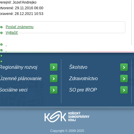
erejnil: Jozef Andrejko
ytvorené: 29.11.2016 06:00
pravené: 28.12.2021 10:53
Poslať známemu
Vytlačiť
Regionálny rozvoj
Školstvo
Územné plánovanie
Zdravotníctvo
Sociálne veci
SO pre IROP
Copyright © 2009-2025