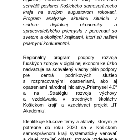
schválili poslanci Košického samosprávneho
kraja na svojom augustovom rokovaní.
Program analyzuje aktuálnu situáciu v
sektore digitálnej ekonomiky a
spracovateľského priemyslu v porovnaní so
svetom a okolitými krajinami, ktorí sú našimi
priamymi konkurentmi.
Regionálny program podpory rozvoja
ľudských zdrojov v digitálnej ekonomike úzko
nadväzuje na schválený vládny plán podpory
pre centrá podnikových služieb
s rozpracovanými opatreniami, ako aj
opatreniami národnej iniciatívy„Priemysel 4.0“
a na „Stratégiu rozvoja výchovy
a vzdelávania v stredných školáchv
Košickom kraji“ a vzdelávací projekt „IT
Akadémia“.
Identifikuje kľúčové témy a aktivity, ktorým je
potrebné do roku 2020 sa v Košickom
samosprávnom kraji systematicky venovať
a ďalej rozvíjať oblasti: rozvoja vzdelávania