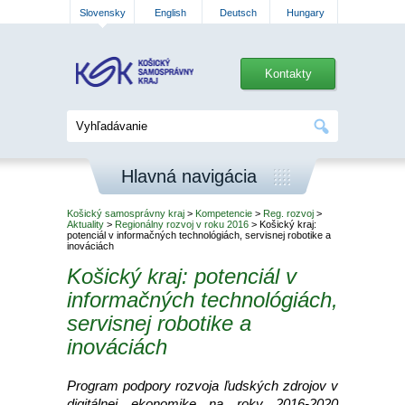
Slovensky
English
Deutsch
Hungary
Kontakty
Hlavná navigácia
Košický samosprávny kraj
>
Kompetencie
>
Reg. rozvoj
>
Aktuality
>
Regionálny rozvoj v roku 2016
> Košický kraj:
potenciál v informačných technológiách, servisnej robotike a
inováciách
Košický kraj: potenciál v
informačných technológiách,
servisnej robotike a
inováciách
Program podpory rozvoja ľudských zdrojov v
digitálnej ekonomike na roky 2016-2020