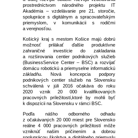
prostredníctvom národného projektu IT
Akadémia – vzdelávanie pre 21. storočie,
spolupráce s digitálnym a spracovateľským
priemyslom, v komunikácii s rodičmi
a verejnosťou.
Košický kraj s mestom Košice majú dobrú
možnosť prilákať ďalšie produktívne
zahraničné investície do zakladania
a rozširovania centier podnikových služieb
(BusinessService Center – BSC) a rozvíjať
domácu robotickú a priemyselne informatickú
základňu. Nová koncepcia podpory
podnikových centier služieb na Slovensku
schválená v júli 2016 očakáva do roku
2020 vznik 20 000 kvalifikovaných
pracovných príležitostí,ktoré by mohli byť
k dispozícii na Slovensku v rámci BSC.
Podľa nášho odborného odhadu
z očakávaných 20 000 miest pre Slovensko
reálne 4 000 pracovných príležitostí môže
vzniknúť našim pričinením a dobrou
spoluprácou školstva a digitálneho priemyslu