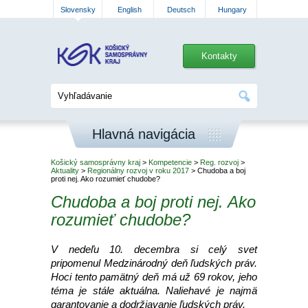
Slovensky
English
Deutsch
Hungary
Kontakty
Hlavná navigácia
Košický samosprávny kraj
>
Kompetencie
>
Reg. rozvoj
>
Aktuality
>
Regionálny rozvoj v roku 2017
> Chudoba a boj
proti nej. Ako rozumieť chudobe?
Chudoba a boj proti nej. Ako
rozumieť chudobe?
V nedeľu 10. decembra si celý svet
pripomenul Medzinárodný deň ľudských práv.
Hoci tento pamätný deň má už 69 rokov, jeho
téma je stále aktuálna. Naliehavé je najmä
garantovanie a dodržiavanie ľudských práv.