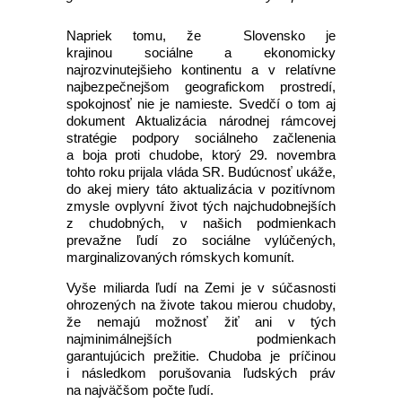
Napriek tomu, že Slovensko je
krajinou sociálne a ekonomicky
najrozvinutejšieho kontinentu a v relatívne
najbezpečnejšom geografickom prostredí,
spokojnosť nie je namieste. Svedčí o tom aj
dokument Aktualizácia národnej rámcovej
stratégie podpory sociálneho začlenenia
a boja proti chudobe, ktorý 29. novembra
tohto roku prijala vláda SR. Budúcnosť ukáže,
do akej miery táto aktualizácia v pozitívnom
zmysle ovplyvní život tých najchudobnejších
z chudobných, v našich podmienkach
prevažne ľudí zo sociálne vylúčených,
marginalizovaných rómskych komunít.
Vyše miliarda ľudí na Zemi je v súčasnosti
ohrozených na živote takou mierou chudoby,
že nemajú možnosť žiť ani v tých
najminimálnejších podmienkach
garantujúcich prežitie. Chudoba je príčinou
i následkom porušovania ľudských práv
na najväčšom počte ľudí.