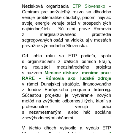
Nezisková organizácia
ETP Slovensko
–
Centrum pre udržateľný rozvoj sa dlhodobo
venuje problematike chudoby, pričom najviac
svojej energie venuje práci v prospech tých
najbiednejších. Sú nimi práve Rómovia
z marginalizovaného prostredia
segregovaných osád na vidieku aj v mestách
prevažne východného Slovenska.
Od tohto roku sa ETP podieľa, spolu
s organizáciami z ďalších ôsmich krajín,
na realizácii medzinárodného projektu
s názvom
Meníme diskurz, meníme prax:
RARE – Rómovia ako ľudské zdroje
v rámci Dunajskej stratégie, financovaného
z fondov Európskeho programu
Interreg.
Súčasťou projektu je vytváranie nových
metód na zvýšenie odbornosti tých, ktorí sa
profesionálne venujú práci
s nezamestnanými, alebo ináč sociálne
znevýhodnenými občanmi.
V týchto dňoch vytvorilo a vydalo ETP