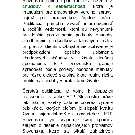
Slovensko odbornú publikáciu s názvom
Z
chudoby k sebestačnosti
, ktorá je
manuálom pre pracovníkov verejnej správy,
najmä pre pracovníkov úradov práce.
Publikácia pomáha zvýšiť informovanosť
a rozšíriť vedomosti, ktoré sú nevyhnutné
pre lepšie porozumenie podstaty chudoby
a odbúranie predsudkov a falošných mýtov
pri práci s klientmi. Obojstranné scitlivenie je
predpokladom lepšieho uplatnenia
chudobných občanov v živote dnešnej
spoločnosti. ETP Slovensko plánuje
spracovať podľa potreby podobné manuály
pre rôzne cieľové skupiny, ktoré reálne riešia
problémy chudoby v praktickom živote.
Čerstvá publikácia je voľne k dispozícii
na webovej stránke ETP Slovensko práve
tak, ako aj všetky ostatné doteraz vydané
publikácie, ktorých cieľom je zlepšiť kvalitu
života najchudobnejších obyvateľov. ETP
Slovensko tým vyjadruje svoj úprimný
záujem o riešenie najpálčivejších problémov
Slovenska, ktoré sa týkajú základných