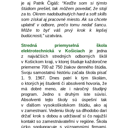
je aj Patrik Čigáš: “
Keďže som si týmto
štúdiom prešiel, tak môžem povedať, že stojí
za to. Okrem nadobudnutých hard a soft skills
som získal aj pracovné miesto. Ak sa chcete
uplatniť v odbore, prečo tomu nedať šancu.
Môže to byť váš prvý krok k lepšej
budúcnosti,”
uzatvára.
Stredná priemyselná škola
elektrotechnická v Košiciach
je jedna
z najväčších stredných odborných škôl
v Košickom kraji, v ktorej študuje každoročne
priemerne 700 až 750 žiakov denného štúdia.
Svoju samostatnú históriu začala škola písať
1. 9. 1967. Dnes patrí k tým školám,
o ktorých jej študenti či absolventi hovoria, že
má dobré meno, ale i náročný študijný
program. Jedno s druhým iste súvisí.
Absolventi tejto školy sú úspešní tak
v ďalšom vysokoškolskom štúdiu, ako aj
v zamestnaní. Vedeniu školy sa dlhodobo darí
držať krok s dobou a udržiavať si čo najužší
kontakt so zamestnávateľmi v regióne. Škola
úzko spolupracuje s významnými firmami,