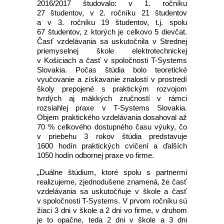
2016/2017 študovalo: v 1. ročníku
27 študentov, v 2. ročníku 21 študentov
a v 3. ročníku 19 študentov, t.j. spolu
67 študentov, z ktorých je celkovo 5 dievčat.
Časť vzdelávania sa uskutočnila v Strednej
priemyselnej škole elektrotechnickej
v Košiciach a časť v spoločnosti T-Systems
Slovakia. Počas štúdia bolo teoretické
vyučovanie a získavanie znalostí v prostredí
školy prepojené s praktickým rozvojom
tvrdých aj mäkkých zručností v rámci
rozsiahlej praxe v T-Systems Slovakia.
Objem praktického vzdelávania dosahoval až
70 % celkového dostupného času výuky, čo
v priebehu 3 rokov štúdia predstavuje
1600 hodín praktických cvičení a ďalších
1050 hodín odbornej praxe vo firme.
„Duálne štúdium, ktoré spolu s partnermi
realizujeme, zjednodušene znamená, že časť
vzdelávania sa uskutočňuje v škole a časť
v spoločnosti T-Systems. V prvom ročníku sú
žiaci 3 dni v škole a 2 dni vo firme, v druhom
je to opačne, teda 2 dni v škole a 3 dni