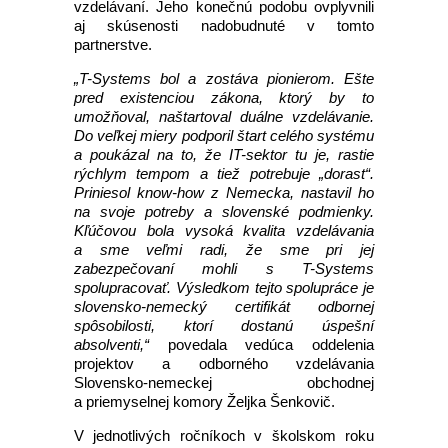
vzdelávaní. Jeho konečnú podobu ovplyvnili
aj skúsenosti nadobudnuté v tomto
partnerstve.
„T-Systems bol a zostáva pionierom. Ešte
pred existenciou zákona, ktorý by to
umožňoval, naštartoval duálne vzdelávanie.
Do veľkej miery podporil štart celého systému
a poukázal na to, že IT-sektor tu je, rastie
rýchlym tempom a tiež potrebuje „dorast“.
Priniesol know-how z Nemecka, nastavil ho
na svoje potreby a slovenské podmienky.
Kľúčovou bola vysoká kvalita vzdelávania
a sme veľmi radi, že sme pri jej
zabezpečovaní mohli s T-Systems
spolupracovať. Výsledkom tejto spolupráce je
slovensko-nemecký certifikát odbornej
spôsobilosti, ktorí dostanú úspešní
absolventi,“
povedala vedúca oddelenia
projektov a odborného vzdelávania
Slovensko-nemeckej obchodnej
a priemyselnej komory Željka Šenkovič.
V jednotlivých ročníkoch v školskom roku