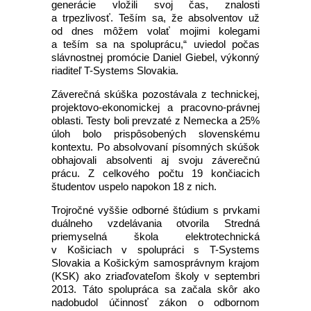
generácie vložili svoj čas, znalosti
a trpezlivosť. Teším sa, že absolventov už
od dnes môžem volať mojimi kolegami
a teším sa na spoluprácu,“ uviedol počas
slávnostnej promócie Daniel Giebel, výkonný
riaditeľ T-Systems Slovakia.
Záverečná skúška pozostávala z technickej,
projektovo-ekonomickej a pracovno-právnej
oblasti. Testy boli prevzaté z Nemecka a 25%
úloh bolo prispôsobených slovenskému
kontextu. Po absolvovaní písomných skúšok
obhajovali absolventi aj svoju záverečnú
prácu. Z celkového počtu 19 končiacich
študentov uspelo napokon 18 z nich.
Trojročné vyššie odborné štúdium s prvkami
duálneho vzdelávania otvorila Stredná
priemyselná škola elektrotechnická
v Košiciach v spolupráci s T-Systems
Slovakia a Košickým samosprávnym krajom
(KSK) ako zriaďovateľom školy v septembri
2013. Táto spolupráca sa začala skôr ako
nadobudol účinnosť zákon o odbornom