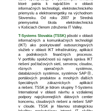
ktoré patria k najväčším v oblasti
informačných technológií, elektrotechnického
priemyslu a elektroenergetiky na východnom
Slovensku. Od roku 2007 je Stredná
priemyselná škola elektrotechnická
v Košiciach členom združenia IT Valley.
T-Systems Slovakia (TSSK)
pôsobí v oblasti
informačných a komunikačných technológií
(IKT) ako poskytovateľ outsourcingových
služieb v oblasti IKT infraštruktúry, aplikácií
a podnikových finančných procesov.
V portfóliu spoločnosti sú najmä správa IKT
riešení počítačových sietí, serverov, cloudov,
rôznych operačných systémov,
databázových systémov, systémov SAPⓇ,
portálových produktov a mnohých ďalších
špeciálnych zákazníckych aplikácií
a riešení. TSSK je lídrom skupiny T-Systems
International v oblasti návrhu a vzdialenej
podpory najvýkonnejších dátových centier
koncernu, cloudových riešení a riešení SAP
v cloude. TSSK je hlavnou strategickou
lokalitou poskytujúcou interné IT služby