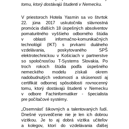
tomu, ktorý dostávajú študenti v Nemecku.
V priestoroch Hotela Yasmin sa vo štvrtok
22. júna 2017 uskutočnila slávnostná
promócia ďalších 18 úspešných absolventov
pomaturitného vyššieho odborného štúdia
v oblasti informačno-komunikačných
technológií (IKT) s prvkami duálneho
vzdelávania, poskytovaného SPŠ
elektrotechnickou v Košiciach v partnerstve
so spoločnosťou T-Systems Slovakia. Po
troch rokoch štúdia podľa úspešného
nemeckého modelu získali okrem
nadobudnutých vedomostí a skúseností aj
certifikát odbornej spôsobilosti rovnocenný
tomu, ktorý dostávajú študenti v Nemecku
v odbore Fachinformatiker - špecialista
pre počítačové systémy.
„Osemnásť šikovných a talentovaných ľudí.
Dnešné vysvedčenie nie je len ich dobrou
vizitkou. Je to aj dobrá vizitka učiteľov
a kolegov, ktorí do vzdelávania ďalšej