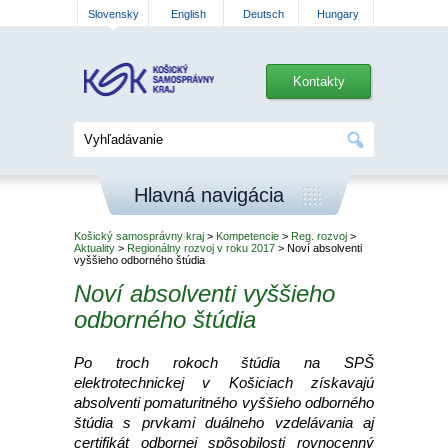
Slovensky
English
Deutsch
Hungary
Kontakty
Hlavná navigácia
Košický samosprávny kraj
>
Kompetencie
>
Reg. rozvoj
>
Aktuality
>
Regionálny rozvoj v roku 2017
> Noví absolventi
vyššieho odborného štúdia
Noví absolventi vyššieho
odborného štúdia
Po troch rokoch štúdia na SPŠ
elektrotechnickej v Košiciach získavajú
absolventi pomaturitného vyššieho odborného
štúdia s prvkami duálneho vzdelávania aj
certifikát odbornej spôsobilosti rovnocenný