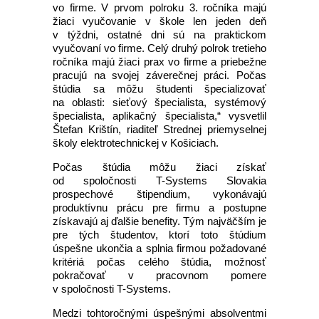
vo firme. V prvom polroku 3. ročníka majú
žiaci vyučovanie v škole len jeden deň
v týždni, ostatné dni sú na praktickom
vyučovaní vo firme. Celý druhý polrok tretieho
ročníka majú žiaci prax vo firme a priebežne
pracujú na svojej záverečnej práci. Počas
štúdia sa môžu študenti špecializovať
na oblasti: sieťový špecialista, systémový
špecialista, aplikačný špecialista,“ vysvetlil
Štefan Krištín, riaditeľ Strednej priemyselnej
školy elektrotechnickej v Košiciach.
Počas štúdia môžu žiaci získať
od spoločnosti T-Systems Slovakia
prospechové štipendium, vykonávajú
produktívnu prácu pre firmu a postupne
získavajú aj ďalšie benefity. Tým najväčším je
pre tých študentov, ktorí toto štúdium
úspešne ukončia a splnia firmou požadované
kritériá počas celého štúdia, možnosť
pokračovať v pracovnom pomere
v spoločnosti T-Systems.
Medzi tohtoročnými úspešnými absolventmi