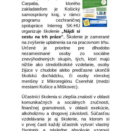
Carpatia, ktorého
zakladateľom je Košický
samosprávny kraj, v rámci
programu cezhraničnej
spolupráce Interreg SK-HU
organizuje školenie
„Nájdi si
cestu na trh práce“.
Školenie je zamerané
na zvýšenie uplatnenia sa na pracovnom trhu.
Určené je prioritne pre dlhodobo
nezamestnané osoby zo sociálne
znevýhodnených skupín, tých, ktorí majú
nižšie ako stredoškolské vzdelanie, osoby
žijúce v chudobe alebo predčasne ukončili
školskú dochádzku, či osoby rómskej
menšiny z Mikroregiónu Cserehát (medzi
mestami Košice a Miškovec).
Účastníci školenia si zlepšia znalosti v oblasti
komunikačných a sociálnych zručností,
finančnej gramotnosti, v oblasti exekúcie,
alkoholizmu a drogovej závislosti. Súčasťou
vzdelávania je aj školenie, na ktorom si
v prvej časti každý účastník vytvorí vlastný
životopis a následne absolvuje vzorový