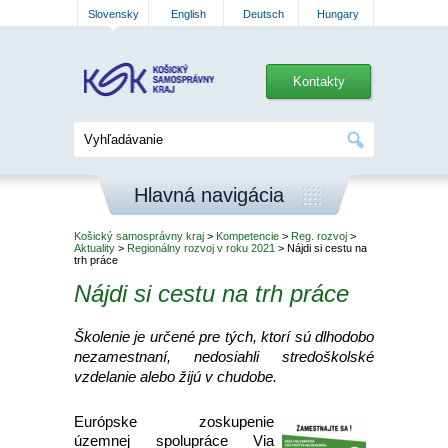
Slovensky
English
Deutsch
Hungary
Kontakty
Hlavná navigácia
Košický samosprávny kraj
>
Kompetencie
>
Reg. rozvoj
>
Aktuality
>
Regionálny rozvoj v roku 2021
> Nájdi si cestu na
trh práce
Nájdi si cestu na trh práce
Školenie je určené pre tých, ktorí sú dlhodobo
nezamestnaní, nedosiahli stredoškolské
vzdelanie alebo žijú v chudobe.
Európske zoskupenie
územnej spolupráce Via