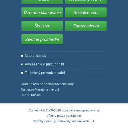
Územné plánovanie
Sociálne veci
Školstvo
Zdravotníctvo
Životné prostredie
Mapa stránok
Vyhlásenie o prístupnosti
Technický prevádzkovateľ
Úrad Košického samosprávneho kraja
Námestie Maratónu mieru 1
042 66 Košice
Copyright © 2009-2026 Košický samosprávny kraj.
Všetky práva vyhradené.
Stránky generuje
redakčný systém WebJET
.