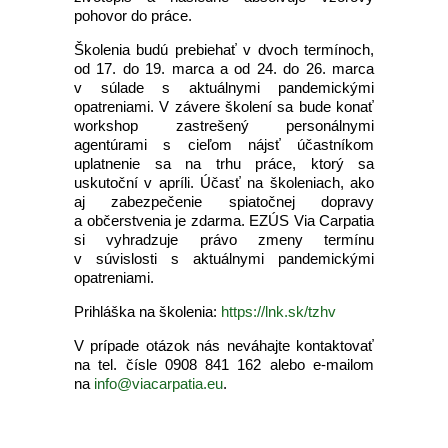
pohovor do práce.
Školenia budú prebiehať v dvoch termínoch,
od 17. do 19. marca a od 24. do 26. marca
v súlade s aktuálnymi pandemickými
opatreniami. V závere školení sa bude konať
workshop zastrešený personálnymi
agentúrami s cieľom nájsť účastníkom
uplatnenie sa na trhu práce, ktorý sa
uskutoční v apríli. Účasť na školeniach, ako
aj zabezpečenie spiatočnej dopravy
a občerstvenia je zdarma. EZÚS Via Carpatia
si vyhradzuje právo zmeny termínu
v súvislosti s aktuálnymi pandemickými
opatreniami.
Prihláška na školenia:
https://lnk.sk/tzhv
V prípade otázok nás neváhajte kontaktovať
na tel. čísle 0908 841 162 alebo e-mailom
na
info@viacarpatia.eu
.