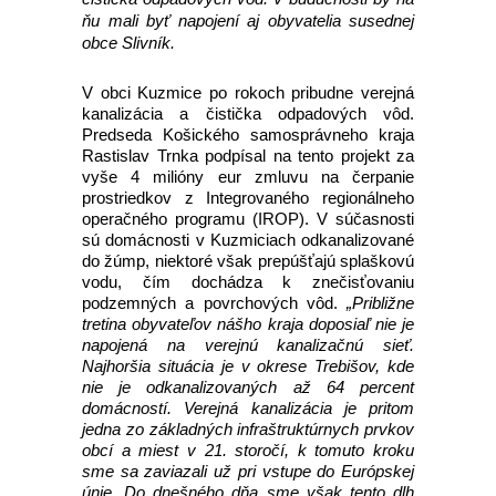
ňu mali byť napojení aj obyvatelia susednej
obce Slivník.
V obci Kuzmice po rokoch pribudne verejná
kanalizácia a čistička odpadových vôd.
Predseda Košického samosprávneho kraja
Rastislav Trnka podpísal na tento projekt za
vyše 4 milióny eur zmluvu na čerpanie
prostriedkov z Integrovaného regionálneho
operačného programu (IROP). V súčasnosti
sú domácnosti v Kuzmiciach odkanalizované
do žúmp, niektoré však prepúšťajú splaškovú
vodu, čím dochádza k znečisťovaniu
podzemných a povrchových vôd.
„Približne
tretina obyvateľov nášho kraja doposiaľ nie je
napojená na verejnú kanalizačnú sieť.
Najhoršia situácia je v okrese Trebišov, kde
nie je odkanalizovaných až 64 percent
domácností. Verejná kanalizácia je pritom
jedna zo základných infraštruktúrnych prvkov
obcí a miest v 21. storočí, k tomuto kroku
sme sa zaviazali už pri vstupe do Európskej
únie. Do dnešného dňa sme však tento dlh