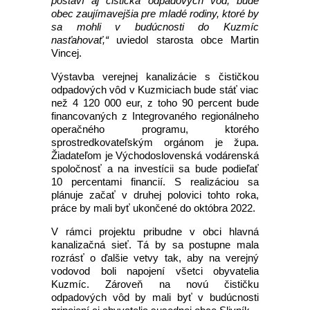
postaví aj čistička odpadových vôd, bude
obec zaujímavejšia pre mladé rodiny, ktoré by
sa mohli v budúcnosti do Kuzmíc
nasťahovať,“
uviedol starosta obce Martin
Vincej.
Výstavba verejnej kanalizácie s čističkou
odpadových vôd v Kuzmiciach bude stáť viac
než 4 120 000 eur, z toho 90 percent bude
financovaných z Integrovaného regionálneho
operačného programu, ktorého
sprostredkovateľským orgánom je župa.
Žiadateľom je Východoslovenská vodárenská
spoločnosť a na investícii sa bude podieľať
10 percentami financií. S realizáciou sa
plánuje začať v druhej polovici tohto roka,
práce by mali byť ukončené do októbra 2022.
V rámci projektu pribudne v obci hlavná
kanalizačná sieť. Tá by sa postupne mala
rozrásť o ďalšie vetvy tak, aby na verejný
vodovod boli napojení všetci obyvatelia
Kuzmíc. Zároveň na novú čističku
odpadových vôd by mali byť v budúcnosti