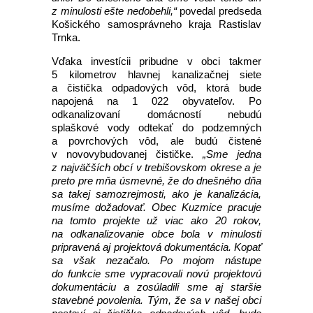
z minulosti ešte nedobehli,“
povedal predseda
Košického samosprávneho kraja Rastislav
Trnka.
Vďaka investícii pribudne v obci takmer
5 kilometrov hlavnej kanalizačnej siete
a čistička odpadových vôd, ktorá bude
napojená na 1 022 obyvateľov. Po
odkanalizovaní domácností nebudú
splaškové vody odtekať do podzemných
a povrchových vôd, ale budú čistené
v novovybudovanej čističke.
„Sme jedna
z najväčších obcí v trebišovskom okrese a je
preto pre mňa úsmevné, že do dnešného dňa
sa takej samozrejmosti, ako je kanalizácia,
musíme dožadovať. Obec Kuzmice pracuje
na tomto projekte už viac ako 20 rokov,
na odkanalizovanie obce bola v minulosti
pripravená aj projektová dokumentácia. Kopať
sa však nezačalo. Po mojom nástupe
do funkcie sme vypracovali novú projektovú
dokumentáciu a zosúladili sme aj staršie
stavebné povolenia. Tým, že sa v našej obci