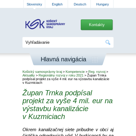
Slovensky
English
Deutsch
Hungary
Kontakty
Hlavná navigácia
Košický samosprávny kraj
>
Kompetencie
>
Reg. rozvoj
>
Aktuality
>
Regionálny rozvoj v roku 2021
> Župan Trnka
podpísal projekt za vyše 4 mil. eur na výstavbu kanalizácie
v Kuzmiciach
Župan Trnka podpísal
projekt za vyše 4 mil. eur na
výstavbu kanalizácie
v Kuzmiciach
Okrem kanalizačnej siete pribudne v obci aj
čistička odpadových vôd. V budúcnosti by na