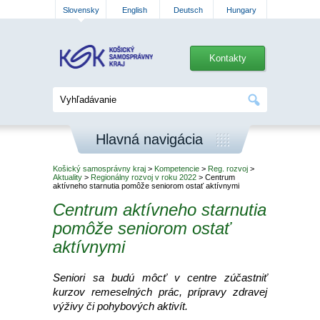
Slovensky
English
Deutsch
Hungary
Kontakty
Hlavná navigácia
Košický samosprávny kraj
>
Kompetencie
>
Reg. rozvoj
>
Aktuality
>
Regionálny rozvoj v roku 2022
> Centrum
aktívneho starnutia pomôže seniorom ostať aktívnymi
Centrum aktívneho starnutia
pomôže seniorom ostať
aktívnymi
Seniori sa budú môcť v centre zúčastniť
kurzov remeselných prác, prípravy zdravej
výživy či pohybových aktivít.