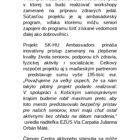
v ktorej sa budú realizovať workshopy
zamerané na prípravu zdravých jedál.
Súčasťou projektu je aj ambasádorský
program, vďaka ktorému môžu seniori
zapojení do programu šíriť získané vedomosti
ďalej ako dobrovoľníci.
Projekt SK-HU Ambassadors prináša
inovatívny prístup zameraný na zlepšenie
kvality života seniorov, podporou ich zdravia,
fyzickej aktivity i socializácie. Celkový
rozpočet projektu aj s maďarským partnerom
predstavuje sumu vyše 195-tisíc eur.
„Považujeme za veľký úspech, že sa nám
takýto pilotný projekt podarilo realizovať.
V spolupráci s Košickým samosprávnym
krajom budeme robiť maximum preto, aby
toto miesto predstavovalo bezpečný prístav
pre našich seniorov, ktorí majú chuť ostať
aktívnymi bez ohľadu na dátum narodenia
,“
uviedla riaditeľka EZÚS Via Carpatia Julianna
Orbán Máté.
Členom Centra aktívneho starnutia sa môže