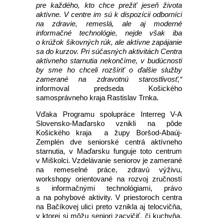
pre každého, kto chce prežiť jeseň života
aktívne. V centre im sú k dispozícii odborníci
na zdravie, remeslá, ale aj moderné
informačné technológie, nejde však iba
o krúžok šikovných rúk, ale aktívne zapájanie
sa do kurzov. Pri súčasných aktivitách Centra
aktívneho starnutia nekončíme, v budúcnosti
by sme ho chceli rozšíriť o ďalšie služby
zamerané na zdravotnú starostlivosť,“
informoval predseda Košického
samosprávneho kraja Rastislav Trnka.
Vďaka Programu spolupráce Interreg V-A
Slovensko-Maďarsko vznikli na pôde
Košického kraja a župy Boršod-Abaúj-
Zemplén dve seniorské centrá aktívneho
starnutia, v Maďarsku funguje toto centrum
v Miškolci. Vzdelávanie seniorov je zamerané
na remeselné práce, zdravú výživu,
workshopy orientované na rozvoj zručností
s informačnými technológiami, právo
a na pohybové aktivity. V priestoroch centra
na Bačíkovej ulici preto vznikla aj telocvičňa,
v ktorej si môžu seniori zacvičiť, či kuchyňa,