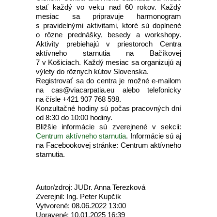
stať každý vo veku nad 60 rokov. Každý
mesiac sa pripravuje harmonogram
s pravidelnými aktivitami, ktoré sú doplnené
o rôzne prednášky, besedy a workshopy.
Aktivity prebiehajú v priestoroch Centra
aktívneho starnutia na Bačíkovej
7 v Košiciach. Každý mesiac sa organizujú aj
výlety do rôznych kútov Slovenska.
Registrovať sa do centra je možné e-mailom
na cas@viacarpatia.eu alebo telefonicky
na čísle +421 907 768 598.
Konzultačné hodiny sú počas pracovných dní
od 8:30 do 10:00 hodiny.
Bližšie informácie sú zverejnené v sekcii:
Centrum aktívneho starnutia
. Informácie sú aj
na Facebookovej stránke: Centrum aktívneho
starnutia.
Autor/zdroj: JUDr. Anna Terezková
Zverejnil: Ing. Peter Kupčík
Vytvorené: 08.06.2022 13:00
Upravené: 10.01.2025 16:39