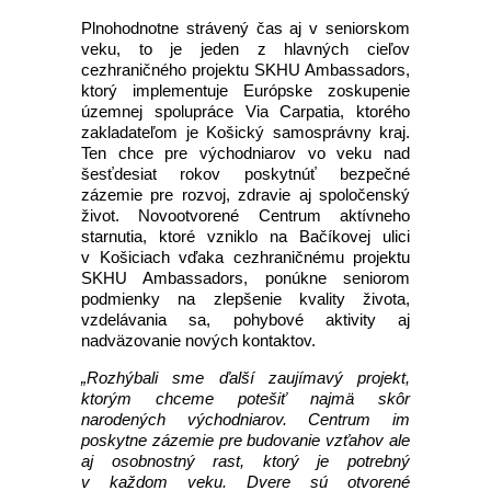
Plnohodnotne strávený čas aj v seniorskom
veku, to je jeden z hlavných cieľov
cezhraničného projektu SKHU Ambassadors,
ktorý implementuje Európske zoskupenie
územnej spolupráce Via Carpatia, ktorého
zakladateľom je Košický samosprávny kraj.
Ten chce pre východniarov vo veku nad
šesťdesiat rokov poskytnúť bezpečné
zázemie pre rozvoj, zdravie aj spoločenský
život. Novootvorené Centrum aktívneho
starnutia, ktoré vzniklo na Bačíkovej ulici
v Košiciach vďaka cezhraničnému projektu
SKHU Ambassadors, ponúkne seniorom
podmienky na zlepšenie kvality života,
vzdelávania sa, pohybové aktivity aj
nadväzovanie nových kontaktov.
„Rozhýbali sme ďalší zaujímavý projekt,
ktorým chceme potešiť najmä skôr
narodených východniarov. Centrum im
poskytne zázemie pre budovanie vzťahov ale
aj osobnostný rast, ktorý je potrebný
v každom veku. Dvere sú otvorené