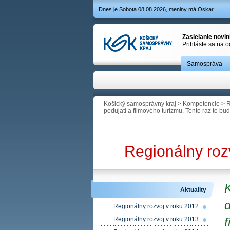
Dnes je Sobota 08.08.2026, meniny má Oskar
Zasielanie novi
Prihláste sa na 
Samospráva
Košický samosprávny kraj
>
Kompetencie
>
R
podujatí a filmového turizmu. Tento raz to bu
Regionálny roz
K
Aktuality
d
Regionálny rozvoj v roku 2012
f
Regionálny rozvoj v roku 2013