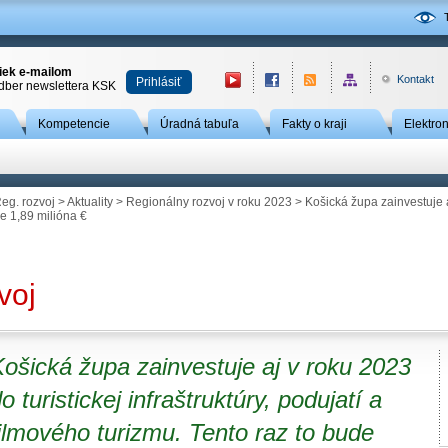
niek e-mailom
Kontakt
Prihlásiť
odber newslettera KSK
Kompetencie
Úradná tabuľa
Fakty o kraji
Elektro
eg. rozvoj
>
Aktuality
>
Regionálny rozvoj v roku 2023
> Košická župa zainvestuje aj
de 1,89 milióna €
voj
ošická župa zainvestuje aj v roku 2023
o turistickej infraštruktúry, podujatí a
ilmového turizmu. Tento raz to bude