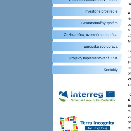
n
Investičné prostredie
V
da
Geoinformačný systém
po
a
Cezhraničná, územná spolupráca
zá
al
Európska spolupráca
O
tu
Projekty implementované KSK
s
s 
Kontakty
p
v
š
T
4
E
t
v 
p
po