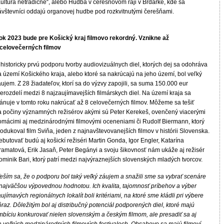
Kultúra netradične“, alebo Hudba v čerešňovom raji v Brdárke, kde sa
ávštevníci oddajú organovej hudbe pod rozkvitnutými čerešňami.
ok 2023 bude pre Košický kraj filmovo rekordný. Vznikne až
 celovečerných filmov
historicky prvú podporu tvorby audiovizuálnych diel, ktorých dej sa odohráva
a území Košického kraja, alebo ktoré sa nakrúcajú na jeho území, bol veľký
ujem. Z 28 žiadateľov, ktorí sa do výzvy zapojili, sa suma 150.000 eur
erozdelí medzi 8 najzaujímavejších filmárskych diel. Na území kraja sa
lánuje v tomto roku nakrúcať až 8 celovečerných filmov. Môžeme sa tešiť
a počiny významných režisérov akými sú Peter Kerekeš, ovenčený viacerými
omácimi aj medzinárodnými filmovými oceneniami či Rudolf Biermann, ktorý
odukoval film Sviňa, jeden z najnavštevovanejších filmov v histórii Slovenska.
butovať budú aj košickí režiséri Martin Gonda, Igor Engler, Katarína
ramatová, Erik Jasaň, Peter Begányi a svoju šikovnosť nám ukáže aj režisér
ominik Bari, ktorý patrí medzi najvýraznejších slovenských mladých tvorcov.
eším sa, že o podporu bol taký veľký záujem a snažili sme sa vybrať scenáre
 najväčšou výpovednou hodnotou. Ich kvalita, tajomnosť príbehov a výber
ujímavých regionálnych lokalít boli kritériami, na ktoré sme kládli pri výbere
raz. Dôležitým bol aj distribučný potenciál podporených diel, ktoré majú
mbíciu konkurovať nielen slovenským a českým filmom, ale presadiť sa aj