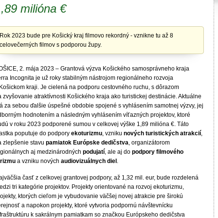
,89 milióna €
Rok 2023 bude pre Košický kraj filmovo rekordný - vznikne tu až 8
celovečerných filmov s podporou župy.
OŠICE, 2. mája 2023 – Grantová výzva Košického samosprávneho kraja
rra Incognita je už roky stabilným nástrojom regionálneho rozvoja
 Košickom kraji. Je cielená na podporu cestovného ruchu, s dôrazom
 zvyšovanie atraktívnosti Košického kraja ako turistickej destinácie. Aktuálne
á za sebou ďalšie úspešné obdobie spojené s vyhlásením samotnej výzvy, jej
dborným hodnotením a následným vyhlásením víťazných projektov, ktoré
udú v roku 2023 podporené sumou v celkovej výške 1,89 milióna €. Táto
iastka poputuje do podpory
ekoturizmu
, vzniku
nových turistických atrakcií
,
a zlepšenie stavu
pamiatok Európske dedičstva
, organizátorom
egionálnych aj medzinárodných
podujatí
, ale aj do
podpory filmového
urizmu
a vzniku nových
audiovizuálnych diel
.
jväčšia časť z celkovej grantovej podpory, až 1,32 mil. eur, bude rozdelená
dzi tri kategórie projektov. Projekty orientované na rozvoj ekoturizmu,
ojekty, ktorých cieľom je vybudovanie väčšej novej atrakcie pre širokú
erejnosť a napokon projekty, ktoré vytvoria podpornú návštevnícku
nfraštruktúru k sakrálnym pamiatkam so značkou Európskeho dedičstva