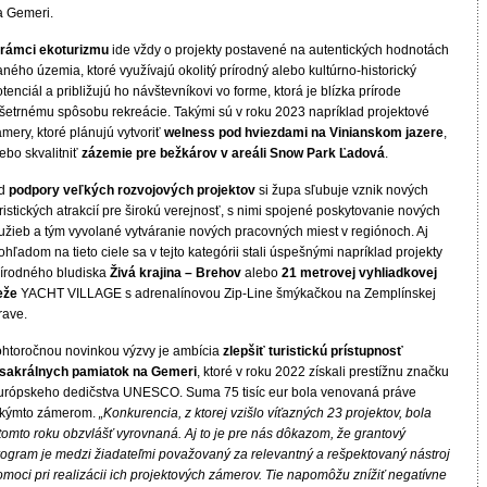
a Gemeri.
 rámci ekoturizmu
ide vždy o projekty postavené na autentických hodnotách
ného územia, ktoré využívajú okolitý prírodný alebo kultúrno-historický
tenciál a približujú ho návštevníkovi vo forme, ktorá je blízka prírode
 šetrnému spôsobu rekreácie. Takými sú v roku 2023 napríklad projektové
mery, ktoré plánujú vytvoriť
welness pod hviezdami na Vinianskom jazere
,
ebo skvalitniť
zázemie pre bežkárov v areáli Snow Park Ľadová
.
d
podpory veľkých rozvojových projektov
si župa sľubuje vznik nových
ristických atrakcií pre širokú verejnosť, s nimi spojené poskytovanie nových
lužieb a tým vyvolané vytváranie nových pracovných miest v regiónoch. Aj
ohľadom na tieto ciele sa v tejto kategórii stali úspešnými napríklad projekty
rírodného bludiska
Živá krajina – Brehov
alebo
21 metrovej vyhliadkovej
eže
YACHT VILLAGE s adrenalínovou Zip-Line šmýkačkou na Zemplínskej
írave.
ohtoročnou novinkou výzvy je ambícia
zlepšiť turistickú prístupnosť
 sakrálnych pamiatok na Gemeri
, ktoré v roku 2022 získali prestížnu značku
urópskeho dedičstva UNESCO. Suma 75 tisíc eur bola venovaná práve
akýmto zámerom.
„Konkurencia, z ktorej vzišlo víťazných 23 projektov, bola
tomto roku obzvlášť vyrovnaná. Aj to je pre nás dôkazom, že grantový
rogram je medzi žiadateľmi považovaný za relevantný a rešpektovaný nástroj
moci pri realizácii ich projektových zámerov. Tie napomôžu znížiť negatívne