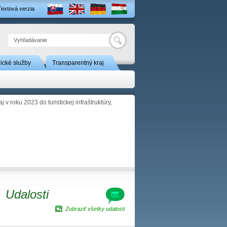
Textová verzia
Hľadať
nické služby
Transparentný kraj
 v roku 2023 do turistickej infraštruktúry,
Udalosti
Zobraziť všetky udalosti