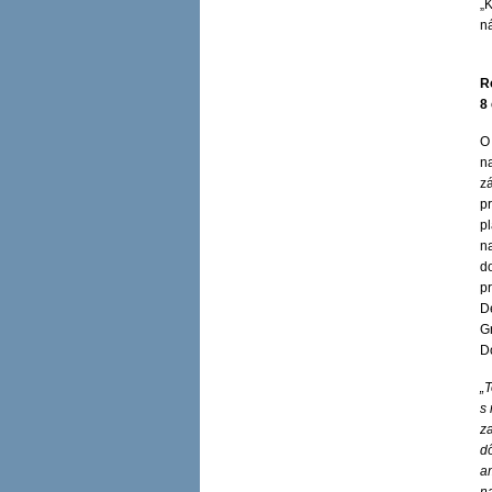
„
n
R
8
O 
n
zá
pr
p
n
d
pr
De
G
D
„T
s
za
dô
a