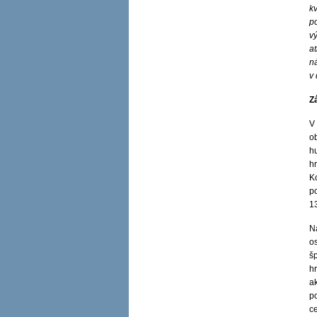
kv
p
v
at
ná
v 
Z
V
o
h
hr
Ko
p
1
Na
o
š
hr
ak
po
c