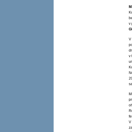
M
Ko
b
v
G
V
p
d
v 
um
K
N
2
s
M
pr
o
R
fe
V
z