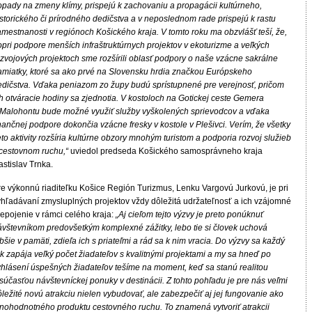
opady na zmeny klímy, prispejú k zachovaniu a propagácii kultúrneho,
storického či prírodného dedičstva a v neposlednom rade prispejú k rastu
mestnanosti v regiónoch Košického kraja. V tomto roku ma obzvlášť teší, že,
opri podpore menších infraštruktúrnych projektov v ekoturizme a veľkých
ozvojových projektoch sme rozšírili oblasť podpory o naše vzácne sakrálne
amiatky, ktoré sa ako prvé na Slovensku hrdia značkou Európskeho
edičstva. Vďaka peniazom zo župy budú sprístupnené pre verejnosť, pričom
h otváracie hodiny sa zjednotia. V kostoloch na Gotickej ceste Gemera
 Malohontu bude možné využiť služby vyškolených sprievodcov a vďaka
nančnej podpore dokončia vzácne fresky v kostole v Plešivci. Verím, že všetky
eto aktivity rozšíria kultúrne obzory mnohým turistom a podporia rozvoj služieb
 cestovnom ruchu,“
uviedol predseda Košického samosprávneho kraja
astislav Trnka.
re výkonnú riaditeľku Košice Región Turizmus, Lenku Vargovú Jurkovú, je pri
yhľadávaní zmysluplných projektov vždy dôležitá udržateľnosť a ich vzájomné
repojenie v rámci celého kraja:
„Aj cieľom tejto výzvy je preto ponúknuť
ávštevníkom predovšetkým komplexné zážitky, lebo tie si človek uchová
bšie v pamäti, zdieľa ich s priateľmi a rád sa k nim vracia. Do výzvy sa každý
k zapája veľký počet žiadateľov s kvalitnými projektami a my sa hneď po
yhlásení úspešných žiadateľov tešíme na moment, keď sa stanú realitou
súčasťou návštevníckej ponuky v destinácii. Z tohto pohľadu je pre nás veľmi
ležité novú atrakciu nielen vybudovať, ale zabezpečiť aj jej fungovanie ako
lnohodnotného produktu cestovného ruchu. To znamená vytvoriť atrakcii