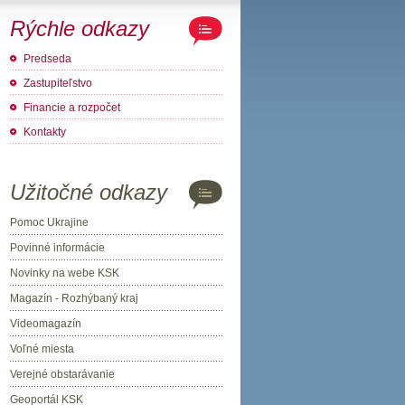
Rýchle odkazy
Predseda
Zastupiteľstvo
Financie a rozpočet
Kontakty
Užitočné odkazy
Pomoc Ukrajine
Povinné informácie
Novinky na webe KSK
Magazín - Rozhýbaný kraj
Videomagazín
Voľné miesta
Verejné obstarávanie
Geoportál KSK