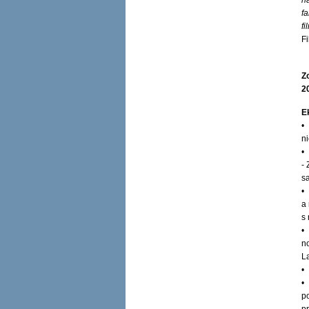
n
fa
f
F
Z
2
E
•
n
•
-
s
•
a 
s
•
n
L
•
•
po