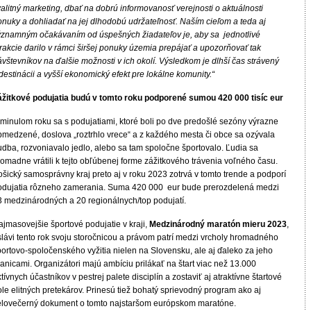
alitný marketing, dbať na dobrú informovanosť verejnosti o aktuálnosti
onuky a dohliadať na jej dlhodobú udržateľnosť. Naším cieľom a teda aj
ýznamným očakávaním od úspešných žiadateľov je, aby sa jednotlivé
rakcie darilo v rámci širšej ponuky územia prepájať a upozorňovať tak
vštevníkov na ďalšie možnosti v ich okolí. Výsledkom je dlhší čas strávený
destinácii a vyšší ekonomický efekt pre lokálne komunity.“
ážitkové podujatia budú v tomto roku podporené sumou 420 000 tisíc eur
 minulom roku sa s podujatiami, ktoré boli po dve predošlé sezóny výrazne
bmedzené, doslova „roztrhlo vrece“ a z každého mesta či obce sa ozývala
udba, rozvoniavalo jedlo, alebo sa tam spoločne športovalo. Ľudia sa
omadne vrátili k tejto obľúbenej forme zážitkového trávenia voľného času.
šický samosprávny kraj preto aj v roku 2023 zotrvá v tomto trende a podporí
odujatia rôzneho zamerania. Suma 420 000 eur bude prerozdelená medzi
3 medzinárodných a 20 regionálnych/top podujatí.
jmasovejšie športové podujatie v kraji,
Medzinárodný maratón mieru 2023
,
slávi tento rok svoju storočnicou a právom patrí medzi vrcholy hromadného
portovo-spoločenského vyžitia nielen na Slovensku, ale aj ďaleko za jeho
anicami. Organizátori majú ambíciu prilákať na štart viac než 13.000
tívnych účastníkov v pestrej palete disciplín a zostaviť aj atraktívne štartové
le elitných pretekárov. Prinesú tiež bohatý sprievodný program ako aj
elovečerný dokument o tomto najstaršom európskom maratóne.