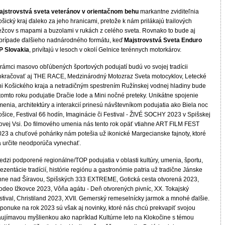
ajstrovstvá sveta veteránov v orientačnom behu
markantne zviditeľnia
šický kraj ďaleko za jeho hranicami, pretože k nám prilákajú trailových
ežcov s mapami a buzolami v rukách z celého sveta. Rovnako to bude aj
 prípade ďalšieho nadnárodného formátu, keď
Majstrovstvá Sveta Enduro
P Slovakia
, privítajú v lesoch v okolí Gelnice terénnych motorkárov.
 rámci masovo obľúbených športových podujatí budú vo svojej tradícii
okračovať aj THE RACE, Medzinárodný Motozraz Sveta motocyklov, Letecké
ni Košického kraja a netradičným spestrením Ružínskej vodnej hladiny bude
tomto roku podujatie Dračie lode a Mini nočné preteky. Unikátne spojenie
enia, architektúry a interakcií prinesú návštevníkom podujatia ako Biela noc
ošice, Festival 66 hodín, Imaginácie či Festival - ŽIVÉ SOCHY 2023 v Spišskej
ovej Vsi. Do filmového umenia nás tento rok opäť vtiahne ART FILM FEST
023 a chuťové poháriky nám potešia už ikonické Margecianske fajnoty, ktoré
a určite neodporúča vynechať.
edzi podporené regionálne/TOP podujatia v oblasti kultúry, umenia, športu,
ezentácie tradícií, histórie regiónu a gastronómie patria už tradične Jánske
hne nad Šíravou, Spišských 333 EXTREME, Gotická cesta otvorená 2023,
odeo Ižkovce 2023, Vôňa agátu - Deň otvorených pivníc, XX. Tokajský
stival, Christiland 2023, XVII. Gemerský remeselnícky jarmok a mnohé ďalšie.
 ponuke na rok 2023 sú však aj novinky, ktoré nás chcú prekvapiť svojou
aujímavou myšlienkou ako napríklad Kultúrne leto na Klokočine s témou