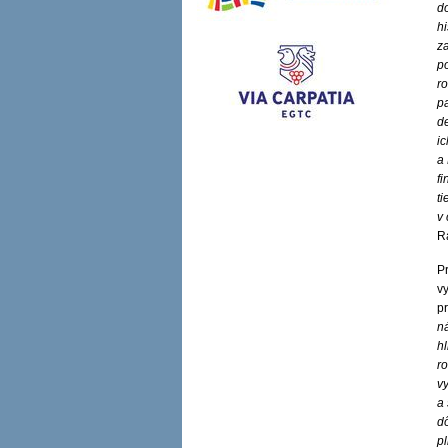
d
hi
za
p
r
p
d
ic
a
fi
ti
v
R
P
v
p
n
hl
ro
v
a 
dô
p