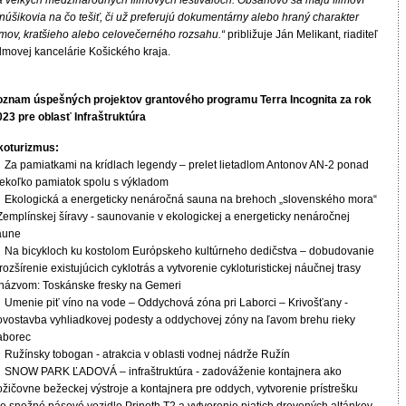
a veľkých medzinárodných filmových festivaloch. Obsahovo sa majú filmoví
núšikovia na čo tešiť, či už preferujú dokumentárny alebo hraný charakter
ilmov, kratšieho alebo celovečerného rozsahu.“
približuje Ján Melikant, riaditeľ
ilmovej kancelárie Košického kraja.
oznam úspešných projektov grantového programu Terra Incognita za rok
023 pre oblasť Infraštruktúra
koturizmus:
 Za pamiatkami na krídlach legendy – prelet lietadlom Antonov AN-2 ponad
iekoľko pamiatok spolu s výkladom
 Ekologická a energeticky nenáročná sauna na brehoch „slovenského mora“
 Zemplínskej šíravy - saunovanie v ekologickej a energeticky nenáročnej
aune
 Na bicykloch ku kostolom Európskeho kultúrneho dedičstva – dobudovanie
rozšírenie existujúcich cyklotrás a vytvorenie cykloturistickej náučnej trasy
 názvom: Toskánske fresky na Gemeri
 Umenie piť víno na vode – Oddychová zóna pri Laborci – Krivošťany -
ovostavba vyhliadkovej podesty a oddychovej zóny na ľavom brehu rieky
aborec
 Ružínsky tobogan - atrakcia v oblasti vodnej nádrže Ružín
 SNOW PARK ĽADOVÁ – infraštruktúra - zadováženie kontajnera ako
žičovne bežeckej výstroje a kontajnera pre oddych, vytvorenie prístrešku