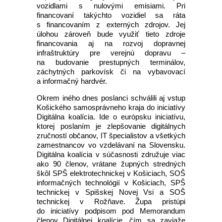
vozidlami s nulovými emisiami. Pri
financovaní takýchto vozidiel sa ráta
s financovaním z externých zdrojov. Jej
úlohou zároveň bude využiť tieto zdroje
financovania aj na rozvoj dopravnej
infraštruktúry pre verejnú dopravu –
na budovanie prestupných terminálov,
záchytných parkovísk či na vybavovací
a informačný hardvér.
Okrem iného dnes poslanci schválili aj vstup
Košického samosprávneho kraja do iniciatívy
Digitálna koalícia. Ide o európsku iniciatívu,
ktorej poslaním je zlepšovanie digitálnych
zručností občanov, IT špecialistov a všetkých
zamestnancov vo vzdelávaní na Slovensku.
Digitálna koalícia v súčasnosti združuje viac
ako 90 členov, vrátane župných stredných
škôl SPŠ elektrotechnickej v Košiciach, SOŠ
informačných technológií v Košiciach, SPŠ
technickej v Spišskej Novej Vsi a SOŠ
technickej v Rožňave. Župa pristúpi
do iniciatívy podpisom pod Memorandum
členov Digitálnej koalície, čím sa zaviaže