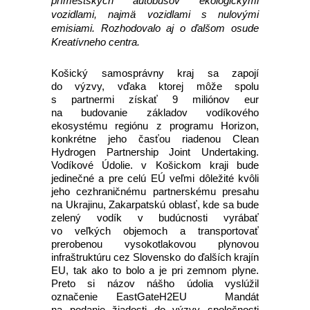
prímestských autobusov ekologickými
vozidlami, najmä vozidlami s nulovými
emisiami. Rozhodovalo aj o ďalšom osude
Kreatívneho centra.
Košický samosprávny kraj sa zapojí
do výzvy, vďaka ktorej môže spolu
s partnermi získať 9 miliónov eur
na budovanie základov vodíkového
ekosystému regiónu z programu Horizon,
konkrétne jeho časťou riadenou Clean
Hydrogen Partnership Joint Undertaking.
Vodíkové Údolie. v Košickom kraji bude
jedinečné a pre celú EÚ veľmi dôležité kvôli
jeho cezhraničnému partnerskému presahu
na Ukrajinu, Zakarpatskú oblasť, kde sa bude
zelený vodík v budúcnosti vyrábať
vo veľkých objemoch a transportovať
prerobenou vysokotlakovou plynovou
infraštruktúru cez Slovensko do ďalších krajín
EU, tak ako to bolo a je pri zemnom plyne.
Preto si názov nášho údolia vyslúžil
označenie EastGateH2EU Mandát
na podanie žiadosti do výzvy spoločnosti