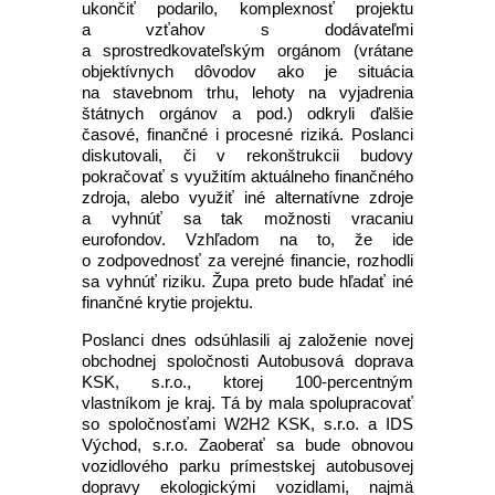
ukončiť podarilo, komplexnosť projektu
a vzťahov s dodávateľmi
a sprostredkovateľským orgánom (vrátane
objektívnych dôvodov ako je situácia
na stavebnom trhu, lehoty na vyjadrenia
štátnych orgánov a pod.) odkryli ďalšie
časové, finančné i procesné riziká. Poslanci
diskutovali, či v rekonštrukcii budovy
pokračovať s využitím aktuálneho finančného
zdroja, alebo využiť iné alternatívne zdroje
a vyhnúť sa tak možnosti vracaniu
eurofondov. Vzhľadom na to, že ide
o zodpovednosť za verejné financie, rozhodli
sa vyhnúť riziku. Župa preto bude hľadať iné
finančné krytie projektu.
Poslanci dnes odsúhlasili aj založenie novej
obchodnej spoločnosti Autobusová doprava
KSK, s.r.o., ktorej 100-percentným
vlastníkom je kraj. Tá by mala spolupracovať
so spoločnosťami W2H2 KSK, s.r.o. a IDS
Východ, s.r.o. Zaoberať sa bude obnovou
vozidlového parku prímestskej autobusovej
dopravy ekologickými vozidlami, najmä