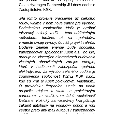
Clean Hydrogen Partnership JU dnes odobrilo
Zastupiteľstvo KSK.
„Na tomto projekte pracujeme už niekoľko
rokov, vidíme v ňom nové šance pre východ.
Podmienkou Vodíkového údolia je vyrábať
takzvaný zelený vodík – teda udržateľným
spôsobom. Ideálne, ak sa spotrebúva
v mieste svojej výroby, čo náš projekt zahŕňa.
Dodanie zelenej energie bude spočiatku
zabezpečovať spoločnosť Kosit a.s., no kraj
pracuje na viacerých alternatívach budovania
vlastných obnoviteľných zdrojov energie,
ktoré v budúcnosti zabezpečia spotrebu
elektrolyzéra. Za výrobu zeleného vodíka je
zodpovedná spoločnosť W2H2 KSK s.r.o.,
kde sú kraj aj Kosit polovičnými vlastníkmi.
O prevádzku čerpacích staníc na vodík
prejavila záujem a stala sa projektovým
partnerom vo vodíkovom údolí spoločnosť
Dalitrans. Košický samosprávny kraj plánuje
zakúpiť autobusy na vodíkový pohon a robí
všetko preto aby mali autobusy zabezpečený