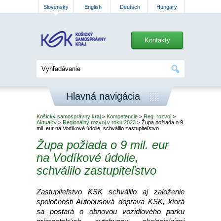
Slovensky
English
Deutsch
Hungary
Kontakty
Hlavná navigácia
Košický samosprávny kraj
>
Kompetencie
>
Reg. rozvoj
>
Aktuality
>
Regionálny rozvoj v roku 2023
> Župa požiada o 9
mil. eur na Vodíkové údolie, schválilo zastupiteľstvo
Župa požiada o 9 mil. eur
na Vodíkové údolie,
schválilo zastupiteľstvo
Zastupiteľstvo KSK schválilo aj založenie
spoločnosti Autobusová doprava KSK, ktorá
sa postará o obnovou vozidlového parku