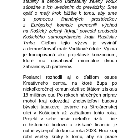
stabilný a cenovo udržateľný zelený vodík
súbežne s ich uvedením do prevádzky.
Sme
opäť o malý krok bližšie k tomu, aby sme
s pomocou finančných prostriedkov
z Európskej komisie premenili východ
na Košický zelený (k)raj,“
povedal predseda
Košického samosprávneho kraja Rastislav
Trnka.
Cieľom tejto výzvy je vyvinúť
a demonštrovať malé Vodíkové údolie. Výzva
je koncipovaná ako projektové konzorcium,
ktoré má obsahovať minimálne dvoch
zahraničných partnerov.
Poslanci rozhodli aj o ďalšom osude
Kreatívneho centra, na ktoré župa po
niekoľkoročnej komunikácii so štátom získala
19 miliónov eur. Po rokoch náročných príprav
mohol kraj odovzdať zhotoviteľovi budovu
bývalej tabakovej továrne na Strojárenskej
ulici v Košiciach až začiatkom tohto roka.
Projekt v sebe nesie niekoľko rizík – ide
o historickú budovu a získané financie je
nutné vyčerpať do konca roka 2023. Hoci kraj
robil všetky kroky k tomu, aby sa práce