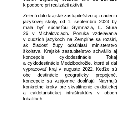
k podpore pri realizácii aktivít.
Zelenú dalo krajské zastupiteľstvo aj zriadeniu
jazykovej školy, od 1. septembra 2023 by
mala byť súčasťou Gymnázia, Ľ. Štúra
26 v Michalovciach. Ponuka vzdelávania
v cudzích jazykoch na Zemplíne sa rozšíri,
ak žiadosť župy odsúhlasí ministerstvo
školstva. Krajské zastupiteľstvo schválilo aj
koncepcie cyklodestinácie Tokaj
a cyklodestinácie Medzibodrožie, ktoré si dal
vypracovať kraj v auguste 2022. Keďže sú
obe destinácie geograficky prepojené,
koncepcie sa vzájomne dopĺňajú. Navrhujú
konkrétne kroky pre skvalitnenie cyklistickej
a cykloturistickej infraštruktúry v oboch
lokalitách.