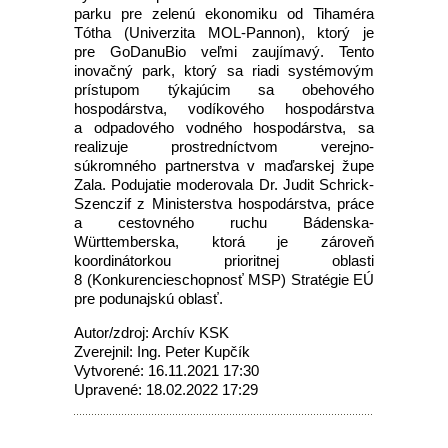
parku pre zelenú ekonomiku od Tihaméra
Tótha (Univerzita MOL-Pannon), ktorý je
pre GoDanuBio veľmi zaujímavý. Tento
inovačný park, ktorý sa riadi systémovým
prístupom týkajúcim sa obehového
hospodárstva, vodíkového hospodárstva
a odpadového vodného hospodárstva, sa
realizuje prostredníctvom verejno-
súkromného partnerstva v maďarskej župe
Zala. Podujatie moderovala Dr. Judit Schrick-
Szenczif z Ministerstva hospodárstva, práce
a cestovného ruchu Bádenska-
Württemberska, ktorá je zároveň
koordinátorkou prioritnej oblasti
8 (Konkurencieschopnosť MSP) Stratégie EÚ
pre podunajskú oblasť.
Autor/zdroj: Archív KSK
Zverejnil: Ing. Peter Kupčík
Vytvorené: 16.11.2021 17:30
Upravené: 18.02.2022 17:29