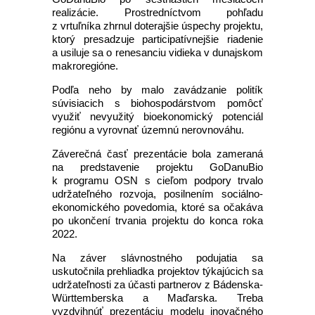
realizácie. Prostredníctvom pohľadu
z vrtuľníka zhrnul doterajšie úspechy projektu,
ktorý presadzuje participatívnejšie riadenie
a usiluje sa o renesanciu vidieka v dunajskom
makroregióne.
Podľa neho by malo zavádzanie politík
súvisiacich s biohospodárstvom pomôcť
využiť nevyužitý bioekonomický potenciál
regiónu a vyrovnať územnú nerovnováhu.
Záverečná časť prezentácie bola zameraná
na predstavenie projektu GoDanuBio
k programu OSN s cieľom podpory trvalo
udržateľného rozvoja, posilnením sociálno-
ekonomického povedomia, ktoré sa očakáva
po ukončení trvania projektu do konca roka
2022.
Na záver slávnostného podujatia sa
uskutočnila prehliadka projektov týkajúcich sa
udržateľnosti za účasti partnerov z Bádenska-
Württemberska a Maďarska. Treba
vyzdvihnúť prezentáciu modelu inovačného