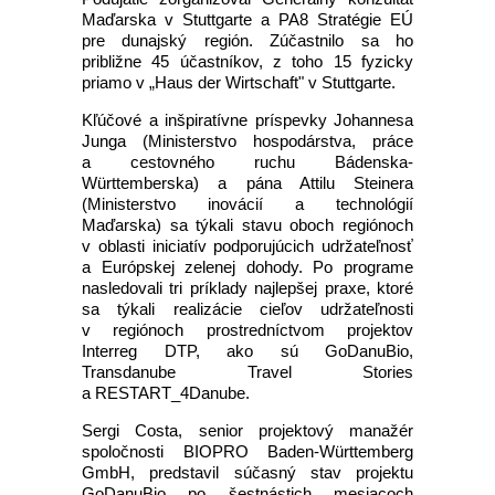
Maďarska v Stuttgarte a PA8 Stratégie EÚ
pre dunajský región. Zúčastnilo sa ho
približne 45 účastníkov, z toho 15 fyzicky
priamo v „Haus der Wirtschaft" v Stuttgarte.
Kľúčové a inšpiratívne príspevky Johannesa
Junga (Ministerstvo hospodárstva, práce
a cestovného ruchu Bádenska-
Württemberska) a pána Attilu Steinera
(Ministerstvo inovácií a technológií
Maďarska) sa týkali stavu oboch regiónoch
v oblasti iniciatív podporujúcich udržateľnosť
a Európskej zelenej dohody. Po programe
nasledovali tri príklady najlepšej praxe, ktoré
sa týkali realizácie cieľov udržateľnosti
v regiónoch prostredníctvom projektov
Interreg DTP, ako sú GoDanuBio,
Transdanube Travel Stories
a RESTART_4Danube.
Sergi Costa, senior projektový manažér
spoločnosti BIOPRO Baden-Württemberg
GmbH, predstavil súčasný stav projektu
GoDanuBio po šestnástich mesiacoch