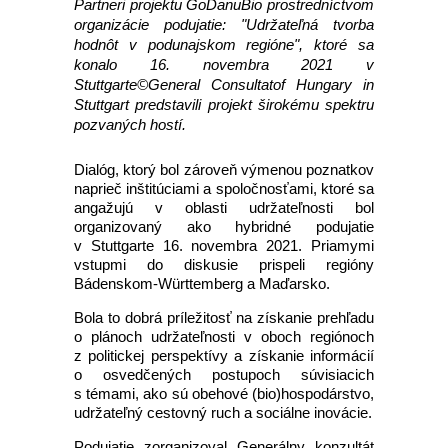
Partneri projektu GoDanuBio prostredníctvom
organizácie podujatie: "Udržateľná tvorba
hodnôt v podunajskom regióne", ktoré sa
konalo 16. novembra 2021 v
Stuttgarte©General Consultatof Hungary in
Stuttgart predstavili projekt širokému spektru
pozvaných hostí.
Dialóg, ktorý bol zároveň výmenou poznatkov
naprieč inštitúciami a spoločnosťami, ktoré sa
angažujú v oblasti udržateľnosti bol
organizovaný ako hybridné podujatie
v Stuttgarte 16. novembra 2021. Priamymi
vstupmi do diskusie prispeli regióny
Bádenskom-Württemberg a Maďarsko.
Bola to dobrá príležitosť na získanie prehľadu
o plánoch udržateľnosti v oboch regiónoch
z politickej perspektívy a získanie informácií
o osvedčených postupoch súvisiacich
s témami, ako sú obehové (bio)hospodárstvo,
udržateľný cestovný ruch a sociálne inovácie.
Podujatie zorganizoval Generálny konzultát