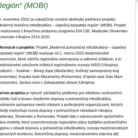
Región“ (MOBI)
6. novembra 2020 sa uskutočnilo úvodné stretnutie partnerov projektu
Moderná hraničná infraštruktúra – úspešný karpatský región“ (MOBI). Projekt
e realizovaný s finančnou podporou programu ENI CBC Maďarsko-Slovensko-
umunsko-Ukrajina 2014-2020.
nformácie o projekte:
Projekt „Moderná pohraničná infraštruktúra – úspešný
arpatský región“ (MOBI) realizuje od 1. marca 2020 medzinárodné
nzorcium, ktoré zahŕňa regionálne samosprávy a odborné inštitúcie, a to:
edzinárodné združenie inštitúcií regionálneho rozvoja IARDI (Ukrajina),
zabolcs – Szatmár – Bereg župa (Maďarsko), Košický samosprávny kraj
Slovensko), Krajská rada Maramureş (Rumunsko), Krajská rada Satu Mare
umunsko), Správa ciest v Zakarpatskej oblasti (Ukrajina).
ieľom projektu
je vytvoriť udržateľnú platformu pre efektívnu cezhraničnú
bilitu ľudí a tovaru zlepšením dopravy a pohraničnej infraštruktúry,
osilnením spolupráce medzi vládami a profesijnými organizáciami, ktorých
tivity ovplyvňujú rozvoj dopravy v pohraničných oblastiach Ukrajiny,
aďarska, Slovenska a Rumunska. Projekt ráta s vypracovaním spoločného
lánu mobility, ktorý zosynchronizuje regionálne plány každého pohraničného
giónu v oblasti dopravy a pohraničnej infraštruktúry, rozvoja medzinárodných
opravných koridorov, železničnej dopravy, medzinárodného letectva atď.