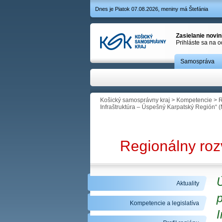
Dnes je Piatok 07.08.2026, meniny má Štefánia
Zasielanie novi
Prihláste sa na 
Samospráva
Košický samosprávny kraj
>
Kompetencie
>
R
Infraštruktúra – Úspešný Karpatský Región“ 
Regionálny roz
Ú
Aktuality
Kompetencie a legislatíva
I