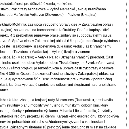
kutočniteľnosti pre dôležité územia, konkrétne:
ýstavbu cyklotrasy Michalovce – Vyšné Nemecké , ako aj hraničného
riechodu Maťovské Vojkovce (Slovensko) – Pavlovo (Ukrajina).
ykhailo Mokhnia
, zástupca vedúceho Správy ciest v Zakarpatskej oblasti
krajina), sa zameral na komponent infraštruktúry. Podľa skupiny aktivít
rojektu 4.1 prebiehajú prípravné práce, zmluvy so subdodávateľmi sú už
avreté. Správa ciest v Zakarpatskej oblasti (Ukrajina) rekonštruuje cyklotrasu
a ceste Tiszabökény-Tiszapéterfalva (Ukrajina) vedúcu až k hraničnému
riechodu Tiszabecs (Maďarsko) – Vylok (Ukrajina) v smere
a Kispalád (Maďarsko) – Velyka Palad (Ukrajina) hraničný priechod. Časť
estného úseku od obce Vylok do obce Tiszabökény je už zrekonštruovaná,
ohou v rámci projektu je rekonštrukcia a úprava časti cyklotrasy v celkovej
žke 4 350 m. Osobitná pozornosť cestnej služby v Zakarpatskej oblasti sa
nuje aj vypracovaniu štúdií uskutočniteľnosti pre 2 miesta v pohraničnej
blasti, ktoré sa vypracujú spoločne s odbornými skupinami na druhej strane
anice.
ichaela Lite
, zástupca krajskej rady Maramureş (Rumunsko), predstavila
ávrh štruktúry plánu mobility vyvinutého rumunskými odborníkmi, ktorý
bsahuje úseky z primárneho výskumu. Mihaela Lite zdôraznila, že všetky
artnerské regióny projektu sú členmi Karpatského euroregiónu, ktorý pokrýva
brovské pohraničné oblasti s každodennými výzvami a vlastnosťami
ozvoja. Základnými úlohami sú preto zvýšenie dostupnosti miest na základe