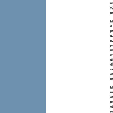
us
v
p
M
(U
p
uz
n
p
n
c
úl
dĺ
ve
o
hr
M
n
o
p
o
r