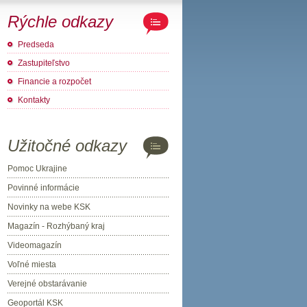
Rýchle odkazy
Predseda
Zastupiteľstvo
Financie a rozpočet
Kontakty
Užitočné odkazy
Pomoc Ukrajine
Povinné informácie
Novinky na webe KSK
Magazín - Rozhýbaný kraj
Videomagazín
Voľné miesta
Verejné obstarávanie
Geoportál KSK