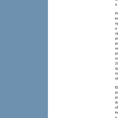
a
P
kv
v
a
v
pr
p
v
p
ro
2
s
m
o
C
p
pr
do
v
kv
a 