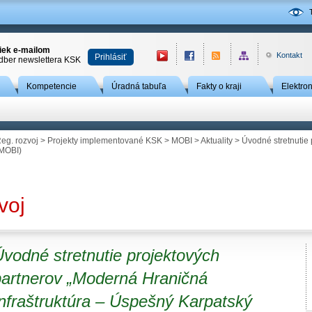
niek e-mailom
Kontakt
Prihlásiť
odber newslettera KSK
Kompetencie
Úradná tabuľa
Fakty o kraji
Elektro
eg. rozvoj
>
Projekty implementované KSK
>
MOBI
>
Aktuality
> Úvodné stretnutie
(MOBI)
voj
vodné stretnutie projektových
partnerov „Moderná Hraničná
nfraštruktúra – Úspešný Karpatský