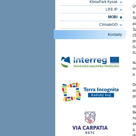
KlimaPark Kysak
Úv
LIFE IP
a
MOBI
S
p
ClimateGO
S
Kontakty
(
j
(
(U
N
in
a 
D
p
pl
V
B
na
zl
a
do