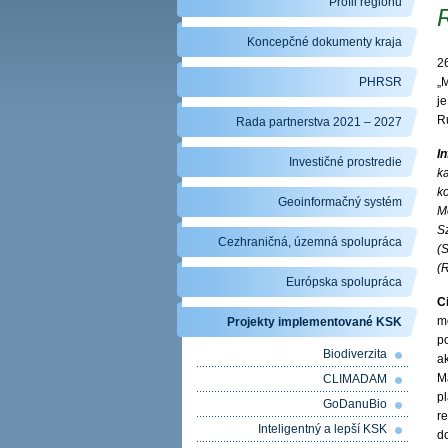
Profil regiónu
Koncepčné dokumenty kraja
2
PHRSR
„
j
R
Rada partnerstva 2021 – 2027
I
Investičné prostredie
k
ko
Geoinformačný systém
M
S
Cezhraničná, územná spolupráca
(
(R
Európska spolupráca
C
mo
Projekty implementované KSK
p
Biodiverzita
ak
M
CLIMADAM
p
GoDanuBio
re
Inteligentný a lepší KSK
d