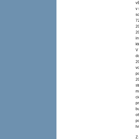
v
v 
s
7
2
2
in
kt
V
d
2
v
p
2
st
m
c
p
b
ot
p
hr
Z