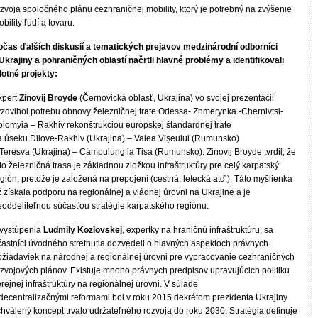
zvoja spoločného plánu cezhraničnej mobility, ktorý je potrebný na zvýšenie
bility ľudí a tovaru.
očas ďalších diskusií a tematických prejavov medzinárodní odborníci
 Ukrajiny a pohraničných oblastí načrtli hlavné problémy a identifikovali
lotné projekty:
xpert
Zinovij Broyde
(Černovická oblasť, Ukrajina) vo svojej prezentácii
yzdvihol potrebu obnovy železničnej trate Odessa- Zhmerynka -Chernivtsi-
olomyia – Rakhiv rekonštrukciou európskej štandardnej trate
a úseku Dilove-Rakhiv (Ukrajina) – Valea Vișeului (Rumunsko)
Teresva (Ukrajina) – Câmpulung la Tisa (Rumunsko). Zinovij Broyde tvrdil, že
to železničná trasa je základnou zložkou infraštruktúry pre celý karpatský
gión, pretože je založená na prepojení (cestná, letecká atď.). Táto myšlienka
 získala podporu na regionálnej a vládnej úrovni na Ukrajine a je
eoddeliteľnou súčasťou stratégie karpatského regiónu.
 vystúpenia
Ludmily Kozlovskej
, expertky na hraničnú infraštruktúru, sa
častníci úvodného stretnutia dozvedeli o hlavných aspektoch právnych
ožiadaviek na národnej a regionálnej úrovni pre vypracovanie cezhraničných
ozvojových plánov. Existuje mnoho právnych predpisov upravujúcich politiku
rejnej infraštruktúry na regionálnej úrovni. V súlade
 decentralizačnými reformami bol v roku 2015 dekrétom prezidenta Ukrajiny
chválený koncept trvalo udržateľného rozvoja do roku 2030. Stratégia definuje