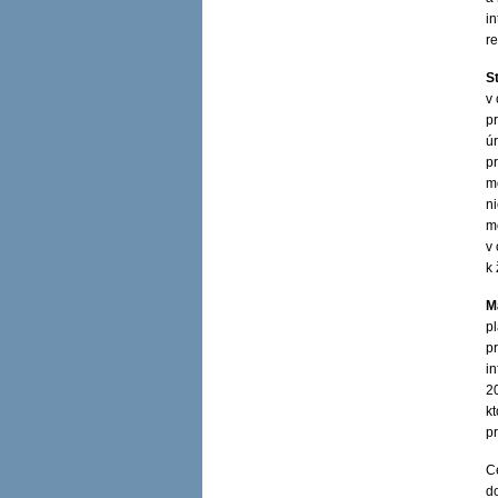
in
r
St
v
p
ú
p
mo
n
m
v 
k
M
p
pr
i
20
k
p
C
d