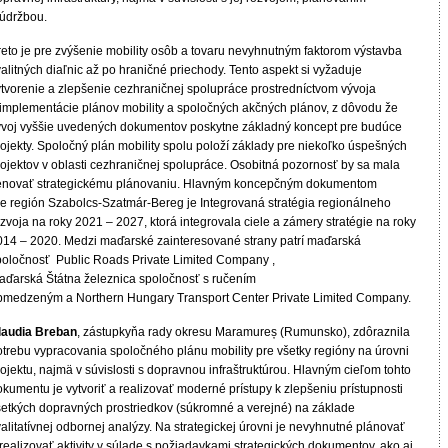
 údržbou.
reto je pre zvýšenie mobility osôb a tovaru nevyhnutným faktorom výstavba
alitných diaľnic až po hraničné priechody. Tento aspekt si vyžaduje
ytvorenie a zlepšenie cezhraničnej spolupráce prostredníctvom vývoja
 implementácie plánov mobility a spoločných akčných plánov, z dôvodu že
ývoj vyššie uvedených dokumentov poskytne základný koncept pre budúce
ojekty. Spoločný plán mobility spolu položí základy pre niekoľko úspešných
rojektov v oblasti cezhraničnej spolupráce. Osobitná pozornosť by sa mala
enovať strategickému plánovaniu. Hlavným koncepčným dokumentom
re región Szabolcs-Szatmár-Bereg je Integrovaná stratégia regionálneho
zvoja na roky 2021 – 2027, ktorá integrovala ciele a zámery stratégie na roky
014 – 2020. Medzi maďarské zainteresované strany patrí maďarská
poločnosť Public Roads Private Limited Company ,
aďarská Štátna železnica spoločnosť s ručením
bmedzeným a Northern Hungary Transport Center Private Limited Company.
laudia Breban
, zástupkyňa rady okresu Maramureș (Rumunsko), zdôraznila
otrebu vypracovania spoločného plánu mobility pre všetky regióny na úrovni
ojektu, najmä v súvislosti s dopravnou infraštruktúrou. Hlavným cieľom tohto
kumentu je vytvoriť a realizovať moderné prístupy k zlepšeniu prístupnosti
šetkých dopravných prostriedkov (súkromné a verejné) na základe
alitatívnej odbornej analýzy. Na strategickej úrovni je nevyhnutné plánovať
realizovať aktivity v súlade s požiadavkami strategických dokumentov, ako aj