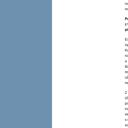
ro
mo
P
z
pi
E
v
K
n
a 
tá
re
už
n
Z
ú
p
r
ve
s
s