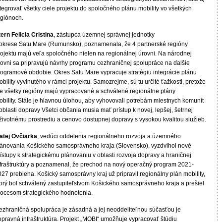
tegrovať všetky ciele projektu do spoločného plánu mobility vo všetkých
egiónoch.
ern Felicia Cristina
, zástupca územnej správnej jednotky
 okrese Satu Mare (Rumunsko), poznamenala, že 4 partnerské regióny
rojektu majú veľa spoločného nielen na regionálnej úrovni. Na národnej
rovni sa pripravujú návrhy programu cezhraničnej spolupráce na ďalšie
rogramové obdobie. Okres Satu Mare vypracuje stratégiu integrácie plánu
bility vyvinutého v rámci projektu. Samozrejme, sú tu určité ťažkosti, pretože
ie všetky regióny majú vypracované a schválené regionálne plány
obility. Stále je hlavnou úlohou, aby vyhovovali potrebám miestnych komunít
oblasti dopravy Všetci občania musia mať prístup k novej, lepšej, šetrnej
 životnému prostrediu a cenovo dostupnej dopravy s vysokou kvalitou služieb.
atej Ovčiarka
, vedúci oddelenia regionálneho rozvoja a územného
lánovania Košického samosprávneho kraja (Slovensko), vyzdvihol nové
ístupy k strategickému plánovaniu v oblasti rozvoja dopravy a hraničnej
nfraštruktúry a poznamenal, že prechod na nový operačný program 2021-
27 prebieha. Košický samosprávny kraj už pripravil regionálny plán mobility,
torý bol schválený zastupiteľstvom Košického samosprávneho kraja a prešiel
rocesom strategického hodnotenia.
ezhraničná spolupráca je zásadná a jej neoddeliteľnou súčasťou je
opravná infraštruktúra. Projekt „MOBI“ umožňuje vypracovať štúdiu