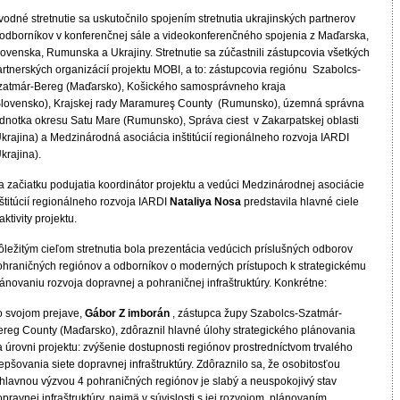
odné stretnutie sa uskutočnilo spojením stretnutia ukrajinských partnerov
 odborníkov v konferenčnej sále a videokonferenčného spojenia z Maďarska,
lovenska, Rumunska a Ukrajiny. Stretnutie sa zúčastnili zástupcovia všetkých
artnerských organizácií projektu MOBI, a to: zástupcovia regiónu Szabolcs-
zatmár-Bereg (Maďarsko), Košického samosprávneho kraja
Slovensko), Krajskej rady Maramureş County (Rumunsko), územná správna
ednotka okresu Satu Mare (Rumunsko), Správa ciest v Zakarpatskej oblasti
Ukrajina) a Medzinárodná asociácia inštitúcií regionálneho rozvoja IARDI
krajina).
a začiatku podujatia koordinátor projektu a vedúci Medzinárodnej asociácie
štitúcií regionálneho rozvoja IARDI
Nataliya Nosa
predstavila hlavné ciele
aktivity projektu.
ôležitým cieľom stretnutia bola prezentácia vedúcich príslušných odborov
ohraničných regiónov a odborníkov o moderných prístupoch k strategickému
ánovaniu rozvoja dopravnej a pohraničnej infraštruktúry. Konkrétne:
o svojom prejave,
Gábor Z imborán
, zástupca župy Szabolcs-Szatmár-
ereg County (Maďarsko), zdôraznil hlavné úlohy strategického plánovania
 úrovni projektu: zvýšenie dostupnosti regiónov prostredníctvom trvalého
epšovania siete dopravnej infraštruktúry. Zdôraznilo sa, že osobitosťou
 hlavnou výzvou 4 pohraničných regiónov je slabý a neuspokojivý stav
pravnej infraštruktúry, najmä v súvislosti s jej rozvojom, plánovaním