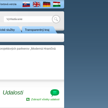
Textová verzia
Hľadať
nické služby
Transparentný kraj
 projektových partnerov „Moderná Hraničná
Udalosti
Zobraziť všetky udalosti