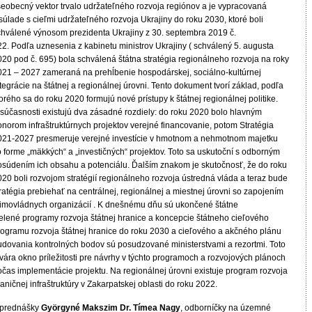
šeobecný vektor trvalo udržateľného rozvoja regiónov a je vypracovaná
súlade s cieľmi udržateľného rozvoja Ukrajiny do roku 2030, ktoré boli
chválené výnosom prezidenta Ukrajiny z 30. septembra 2019 č.
22. Podľa uznesenia z kabinetu ministrov Ukrajiny ( schválený 5. augusta
020 pod č. 695) bola schválená štátna stratégia regionálneho rozvoja na roky
021 – 2027 zameraná na prehĺbenie hospodárskej, sociálno-kultúrnej
tegrácie na štátnej a regionálnej úrovni. Tento dokument tvorí základ, podľa
orého sa do roku 2020 formujú nové prístupy k štátnej regionálnej politike.
 súčasnosti existujú dva zásadné rozdiely: do roku 2020 bolo hlavným
onorom infraštruktúrnych projektov verejné financovanie, potom Stratégia
021-2027 presmeruje verejné investície v hmotnom a nehmotnom majetku
o forme „mäkkých“ a „investičných“ projektov. Toto sa uskutoční s odborným
osúdením ich obsahu a potenciálu. Ďalším znakom je skutočnosť, že do roku
020 boli rozvojom stratégií regionálneho rozvoja ústredná vláda a teraz bude
ratégia prebiehať na centrálnej, regionálnej a miestnej úrovni so zapojením
imovládnych organizácií . K dnešnému dňu sú ukončené štátne
ielené programy rozvoja štátnej hranice a koncepcie štátneho cieľového
rogramu rozvoja štátnej hranice do roku 2030 a cieľového a akčného plánu
udovania kontrolných bodov sú posudzované ministerstvami a rezortmi. Toto
vára okno príležitosti pre návrhy v týchto programoch a rozvojových plánoch
očas implementácie projektu. Na regionálnej úrovni existuje program rozvoja
aničnej infraštruktúry v Zakarpatskej oblasti do roku 2022.
 prednášky
Györgyné Makszim Dr. Tímea Nagy
, odborníčky na územné