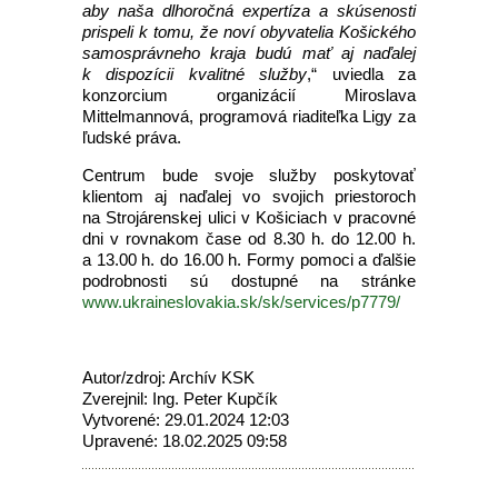
aby naša dlhoročná expertíza a skúsenosti
prispeli k tomu, že noví obyvatelia Košického
samosprávneho kraja budú mať aj naďalej
k dispozícii kvalitné služby
,“ uviedla za
konzorcium organizácií Miroslava
Mittelmannová, programová riaditeľka Ligy za
ľudské práva.
Centrum bude svoje služby poskytovať
klientom aj naďalej vo svojich priestoroch
na Strojárenskej ulici v Košiciach v pracovné
dni v rovnakom čase od 8.30 h. do 12.00 h.
a 13.00 h. do 16.00 h. Formy pomoci a ďalšie
podrobnosti sú dostupné na stránke
www.ukraineslovakia.sk/sk/services/p7779/
Autor/zdroj: Archív KSK
Zverejnil: Ing. Peter Kupčík
Vytvorené: 29.01.2024 12:03
Upravené: 18.02.2025 09:58