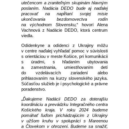
utečencom a zraniteľným skupinám hlavným
poslaním. Nadácia DEDO bude aj naďalej
pracovať na napĺňaní svojej misie
ukončovania bezdomovectva rodín
na východnom Slovensku,
“ hovorí Alena
Vachnová z Nadácie DEDO, ktorá centrum
viedla.
Odídenkyne a odídenci z Ukrajiny môžu
v centre naďalej vyhľadať pomoc v súvislosti
s orientáciou v meste Košice, pri komunikácii
s úradmi, s hľadaním ubytovania
a zamestnania, umiestňovaním detí
do vzdelávacích zariadení alebo
prihlasovaním na kurzy slovenského jazyka.
Súčasťou služieb je i psychologické a právne
poradenstvo.
„
Ďakujeme Nadácii DEDO za doterajšiu
koordináciu a prevádzku Integračného centra
Košického kraja. V roku 2024 budeme
pomáhať ľuďom prichádzajúcim z Ukrajiny
v užšom kruhu v spolupráci s Mareenou
a Človekom v ohrození. Budeme sa snažiť,