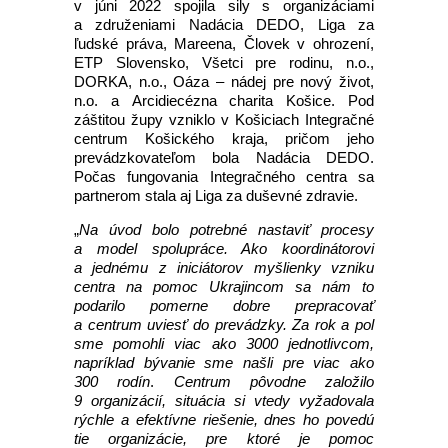
v júni 2022 spojila sily s organizáciami
a združeniami Nadácia DEDO, Liga za
ľudské práva, Mareena, Človek v ohrození,
ETP Slovensko, Všetci pre rodinu, n.o.,
DORKA, n.o., Oáza – nádej pre nový život,
n.o. a Arcidiecézna charita Košice. Pod
záštitou župy vzniklo v Košiciach Integračné
centrum Košického kraja, pričom jeho
prevádzkovateľom bola Nadácia DEDO.
Počas fungovania Integračného centra sa
partnerom stala aj Liga za duševné zdravie.
„
Na úvod bolo potrebné nastaviť procesy
a model spolupráce. Ako koordinátorovi
a jednému z iniciátorov myšlienky vzniku
centra na pomoc Ukrajincom sa nám to
podarilo pomerne dobre prepracovať
a centrum uviesť do prevádzky. Za rok a pol
sme pomohli viac ako 3000 jednotlivcom,
napríklad bývanie sme našli pre viac ako
300 rodín
.
Centrum pôvodne založilo
9 organizácií, situácia si vtedy vyžadovala
rýchle a efektívne riešenie, dnes ho povedú
tie organizácie, pre ktoré je pomoc