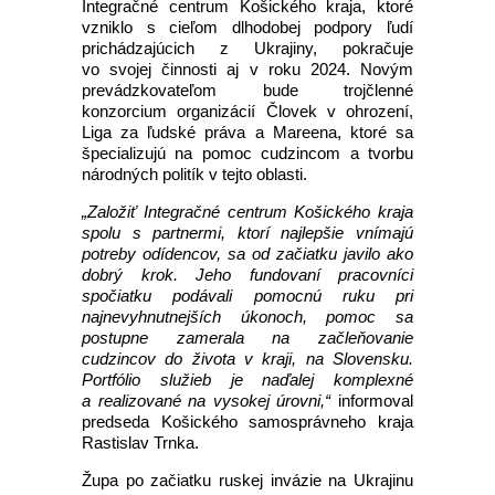
Integračné centrum Košického kraja, ktoré
vzniklo s cieľom dlhodobej podpory ľudí
prichádzajúcich z Ukrajiny, pokračuje
vo svojej činnosti aj v roku 2024. Novým
prevádzkovateľom bude trojčlenné
konzorcium organizácií Človek v ohrození,
Liga za ľudské práva a Mareena, ktoré sa
špecializujú na pomoc cudzincom a tvorbu
národných politík v tejto oblasti.
„Založiť Integračné centrum Košického kraja
spolu s partnermi, ktorí najlepšie vnímajú
potreby odídencov, sa od začiatku javilo ako
dobrý krok. Jeho fundovaní pracovníci
spočiatku podávali pomocnú ruku pri
najnevyhnutnejších úkonoch, pomoc sa
postupne zamerala na začleňovanie
cudzincov do života v kraji, na Slovensku.
Portfólio služieb je naďalej komplexné
a realizované na vysokej úrovni,“
informoval
predseda Košického samosprávneho kraja
Rastislav Trnka.
Župa po začiatku ruskej invázie na Ukrajinu