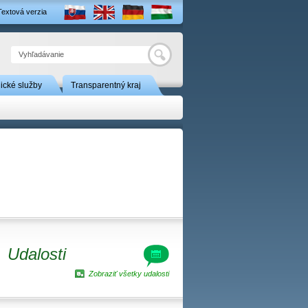
Textová verzia
Hľadať
nické služby
Transparentný kraj
Udalosti
Zobraziť všetky udalosti