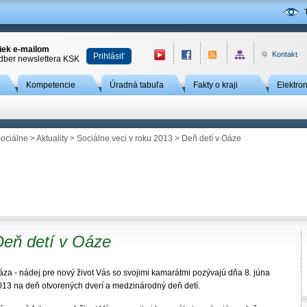
niek e-mailom
Kontakt
Prihlásiť
odber newslettera KSK
Kompetencie
Úradná tabuľa
Fakty o kraji
Elektro
ociálne
>
Aktuality
>
Sociálne veci v roku 2013
> Deň detí v Oáze
Deň detí v Oáze
áza - nádej pre nový život Vás so svojimi kamarátmi pozývajú dňa 8. júna
013 na deň otvorených dverí a medzinárodný deň detí.