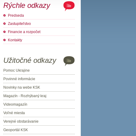
Rýchle odkazy
Predseda
Zastupiteľstvo
Financie a rozpočet
Kontakty
Užitočné odkazy
Pomoc Ukrajine
Povinné informácie
Novinky na webe KSK
Magazín - Rozhýbaný kraj
Videomagazín
Voľné miesta
Verejné obstarávanie
Geoportál KSK