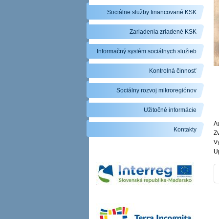
Sociálne služby financované KSK
Zariadenia zriadené KSK
Informačný systém sociálnych služieb
Kontrolná činnosť
Sociálny rozvoj mikroregiónov
Užitočné informácie
Au
Kontakty
Zv
V
U