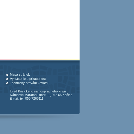
Mapa stránok
Vyhlásenie o prístupnosti
Technický prevádzkovateľ
Úrad Košického samosprávneho kraja
Námestie Maratónu mieru 1, 042 66 Košice
, tel: 055 7268111
E-mail