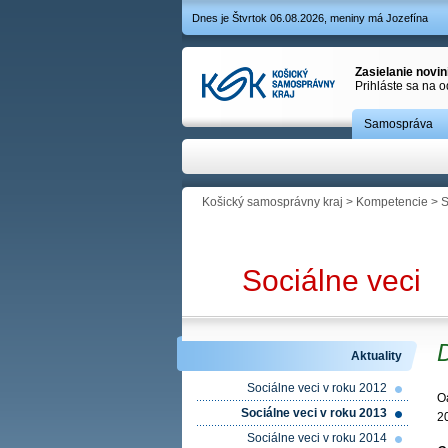
Dnes je Štvrtok 06.08.2026, meniny má Jozefína
Zasielanie novi
Prihláste sa na 
Samospráva
Košický samosprávny kraj
>
Kompetencie
>
S
Sociálne veci
Aktuality
Sociálne veci v roku 2012
O
Sociálne veci v roku 2013
2
Sociálne veci v roku 2014