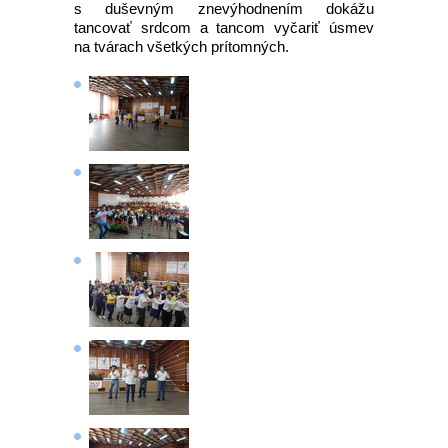
s duševným znevýhodnením dokážu
tancovať srdcom a tancom vyčariť úsmev
na tvárach všetkých prítomných.