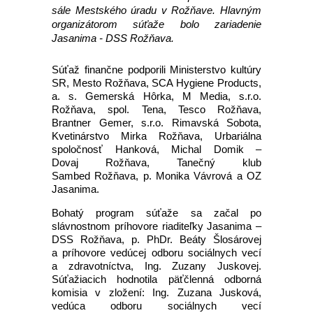
sále Mestského úradu v Rožňave. Hlavným
organizátorom súťaže bolo zariadenie
Jasanima - DSS Rožňava.
Súťaž finančne podporili Ministerstvo kultúry
SR, Mesto Rožňava, SCA Hygiene Products,
a. s. Gemerská Hôrka, M Media, s.r.o.
Rožňava, spol. Tena, Tesco Rožňava,
Brantner Gemer, s.r.o. Rimavská Sobota,
Kvetinárstvo Mirka Rožňava, Urbariálna
spoločnosť Hanková, Michal Domik –
Dovaj Rožňava, Tanečný klub
Sambed Rožňava, p. Monika Vávrová a OZ
Jasanima.
Bohatý program súťaže sa začal po
slávnostnom príhovore riaditeľky Jasanima –
DSS Rožňava, p. PhDr. Beáty Šlosárovej
a príhovore vedúcej odboru sociálnych vecí
a zdravotníctva, Ing. Zuzany Juskovej.
Súťažiacich hodnotila päťčlenná odborná
komisia v zložení: Ing. Zuzana Jusková,
vedúca odboru sociálnych vecí