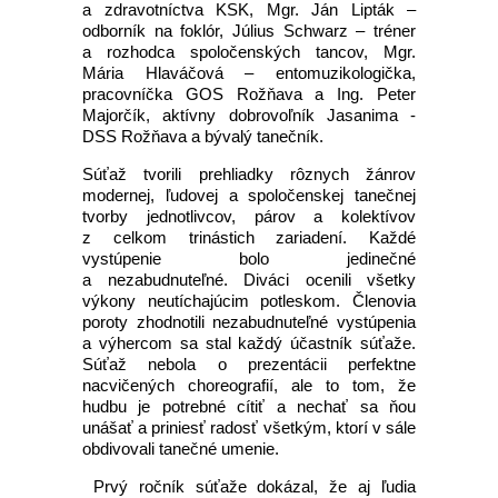
a zdravotníctva KSK, Mgr. Ján Lipták –
odborník na foklór, Július Schwarz – tréner
a rozhodca spoločenských tancov, Mgr.
Mária Hlaváčová – entomuzikologička,
pracovníčka GOS Rožňava a Ing. Peter
Majorčík, aktívny dobrovoľník Jasanima -
DSS Rožňava a bývalý tanečník.
Súťaž tvorili prehliadky rôznych žánrov
modernej, ľudovej a spoločenskej tanečnej
tvorby jednotlivcov, párov a kolektívov
z celkom trinástich zariadení. Každé
vystúpenie bolo jedinečné
a nezabudnuteľné. Diváci ocenili všetky
výkony neutíchajúcim potleskom. Členovia
poroty zhodnotili nezabudnuteľné vystúpenia
a výhercom sa stal každý účastník súťaže.
Súťaž nebola o prezentácii perfektne
nacvičených choreografií, ale to tom, že
hudbu je potrebné cítiť a nechať sa ňou
unášať a priniesť radosť všetkým, ktorí v sále
obdivovali tanečné umenie.
Prvý ročník súťaže dokázal, že aj ľudia