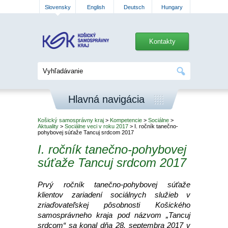
Slovensky
English
Deutsch
Hungary
Kontakty
Hlavná navigácia
Košický samosprávny kraj
>
Kompetencie
>
Sociálne
>
Aktuality
>
Sociálne veci v roku 2017
> I. ročník tanečno-
pohybovej súťaže Tancuj srdcom 2017
I. ročník tanečno-pohybovej
súťaže Tancuj srdcom 2017
Prvý ročník tanečno-pohybovej súťaže
klientov zariadení sociálnych služieb v
zriaďovateľskej pôsobnosti Košického
samosprávneho kraja pod názvom „Tancuj
srdcom“ sa konal dňa 28. septembra 2017 v