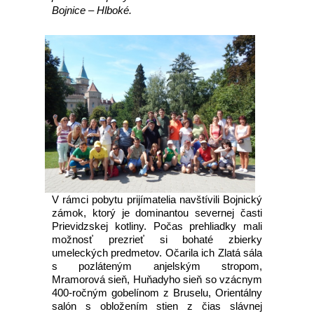
Bojnice – Hlboké.
V rámci pobytu prijímatelia navštívili Bojnický
zámok, ktorý je dominantou severnej časti
Prievidzskej kotliny. Počas prehliadky mali
možnosť prezrieť si bohaté zbierky
umeleckých predmetov. Očarila ich Zlatá sála
s pozláteným anjelským stropom,
Mramorová sieň, Huňadyho sieň so vzácnym
400-ročným gobelínom z Bruselu, Orientálny
salón s obložením stien z čias slávnej