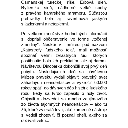
Osmanskej tureckej ríše, Erbová sieň,
Rytierska sieň, nádherné veľké sochy
z pravého kararského mramoru. Súčasťou
prehliadky bola aj travertínová jaskyňa
s jazierkami a netopiermi.
Po veľkom množstve hodnotných informácií
si dopriali občerstvenie vo forme „točenej
zmrzliny“. Neskôr v múzeu pod názvom
„Katastrofy ľudského tela“, mali možnosť
spoznať veľmi zvláštnych ľudí, ktorých
postihnutie bolo ich prekliatím, ale aj darom.
Návštevou Dinoparku dokončili svoj prvý deň
pobytu. Nasledujúcich deň sa návštevou
Múzea praveku vydali objaviť praveký svet
záhadných neandertálcov a vykročili 60.000
rokov späť, do dávnych dôb histórie ľudského
rodu, kedy sa tvrdo zápasilo o holý život.
Objavili a dozvedeli sa mnoho zaujímavého
zo života tajomných neandertálcov – ako tu
žili, ktoré zvieratá lovili, aké kamenné nástroje
si vedeli zhotoviť, či poznali oheň, akého sa
dožívali veku...