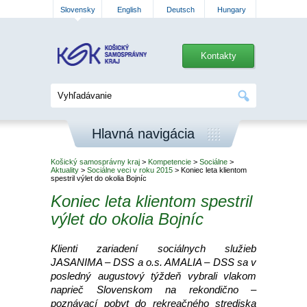
Slovensky
English
Deutsch
Hungary
Kontakty
Hlavná navigácia
Košický samosprávny kraj
>
Kompetencie
>
Sociálne
>
Aktuality
>
Sociálne veci v roku 2015
> Koniec leta klientom
spestril výlet do okolia Bojníc
Koniec leta klientom spestril
výlet do okolia Bojníc
Klienti zariadení sociálnych služieb
JASANIMA – DSS a o.s. AMALIA – DSS sa v
posledný augustový týždeň vybrali vlakom
naprieč Slovenskom na rekondično –
poznávací pobyt do rekreačného strediska