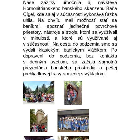
Naše zážitky umocnila aj návšteva
Hornonitrianskeho banského skanzenu Baňa
Cígeľ, kde sa aj v súčasnosti vykonáva ťažba
uhlia. Na chvíľu mali možnosť stať sa
baníkmi, spoznať jedinečné povrchové
priestory, nástroje a stroje, ktoré sa využívali
v minulosti, a ktoré sú využívané aj
v súčasnosti. Na cestu do podzemia sme sa
vydali klasickým baníckym vláčikom. Po
dopravení do podzemia, bez kontaktu
s denným svetlom, sa začala samotná
prezentácia banského prostredia a pešej
prehliadkovej trasy spojenej s výkladom.