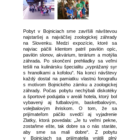
Pobyt v Bojniciach sme zavŕšili návštevou
najstaršej a najväčšej zoologickej záhrady
na Slovenku. Medzi expozície, ktoré sa
najviac páčili klientom patril pavilón opíc,
pavilón slonov, akvárium, terárium a motýlia
záhrada. Po skončení prehliadky sa veľmi
tešili na kulinársku špecialitu „vyprážaný syr
s hranolkami a kofolou“. Na konci návštevy
každý dostal na pamiatku vlastnú forografiu
s motívom Bojnického zámku a zoologickej
záhrady. Počas pobytu nechýbali diskotéky
a športové podujatia v areáli hotela, ktorý bol
vybavený aj futbalovým, basketbalovým,
volejbalovým ihriskom. O tom, že sa
prijímateľom páčilo svedčí aj vyjadrenie
Zlatky, ktorá povedala: „Je tu veľmi pekne,
zostaňme ešte, tak dobre sa o nás staráte,
aby sme sa mali dobre“. Z pobytu
v Bojniciach sa prijímatelia vrátili plný