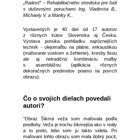
„Radosť“ – Rehabilitačného strediska pre ľudí
s duševnými poruchami Ing. Vladimíra B.,
Michaely V. a Mariky K..
Vystavených je 40 diel od 17 autorov
z rôznych kútov Slovenska aj Česka.
Výstava ponúka prehliadku najrôznejších
techník - olejomaľbu na plátne, enkaustikou
(maľovanie voskom a žehlenie), kresby fixou
ale aj netradičnú kombináciu maľby
s asamblážou (aplikácia rôznych
dekoračných predmetov priamo na povrch
obrazu).
Čo o svojich dielach povedali
autori?
"Obraz Šikmá veža som maľovala podľa
predlohy. Veža je trochu šikmejšia ako v reály
a to preto, lebo som ju takto videla. Pri
maľovaní tohto obrazu som mala dobrý pocit,