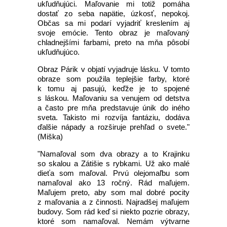
ukľudňujúci. Maľovanie mi totiž pomáha
dostať zo seba napätie, úzkosť, nepokoj.
Občas sa mi podarí vyjadriť kreslením aj
svoje emócie. Tento obraz je maľovaný
chladnejšími farbami, preto na mňa pôsobí
ukľudňujúco.
Obraz Párik v objatí vyjadruje lásku. V tomto
obraze som použila teplejšie farby, ktoré
k tomu aj pasujú, keďže je to spojené
s láskou. Maľovaniu sa venujem od detstva
a často pre mňa predstavuje únik do iného
sveta. Takisto mi rozvíja fantáziu, dodáva
ďalšie nápady a rozširuje prehľad o svete."
(Miška)
"Namaľoval som dva obrazy a to Krajinku
so skalou a Zátišie s rybkami. Už ako malé
dieťa som maľoval. Prvú olejomaľbu som
namaľoval ako 13 ročný. Rád maľujem.
Maľujem preto, aby som mal dobré pocity
z maľovania a z činnosti. Najradšej maľujem
budovy. Som rád keď si niekto pozrie obrazy,
ktoré som namaľoval. Nemám výtvarne