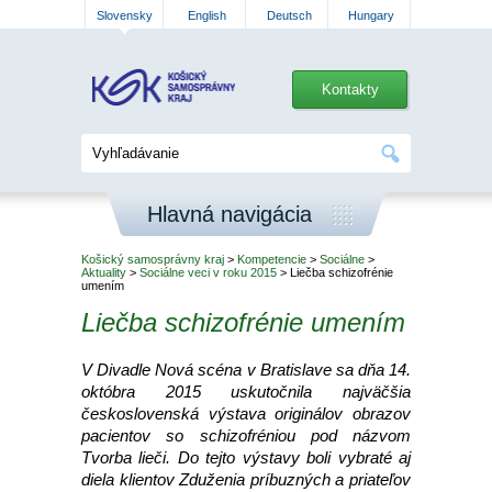
Slovensky
English
Deutsch
Hungary
Kontakty
Hlavná navigácia
Košický samosprávny kraj
>
Kompetencie
>
Sociálne
>
Aktuality
>
Sociálne veci v roku 2015
> Liečba schizofrénie
umením
Liečba schizofrénie umením
V Divadle Nová scéna v Bratislave sa dňa 14.
októbra 2015 uskutočnila najväčšia
československá výstava originálov obrazov
pacientov so schizofréniou pod názvom
Tvorba lieči. Do tejto výstavy boli vybraté aj
diela klientov Zduženia príbuzných a priateľov