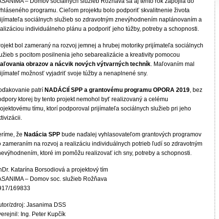
ASANIMA – Domov sociálnych služieb Rožňava sa aj tento rok zapojila do
yhláseného programu. Cieľom projektu bolo podporiť skvalitnenie života
rijímateľa sociálnych služieb so zdravotným znevýhodnením naplánovaním a
alizáciou individuálneho plánu a podporiť jeho túžby, potreby a schopnosti.
ojekt bol zameraný na rozvoj jemnej a hrubej motoriky prijímateľa sociálnych
užieb s pocitom posilnenia jeho sebarealizácie a kreativity pomocou
aľovania obrazov a nácvik nových výtvarných techník
. Maľovaním mal
ijímateľ možnosť vyjadriť svoje túžby a nenaplnené sny.
oďakovanie patrí
NADÁCIÍ SPP a grantovému programu OPORA 2019
, bez
odpory ktorej by tento projekt nemohol byť realizovaný a celému
ojektovému tímu, ktorí podporoval prijímateľa sociálnych služieb pri jeho
tivizácii.
eríme, že
Nadácia SPP
bude naďalej vyhlasovateľom grantových programov
o zameraním na rozvoj a realizáciu individuálnych potrieb ľudí so zdravotným
nevýhodnením, ktoré im pomôžu realizovať ich sny, potreby a schopnosti.
hDr. Katarína Borsodiová a projektový tím
ASANIMA – Domov soc. služieb Rožňava
917/169833
utor/zdroj: Jasanima DSS
erejnil: Ing. Peter Kupčík