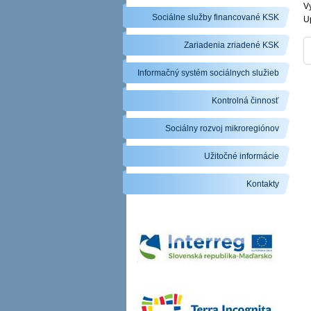
V
Sociálne služby financované KSK
U
Zariadenia zriadené KSK
Informačný systém sociálnych služieb
Kontrolná činnosť
Sociálny rozvoj mikroregiónov
Užitočné informácie
Kontakty