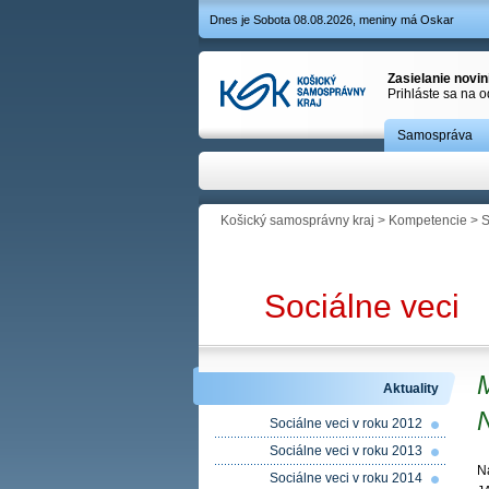
Dnes je Sobota 08.08.2026, meniny má Oskar
Zasielanie novi
Prihláste sa na 
Samospráva
Košický samosprávny kraj
>
Kompetencie
>
S
Sociálne veci
Aktuality
Sociálne veci v roku 2012
Sociálne veci v roku 2013
N
Sociálne veci v roku 2014