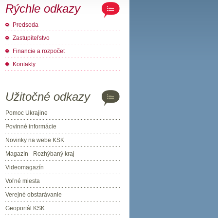
Rýchle odkazy
Predseda
Zastupiteľstvo
Financie a rozpočet
Kontakty
Užitočné odkazy
Pomoc Ukrajine
Povinné informácie
Novinky na webe KSK
Magazín - Rozhýbaný kraj
Videomagazín
Voľné miesta
Verejné obstarávanie
Geoportál KSK