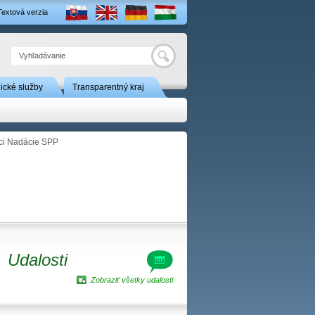
Textová verzia
Hľadať
nické služby
Transparentný kraj
ci Nadácie SPP
Udalosti
Zobraziť všetky udalosti