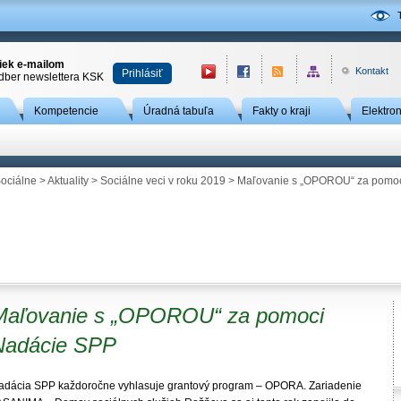
niek e-mailom
Kontakt
Prihlásiť
odber newslettera KSK
Kompetencie
Úradná tabuľa
Fakty o kraji
Elektro
ociálne
>
Aktuality
>
Sociálne veci v roku 2019
> Maľovanie s „OPOROU“ za pomo
Maľovanie s „OPOROU“ za pomoci
Nadácie SPP
adácia SPP každoročne vyhlasuje grantový program – OPORA. Zariadenie