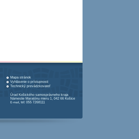
Mapa stránok
Vyhlásenie o prístupnosti
Technický prevádzkovateľ
Úrad Košického samosprávneho kraja
Námestie Maratónu mieru 1, 042 66 Košice
, tel: 055 7268111
E-mail