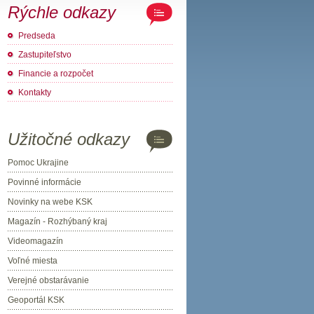
Rýchle odkazy
Predseda
Zastupiteľstvo
Financie a rozpočet
Kontakty
Užitočné odkazy
Pomoc Ukrajine
Povinné informácie
Novinky na webe KSK
Magazín - Rozhýbaný kraj
Videomagazín
Voľné miesta
Verejné obstarávanie
Geoportál KSK