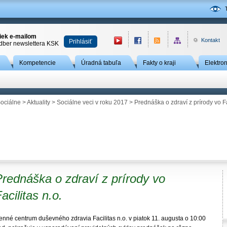
niek e-mailom
Kontakt
Prihlásiť
odber newslettera KSK
Kompetencie
Úradná tabuľa
Fakty o kraji
Elektro
ociálne
>
Aktuality
>
Sociálne veci v roku 2017
> Prednáška o zdraví z prírody vo Fa
rednáška o zdraví z prírody vo
acilitas n.o.
enné centrum duševného zdravia Facilitas n.o. v piatok 11. augusta o 10:00