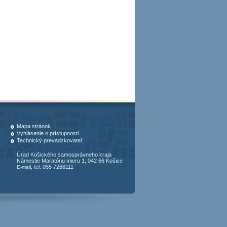
Mapa stránok
Vyhlásenie o prístupnosti
Technický prevádzkovateľ
Úrad Košického samosprávneho kraja
Námestie Maratónu mieru 1, 042 66 Košice
, tel: 055 7268111
E-mail