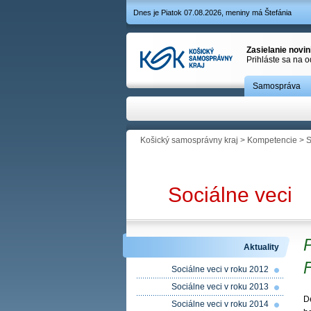
Dnes je Piatok 07.08.2026, meniny má Štefánia
Zasielanie novi
Prihláste sa na 
Samospráva
Košický samosprávny kraj
>
Kompetencie
>
S
Sociálne veci
P
Aktuality
F
Sociálne veci v roku 2012
Sociálne veci v roku 2013
D
Sociálne veci v roku 2014