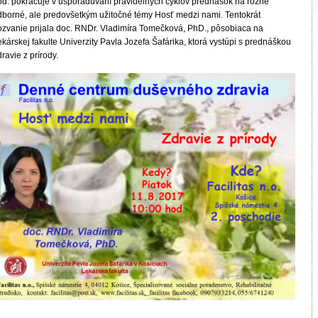
od. pokračuje v usporadúvaní pravidelných cyklov prednášok na rôzne
dborné, ale predovšetkým užitočné témy Hosť medzi nami. Tentokrát
ozvanie prijala doc. RNDr. Vladimíra Tomečková, PhD., pôsobiaca na
kárskej fakulte Univerzity Pavla Jozefa Šafárika, ktorá vystúpi s prednáškou
ravie z prírody.