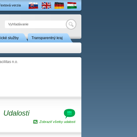
Textová verzia
Hľadať
nické služby
Transparentný kraj
cilitas n.o.
Udalosti
Zobraziť všetky udalosti