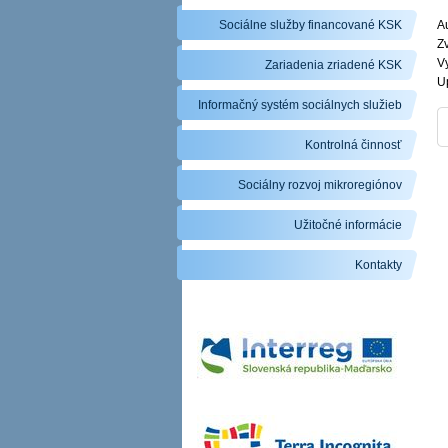
Sociálne služby financované KSK
Au
Zv
V
Zariadenia zriadené KSK
U
Informačný systém sociálnych služieb
Kontrolná činnosť
Sociálny rozvoj mikroregiónov
Užitočné informácie
Kontakty