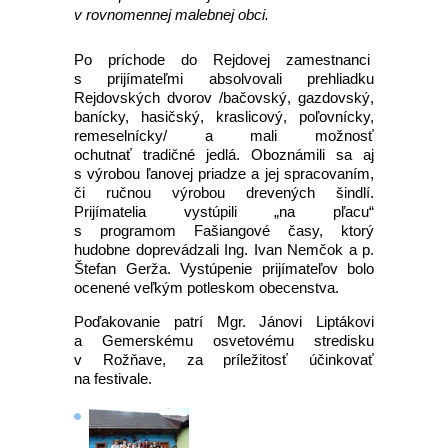
v rovnomennej malebnej obci.
Po príchode do Rejdovej zamestnanci
s prijímateľmi absolvovali prehliadku
Rejdovských dvorov /bačovský, gazdovský,
banícky, hasičský, kraslicový, poľovnícky,
remeselnícky/ a mali možnosť
ochutnať tradičné jedlá. Oboznámili sa aj
s výrobou ľanovej priadze a jej spracovaním,
či ručnou výrobou drevených šindlí.
Prijímatelia vystúpili „na pľacu“
s programom Fašiangové časy, ktorý
hudobne doprevádzali Ing. Ivan Nemčok a p.
Štefan Gerža. Vystúpenie prijímateľov bolo
ocenené veľkým potleskom obecenstva.
Poďakovanie patrí Mgr. Jánovi Liptákovi
a Gemerskému osvetovému stredisku
v Rožňave, za príležitosť účinkovať
na festivale.