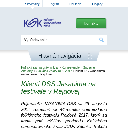
Slovensky
English
Deutsch
Hungary
Kontakty
Hlavná navigácia
Košický samosprávny kraj
>
Kompetencie
>
Sociálne
>
Aktuality
>
Sociálne veci v roku 2017
> Klienti DSS Jasanima
na festivale v Rejdovej
Klienti DSS Jasanima na
festivale v Rejdovej
Prijímatelia JASANIMA DSS sa 26. augusta
2017 zúčastnili na 44.ročníku Gemerského
folklórneho festivalu Rejdová 2017, ktorý sa
konal pod záštitou predsedu Košického
samosprávneho kraja JUDr. Zdenka Trebuľu