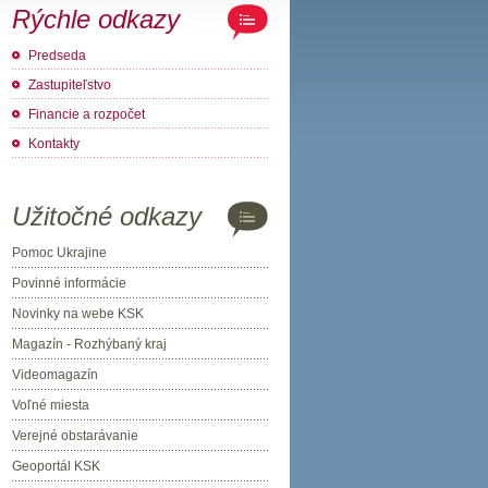
Rýchle odkazy
Predseda
Zastupiteľstvo
Financie a rozpočet
Kontakty
Užitočné odkazy
Pomoc Ukrajine
Povinné informácie
Novinky na webe KSK
Magazín - Rozhýbaný kraj
Videomagazín
Voľné miesta
Verejné obstarávanie
Geoportál KSK