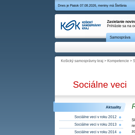
Dnes je Piatok 07.08.2026, meniny má Štefánia
Zasielanie novi
Prihláste sa na 
Samospráva
Košický samosprávny kraj
>
Kompetencie
>
S
Sociálne veci
Aktuality
Sociálne veci v roku 2012
S
Sociálne veci v roku 2013
r
z
Sociálne veci v roku 2014