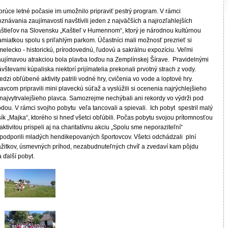
orúce letné počasie im umožnilo pripraviť pestrý program. V rámci
znávania zaujímavostí navštívili jeden z najväčších a najrozľahlejších
aštieľov na Slovensku „Kaštieľ v Humennom“, ktorý je národnou kultúrnou
amiatkou spolu s priľahlým parkom. Účastníci mali možnosť prezrieť si
elecko - historickú, prírodovednú, ľudovú a sakrálnu expozíciu. Veľmi
aujímavou atrakciou bola plavba loďou na Zemplínskej Šírave. Pravidelnými
vštevami kúpaliska niektorí prijímatelia prekonali prvotný strach z vody.
dzi obľúbené aktivity patrili vodné hry, cvičenia vo vode a loptové hry.
avcom pripravili mini plaveckú súťaž a vyslúžili si ocenenia najrýchlejšieho
 najvytrvalejšieho plavca. Samozrejme nechýbali ani rekordy vo výdrži pod
dou. V rámci svojho pobytu veľa tancovali a spievali. Ich pobyt spestril malý
ík „Majka“, ktorého si hneď všetci obľúbili. Počas pobytu svojou prítomnosťou
aktivitou prispeli aj na charitatívnu akciu „Spolu sme neporaziteľní“
 podporili mladých hendikepovaných športovcov. Všetci odchádzali plní
ážitkov, úsmevných príhod, nezabudnuteľných chvíľ a zvedaví kam pôjdu
 ďalší pobyt.