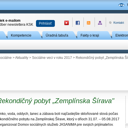
niek e-mailom
Kontakt
Prihlásiť
odber newslettera KSK
Kompetencie
Úradná tabuľa
Fakty o kraji
Elektro
ociálne
>
Aktuality
>
Sociálne veci v roku 2017
> Rekondičný pobyt „Zemplínska Ší
Rekondičný pobyt „Zemplínska Šírava"
lnko, voda, oddych, tanec a zábava boli najčastejšie skloňované slová počas
ekondičného pobytu na Zemplínskej Šírave, ktorý v dňoch 31.07. – 05.08.2017
organizoval Domov sociálnych služieb JASANIMA pre svojich prijímateľov.