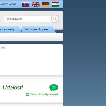
Textová verzia
Hľadať
nické služby
Transparentný kraj
rava"
Udalosti
Zobraziť všetky udalosti