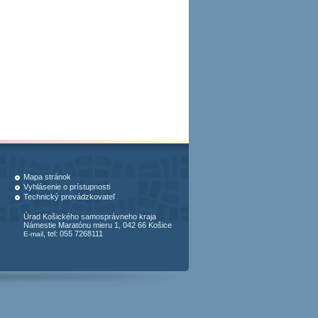
Mapa stránok
Vyhlásenie o prístupnosti
Technický prevádzkovateľ
Úrad Košického samosprávneho kraja
Námestie Maratónu mieru 1, 042 66 Košice
, tel: 055 7268111
E-mail