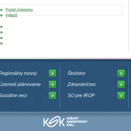
Poslať známemu
Vytlačiť
Regionálny rozvoj
Školstvo
Územné plánovanie
Zdravotníctvo
Sociálne veci
SO pre IROP