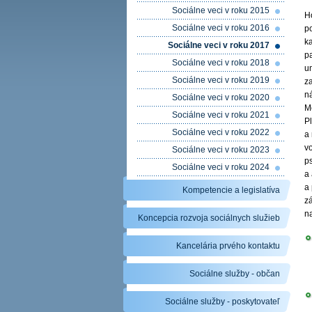
Sociálne veci v roku 2015
H
Sociálne veci v roku 2016
po
k
Sociálne veci v roku 2017
p
Sociálne veci v roku 2018
um
Sociálne veci v roku 2019
z
ná
Sociálne veci v roku 2020
Me
Sociálne veci v roku 2021
Pl
Sociálne veci v roku 2022
a
vo
Sociálne veci v roku 2023
ps
Sociálne veci v roku 2024
a 
a
Kompetencie a legislatíva
z
na
Koncepcia rozvoja sociálnych služieb
Kancelária prvého kontaktu
Sociálne služby - občan
Sociálne služby - poskytovateľ