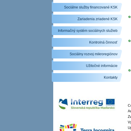
Sociálne služby financované KSK
Zariadenia zriadené KSK
Informačný systém sociálnych služieb
Kontrolná činnosť
Sociálny rozvoj mikroregiónov
Užitočné informácie
Kontakty
Ce
A
Zv
V
U