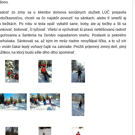
rásou.
adosť zo zimy sa u klientov domova sociálnych služieb LÚČ prejavila
edočkavosťou, chceli sa čo najskôr povoziť na sánkach, alebo tí smelší aj
a bežkách. Po roku si teda opäť vytiahli sane, boby, ale aj bežky a šli sa
nkovať, bobovať, či lyžovať. Všetci si vychutnali tú pravú nefalšovanú radosť
 guľovania a šantenia na čerstvo napadanom snehu. Postavili si pekného
nehuliaka. Sánkovali sa, až kým im mráz riadne nevyštípal líčka, a to už ich
 vnútri čakal teplý voňavý čajík na zahriatie. Prežili príjemný zimný deň, plný
žitkov, na ktorý budú ešte dlho dlho spomínať.