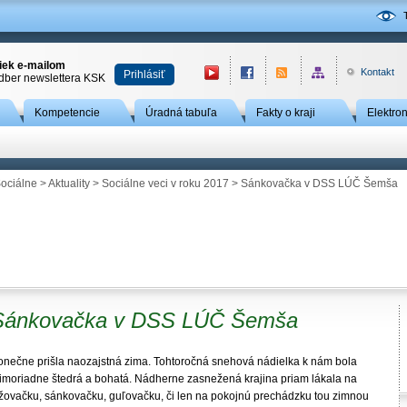
niek e-mailom
Kontakt
Prihlásiť
odber newslettera KSK
Kompetencie
Úradná tabuľa
Fakty o kraji
Elektro
ociálne
>
Aktuality
>
Sociálne veci v roku 2017
> Sánkovačka v DSS LÚČ Šemša
Sánkovačka v DSS LÚČ Šemša
onečne prišla naozajstná zima. Tohtoročná snehová nádielka k nám bola
imoriadne štedrá a bohatá. Nádherne zasnežená krajina priam lákala na
yžovačku, sánkovačku, guľovačku, či len na pokojnú prechádzku tou zimnou