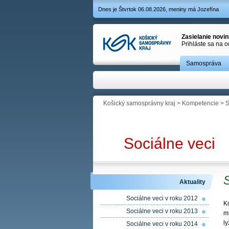
Dnes je Štvrtok 06.08.2026, meniny má Jozefína
Zasielanie novi
Prihláste sa na 
Samospráva
Košický samosprávny kraj
>
Kompetencie
>
S
Sociálne veci
Aktuality
Sociálne veci v roku 2012
K
Sociálne veci v roku 2013
m
l
Sociálne veci v roku 2014