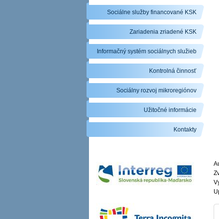
Sociálne služby financované KSK
Zariadenia zriadené KSK
Informačný systém sociálnych služieb
Kontrolná činnosť
Sociálny rozvoj mikroregiónov
Užitočné informácie
Kontakty
Au
Zv
V
U