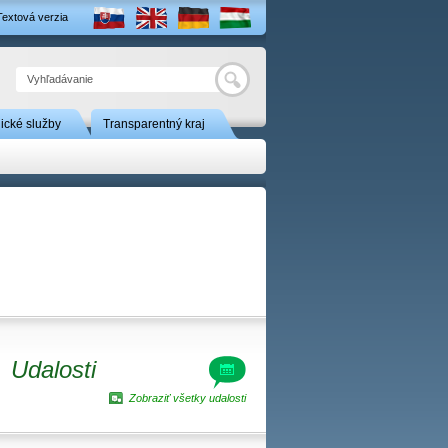
Textová verzia
Hľadať
nické služby
Transparentný kraj
Udalosti
Zobraziť všetky udalosti