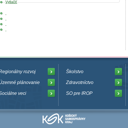
Vytlačiť
Regionálny rozvoj
Školstvo
Územné plánovanie
Zdravotníctvo
Sociálne veci
SO pre IROP