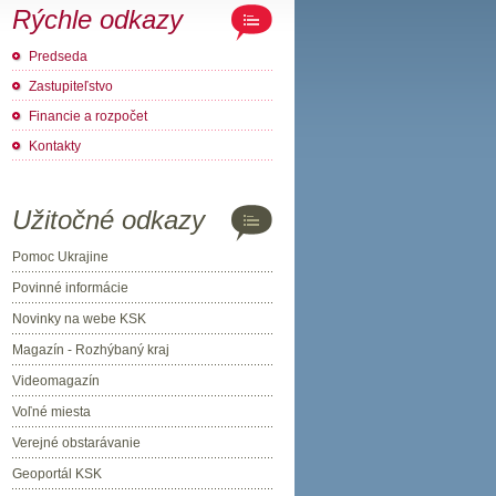
Rýchle odkazy
Predseda
Zastupiteľstvo
Financie a rozpočet
Kontakty
Užitočné odkazy
Pomoc Ukrajine
Povinné informácie
Novinky na webe KSK
Magazín - Rozhýbaný kraj
Videomagazín
Voľné miesta
Verejné obstarávanie
Geoportál KSK