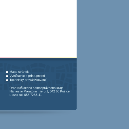
Mapa stránok
Vyhlásenie o prístupnosti
Technický prevádzkovateľ
Úrad Košického samosprávneho kraja
Námestie Maratónu mieru 1, 042 66 Košice
, tel: 055 7268111
E-mail