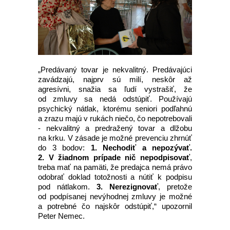
„Predávaný tovar je nekvalitný. Predávajúci
zavádzajú, najprv sú milí, neskôr až
agresívni, snažia sa ľudí vystrašiť, že
od zmluvy sa nedá odstúpiť. Používajú
psychický nátlak, ktorému seniori podľahnú
a zrazu majú v rukách niečo, čo nepotrebovali
- nekvalitný a predražený tovar a dlžobu
na krku. V zásade je možné prevenciu zhrnúť
do 3 bodov:
1. Nechodiť a nepozývať.
2. V žiadnom prípade nič nepodpisovať
,
treba mať na pamäti, že predajca nemá právo
odobrať doklad totožnosti a nútiť k podpisu
pod nátlakom.
3. Nerezignovať
, pretože
od podpísanej nevýhodnej zmluvy je možné
a potrebné čo najskôr odstúpiť,“ upozornil
Peter Nemec.