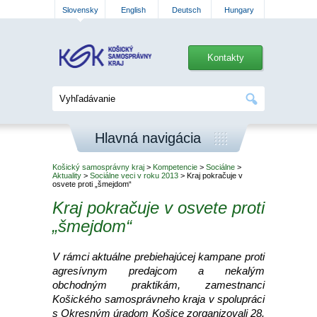
Slovensky
English
Deutsch
Hungary
Kontakty
Hlavná navigácia
Košický samosprávny kraj
>
Kompetencie
>
Sociálne
>
Aktuality
>
Sociálne veci v roku 2013
> Kraj pokračuje v
osvete proti „šmejdom“
Kraj pokračuje v osvete proti
„šmejdom“
V rámci aktuálne prebiehajúcej kampane proti
agresívnym predajcom a nekalým
obchodným praktikám, zamestnanci
Košického samosprávneho kraja v spolupráci
s Okresným úradom Košice zorganizovali 28.