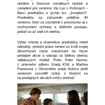
októbra v Domove sociálnych služieb a
zariadení pre seniorov Via Lux v Košiciach –
Barci prednášku o týchto tzv. „šmejdoch“.
Prednášky sa zúčastnilo približne 40
seniorov, ktorí sa zoznámili s prevenciou aj s
možnosťami ochrany a ďalšieho postupu,
pokiaľ sa už stali ich obeťou.
Výber miesta a účastníkov prednášky nebol
náhodný, pretože práve seniori sú kvôli svojej
dôverčivosti často zneužívaní na rôzne
predajné akcie a stávajú sa ľahkou obeťou
nátlakových metód. Preto Peter Nemec
z právneho odboru Úradu KSK a Martina
Pastorová z Okresného úradu Košice prišli
seniorom vysvetliť riziká, s ktorými sa
na predajných akciách môžu stretnúť.