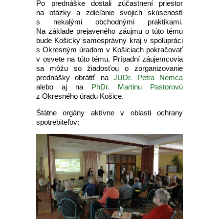
Po prednáške dostali zúčastnení priestor
na otázky a zdieľanie svojich skúseností
s nekalými obchodnými praktikami.
Na základe prejaveného záujmu o túto tému
bude Košický samosprávny kraj v spolupráci
s Okresným úradom v Košiciach pokračovať
v osvete na túto tému. Prípadní záujemcovia
sa môžu so žiadosťou o zorganizovanie
prednášky obrátiť na
JUDr. Petra Nemca
alebo aj na
PhDr. Martinu Pastorovú
z Okresného úradu Košice.
Štátne orgány aktívne v oblasti ochrany
spotrebiteľov: