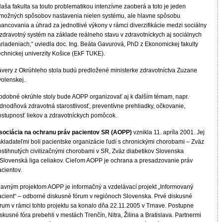
aša fakulta sa touto problematikou intenzívne zaoberá a toto je jeden
 možných spôsobov nastavenia nielen systému, ale hlavne spôsobu
nancovania a úhrad za jednotlivé výkony v rámci diverzifikácie medzi sociálny
 zdravotný systém na základe reálneho stavu v zdravotníckych aj sociálnych
ariadeniach,“ uviedla doc. Ing. Beáta Gavurová, PhD z Ekonomickej fakulty
echnickej univerzity Košice (EkF TUKE).
ávery z Okrúhleho stola budú predložené ministerke zdravotníctva Zuzane
volenskej.
bdobné okrúhle stoly bude AOPP organizovať aj k ďalším témam, napr.
dnodňová zdravotná starostlivosť, preventívne prehliadky, očkovanie,
ostupnosť liekov a zdravotníckych pomôcok.
sociácia na ochranu práv pacientov SR (AOPP)
vznikla 11. apríla 2001. Jej
akladateľmi boli pacientske organizácie ľudí s chronickými chorobami – Zväz
ostihnutých civilizačnými chorobami v SR, Zväz diabetikov Slovenska
 Slovenská liga celiakov. Cieľom AOPP je ochrana a presadzovanie práv
cientov.
lavným projektom AOPP je informačný a vzdelávací projekt „Informovaný
acient“ – odborné diskusné fórum v regiónoch Slovenska. Prvé diskusné
órum v rámci tohto projektu sa konalo dňa 22.11.2005 v Trnave. Postupne
skusné fóra prebehli v mestách Trenčín, Nitra, Žilina a Bratislava. Partnermi