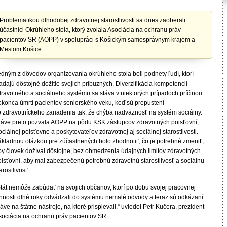
Problematikou dlhodobej zdravotnej starostlivosti sa dnes zaoberali
účastníci Okrúhleho stola, ktorý zvolala Asociácia na ochranu práv
pacientov SR (AOPP) v spolupráci s Košickým samosprávnym krajom a
Mestom Košice.
edným z dôvodov organizovania okrúhleho stola boli podnety ľudí, ktorí
adajú dôstojné dožitie svojich príbuzných. Diverzifikácia kompetencií
dravotného a sociálneho systému sa stáva v niektorých prípadoch príčinou
okonca úmrtí pacientov seniorského veku, keď sú prepustení
o zdravotníckeho zariadenia tak, že chýba nadväznosť na systém sociálny.
ráve preto pozvala AOPP na pôdu KSK zástupcov zdravotných poisťovní,
ciálnej poisťovne a poskytovateľov zdravotnej aj sociálnej starostlivosti.
ákladnou otázkou pre zúčastnených bolo zhodnotiť, čo je potrebné zmeniť,
by človek dožíval dôstojne, bez obmedzenia údajných limitov zdravotných
oisťovní, aby mal zabezpečenú potrebnú zdravotnú starostlivosť a sociálnu
arostlivosť.
Štát nemôže zabúdať na svojich občanov, ktorí po dobu svojej pracovnej
innosti dlhé roky odvádzali do systému nemalé odvody a teraz sú odkázaní
áve na štátne nástroje, na ktoré prispievali,“ uviedol Petr Kučera, prezident
sociácia na ochranu práv pacientov SR.