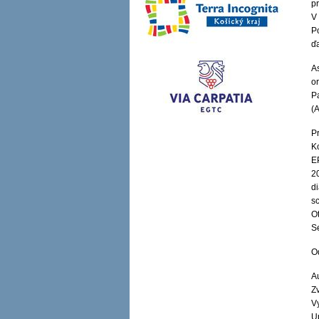
p
V
P
ď
A
or
P
(
P
K
E
2
d
s
O
S
O
Au
Zv
V
U