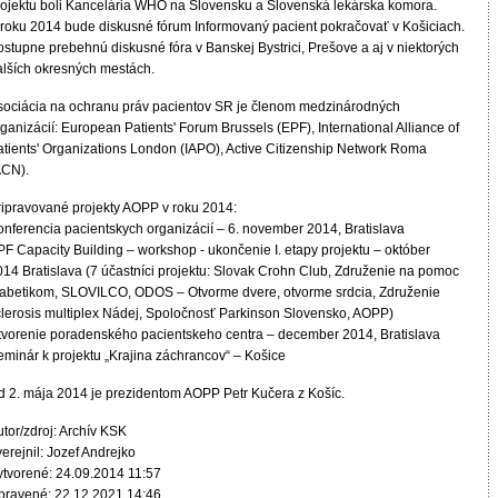
rojektu boli Kancelária WHO na Slovensku a Slovenská lekárska komora.
 roku 2014 bude diskusné fórum Informovaný pacient pokračovať v Košiciach.
ostupne prebehnú diskusné fóra v Banskej Bystrici, Prešove a aj v niektorých
alších okresných mestách.
sociácia na ochranu práv pacientov SR je členom medzinárodných
ganizácií: European Patients' Forum Brussels (EPF), International Alliance of
atients' Organizations London (IAPO), Active Citizenship Network Roma
ACN).
ripravované projekty AOPP v roku 2014:
onferencia pacientskych organizácií – 6. november 2014, Bratislava
PF Capacity Building – workshop - ukončenie I. etapy projektu – október
014 Bratislava (7 účastníci projektu: Slovak Crohn Club, Združenie na pomoc
iabetikom, SLOVILCO, ODOS – Otvorme dvere, otvorme srdcia, Združenie
clerosis multiplex Nádej, Spoločnosť Parkinson Slovensko, AOPP)
tvorenie poradenského pacientskeho centra – december 2014, Bratislava
eminár k projektu „Krajina záchrancov“ – Košice
d 2. mája 2014 je prezidentom AOPP Petr Kučera z Košíc.
tor/zdroj: Archív KSK
erejnil: Jozef Andrejko
ytvorené: 24.09.2014 11:57
pravené: 22.12.2021 14:46