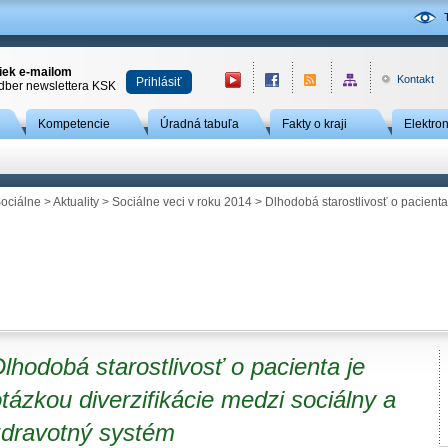
niek e-mailom
Kontakt
Prihlásiť
odber newslettera KSK
Kompetencie
Úradná tabuľa
Fakty o kraji
Elektro
ociálne
>
Aktuality
>
Sociálne veci v roku 2014
> Dlhodobá starostlivosť o pacienta 
lhodobá starostlivosť o pacienta je
tázkou diverzifikácie medzi sociálny a
zdravotný systém