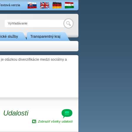
Textová verzia
Hľadať
nické služby
Transparentný kraj
je otázkou diverzifikácie medzi sociálny a
Udalosti
Zobraziť všetky udalosti