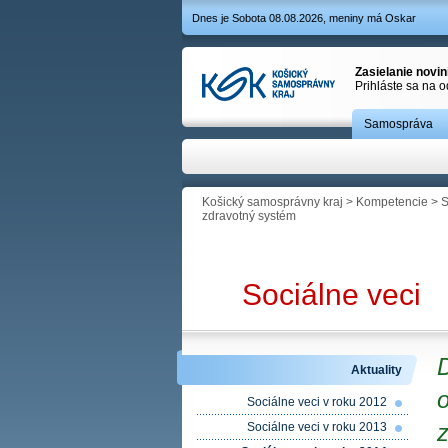
Dnes je Sobota 08.08.2026, meniny má Oskar
Zasielanie novi
Prihláste sa na 
Samospráva
Košický samosprávny kraj
>
Kompetencie
>
S
zdravotný systém
Sociálne veci
D
Aktuality
o
Sociálne veci v roku 2012
Sociálne veci v roku 2013