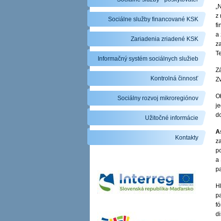
„N
z
Sociálne služby financované KSK
fi
a
Zariadenia zriadené KSK
z
T
Informačný systém sociálnych služieb
Z
Kontrolná činnosť
Z
O
Sociálny rozvoj mikroregiónov
je
d
Užitočné informácie
A
Kontakty
z
p
a
pa
H
p
f
di