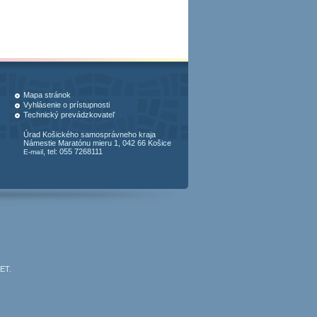
Mapa stránok
Vyhlásenie o prístupnosti
Technický prevádzkovateľ
Úrad Košického samosprávneho kraja
Námestie Maratónu mieru 1, 042 66 Košice
, tel: 055 7268111
E-mail
JET
.