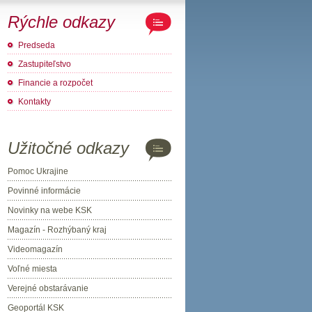
Rýchle odkazy
Predseda
Zastupiteľstvo
Financie a rozpočet
Kontakty
Užitočné odkazy
Pomoc Ukrajine
Povinné informácie
Novinky na webe KSK
Magazín - Rozhýbaný kraj
Videomagazín
Voľné miesta
Verejné obstarávanie
Geoportál KSK