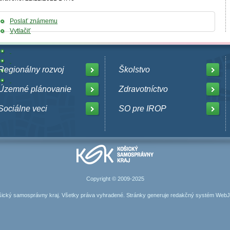
Poslať známemu
Vytlačiť
Regionálny rozvoj
Školstvo
Územné plánovanie
Zdravotníctvo
Sociálne veci
SO pre IROP
Copyright © 2009-2025
ický samosprávny kraj. Všetky práva vyhradené. Stránky generuje
redakčný systém Web