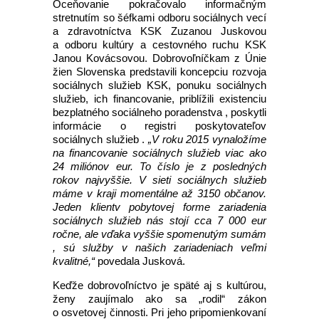
Oceňovanie pokračovalo informačným
stretnutím so šéfkami odboru sociálnych vecí
a zdravotníctva KSK Zuzanou Juskovou
a odboru kultúry a cestovného ruchu KSK
Janou Kovácsovou. Dobrovoľníčkam z Únie
žien Slovenska predstavili koncepciu rozvoja
sociálnych služieb KSK, ponuku sociálnych
služieb, ich financovanie, priblížili existenciu
bezplatného sociálneho poradenstva , poskytli
informácie o registri poskytovateľov
sociálnych služieb .
„V roku 2015 vynaložíme
na financovanie sociálnych služieb viac ako
24 miliónov eur. To číslo je z posledných
rokov najvyššie. V sieti sociálnych služieb
máme v kraji momentálne až 3150 občanov.
Jeden klient
v pobytovej forme zariadenia
sociálnych služieb nás stojí cca 7 000 eur
ročne, ale vďaka vyššie spomenutým sumám
, sú služby v našich zariadeniach veľmi
kvalitné,“
povedala Jusková.
Keďže dobrovoľníctvo je späté aj s kultúrou,
ženy zaujímalo ako sa „rodil“ zákon
o osvetovej činnosti. Pri jeho pripomienkovaní