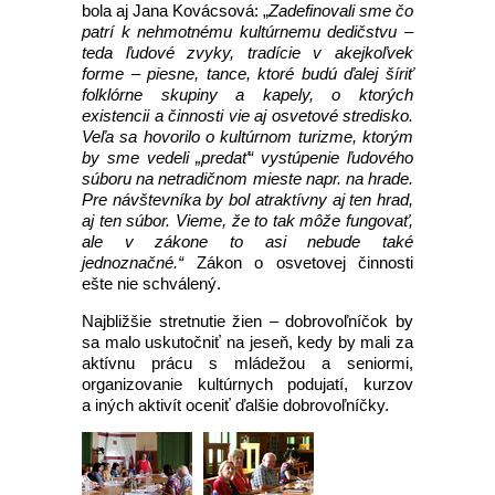
bola aj Jana Kovácsová: „
Zadefinovali sme čo
patrí k nehmotnému kultúrnemu dedičstvu –
teda ľudové zvyky, tradície v akejkoľvek
forme – piesne, tance, ktoré budú ďalej šíriť
folklórne skupiny a kapely, o ktorých
existencii a činnosti vie aj osvetové stredisko.
Veľa sa hovorilo o kultúrnom turizme, ktorým
by sme vedeli „predať“ vystúpenie ľudového
súboru na netradičnom mieste napr. na hrade.
Pre návštevníka by bol atraktívny aj ten hrad,
aj ten súbor. Vieme, že to tak môže fungovať,
ale v zákone to asi nebude také
jednoznačné.“
Zákon o osvetovej činnosti
ešte nie schválený.
Najbližšie stretnutie žien – dobrovoľníčok by
sa malo uskutočniť na jeseň, kedy by mali za
aktívnu prácu s mládežou a seniormi,
organizovanie kultúrnych podujatí, kurzov
a iných aktivít oceniť ďalšie dobrovoľníčky.