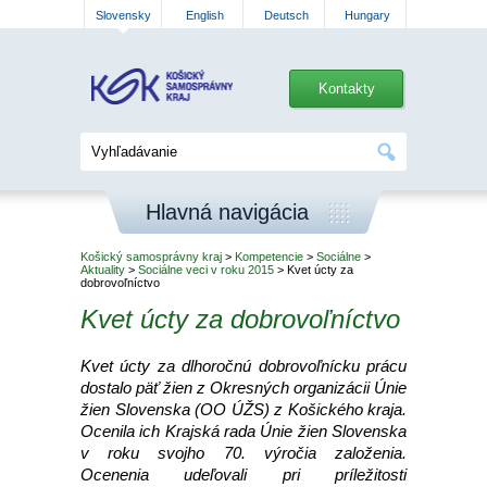
Slovensky
English
Deutsch
Hungary
Kontakty
Hlavná navigácia
Košický samosprávny kraj
>
Kompetencie
>
Sociálne
>
Aktuality
>
Sociálne veci v roku 2015
> Kvet úcty za
dobrovoľníctvo
Kvet úcty za dobrovoľníctvo
Kvet úcty za dlhoročnú dobrovoľnícku prácu
dostalo päť žien z Okresných organizácii Únie
žien Slovenska (OO ÚŽS) z Košického kraja.
Ocenila ich Krajská rada Únie žien Slovenska
v roku svojho 70. výročia založenia.
Ocenenia udeľovali pri príležitosti