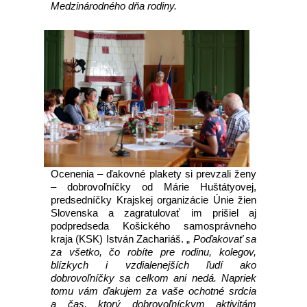
Medzinárodného dňa rodiny.
Ocenenia – ďakovné plakety si prevzali ženy
– dobrovoľníčky od Márie Huštátyovej,
predsedníčky Krajskej organizácie Únie žien
Slovenska a zagratulovať im prišiel aj
podpredseda Košického samosprávneho
kraja (KSK) István Zachariáš. „
Poďakovať sa
za všetko, čo robíte pre rodinu, kolegov,
blízkych i vzdialenejších ľudí ako
dobrovoľníčky sa celkom ani nedá. Napriek
tomu vám ďakujem za vaše ochotné srdcia
a čas, ktorý dobrovoľníckym aktivitám