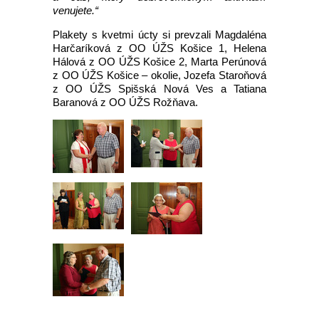
venujete.“
Plakety s kvetmi úcty si prevzali Magdaléna
Harčaríková z OO ÚŽS Košice 1, Helena
Hálová z OO ÚŽS Košice 2, Marta Perúnová
z OO ÚŽS Košice – okolie, Jozefa Staroňová
z OO ÚŽS Spišská Nová Ves a Tatiana
Baranová z OO ÚŽS Rožňava.