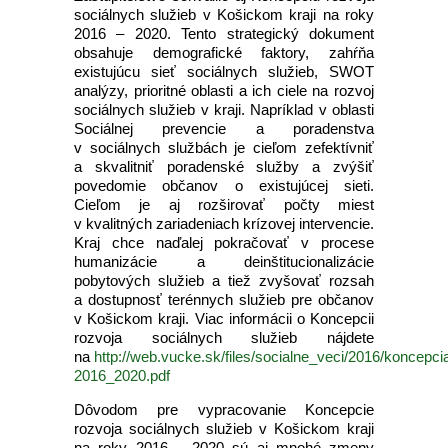
sociálnych služieb v Košickom kraji na roky
2016 – 2020. Tento strategický dokument
obsahuje demografické faktory, zahŕňa
existujúcu sieť sociálnych služieb, SWOT
analýzy, prioritné oblasti a ich ciele na rozvoj
sociálnych služieb v kraji. Napríklad v oblasti
Sociálnej prevencie a poradenstva
v sociálnych službách je cieľom zefektívniť
a skvalitniť poradenské služby a zvýšiť
povedomie občanov o existujúcej sieti.
Cieľom je aj rozširovať počty miest
v kvalitných zariadeniach krízovej intervencie.
Kraj chce naďalej pokračovať v procese
humanizácie a deinštitucionalizácie
pobytových služieb a tiež zvyšovať rozsah
a dostupnosť terénnych služieb pre občanov
v Košickom kraji. Viac informácii o Koncepcii
rozvoja sociálnych služieb nájdete
na
http://web.vucke.sk/files/socialne_veci/2016/koncepcia
2016_2020.pdf
Dôvodom pre vypracovanie Koncepcie
rozvoja sociálnych služieb v Košickom kraji
na roky 2016 – 2020 sú aj mnohé zmeny