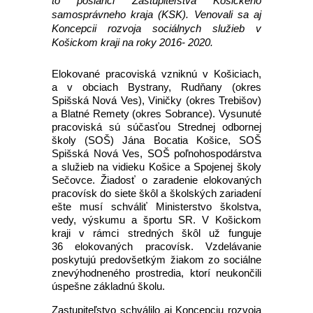
to poslanci Zastupiteľstva Košického
samosprávneho kraja (KSK). Venovali sa aj
Koncepcii rozvoja sociálnych služieb v
Košickom kraji na roky 2016- 2020.
Elokované pracoviská vzniknú v Košiciach,
a v obciach Bystrany, Rudňany (okres
Spišská Nová Ves), Viničky (okres Trebišov)
a Blatné Remety (okres Sobrance). Vysunuté
pracoviská sú súčasťou Strednej odbornej
školy (SOŠ) Jána Bocatia Košice, SOŠ
Spišská Nová Ves, SOŠ poľnohospodárstva
a služieb na vidieku Košice a Spojenej školy
Sečovce. Žiadosť o zaradenie elokovaných
pracovísk do siete škôl a školských zariadení
ešte musí schváliť Ministerstvo školstva,
vedy, výskumu a športu SR. V Košickom
kraji v rámci stredných škôl už funguje
36 elokovaných pracovísk. Vzdelávanie
poskytujú predovšetkým žiakom zo sociálne
znevýhodneného prostredia, ktorí neukončili
úspešne základnú školu.
Zastupiteľstvo schválilo aj Koncepciu rozvoja