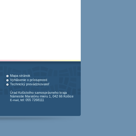
Mapa stránok
Vyhlásenie o prístupnosti
Technický prevádzkovateľ
Úrad Košického samosprávneho kraja
Námestie Maratónu mieru 1, 042 66 Košice
, tel: 055 7268111
E-mail