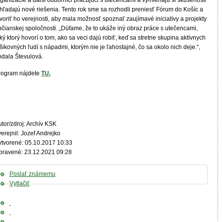
ganizácie a ďalší odborníci pracujúci s utečencami a vymieňajú si skúsenosti
 hľadajú nové riešenia. Tento rok sme sa rozhodli preniesť Fórum do Košíc a
voriť ho verejnosti, aby mala možnosť spoznať zaujímavé iniciatívy a projekty
bčianskej spoločnosti. „Dúfame, že to ukáže iný obraz práce s utečencami,
ký ktorý hovorí o tom, ako sa veci dajú robiť, keď sa stretne skupina aktívnych
šikovných ľudí s nápadmi, ktorým nie je ľahostajné, čo sa okolo nich deje.“,
odala Števulová.
rogram nájdete
TU.
tor/zdroj: Archív KSK
erejnil: Jozef Andrejko
ytvorené: 05.10.2017 10:33
pravené: 23.12.2021 09:28
Poslať známemu
Vytlačiť