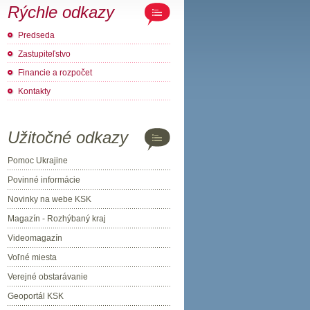
Rýchle odkazy
Predseda
Zastupiteľstvo
Financie a rozpočet
Kontakty
Užitočné odkazy
Pomoc Ukrajine
Povinné informácie
Novinky na webe KSK
Magazín - Rozhýbaný kraj
Videomagazín
Voľné miesta
Verejné obstarávanie
Geoportál KSK