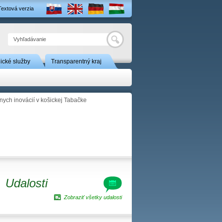
Textová verzia
Hľadať
nické služby
Transparentný kraj
lnych inovácií v košickej Tabačke
Udalosti
Zobraziť všetky udalosti