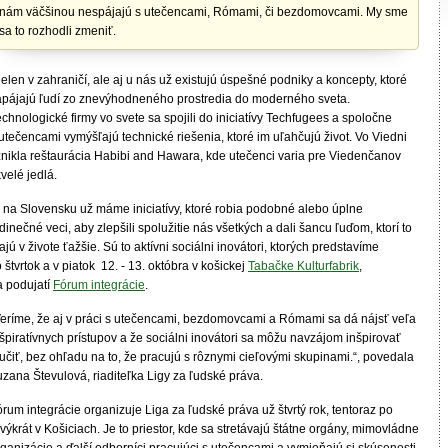
nám väčšinou nespájajú s utečencami, Rómami, či bezdomovcami. My sme
sa to rozhodli zmeniť.
elen v zahraničí, ale aj u nás už existujú úspešné podniky a koncepty, ktoré
apájajú ľudí zo znevýhodneného prostredia do moderného sveta.
chnologické firmy vo svete sa spojili do iniciatívy Techfugees a spoločne
utečencami vymýšľajú technické riešenia, ktoré im uľahčujú život. Vo Viedni
znikla reštaurácia Habibi and Hawara, kde utečenci varia pre Viedenčanov
velé jedlá.
j na Slovensku už máme iniciatívy, ktoré robia podobné alebo úplne
dinečné veci, aby zlepšili spolužitie nás všetkých a dali šancu ľuďom, ktorí to
jú v živote ťažšie. Sú to aktívni sociálni inovátori, ktorých predstavíme
 štvrtok a v piatok 12. - 13. októbra v košickej
Tabačke Kulturfabrik
,
a podujatí
Fórum integrácie
.
Veríme, že aj v práci s utečencami, bezdomovcami a Rómami sa dá nájsť veľa
špiratívnych prístupov a že sociálni inovátori sa môžu navzájom inšpirovať
učiť, bez ohľadu na to, že pracujú s rôznymi cieľovými skupinami.“, povedala
uzana Števulová, riaditeľka Ligy za ľudské práva.
rum integrácie organizuje Liga za ľudské práva už štvrtý rok, tentoraz po
výkrát v Košiciach. Je to priestor, kde sa stretávajú štátne orgány, mimovládne