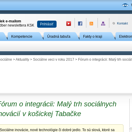
niek e-mailom
Kontakt
Prihlásiť
odber newslettera KSK
Kompetencie
Úradná tabuľa
Fakty o kraji
Elektro
ociálne
>
Aktuality
>
Sociálne veci v roku 2017
> Fórum o integrácii: Malý trh sociá
órum o integrácii: Malý trh sociálnych
novácií v košickej Tabačke
Sociálne inovácie, nové technológie či dobré jedlo. To sú slová, ktoré sa