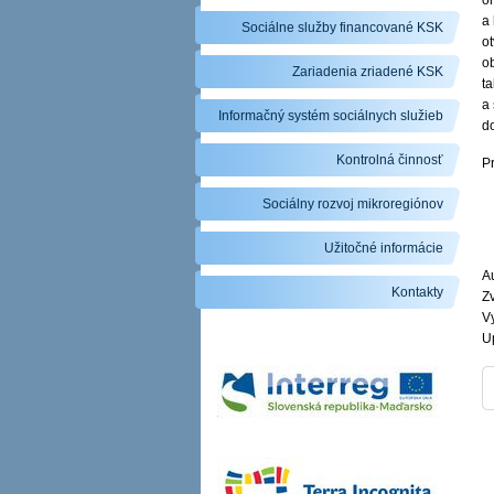
or
a
Sociálne služby financované KSK
ot
o
Zariadenia zriadené KSK
ta
a 
Informačný systém sociálnych služieb
d
Kontrolná činnosť
P
Sociálny rozvoj mikroregiónov
Užitočné informácie
Au
Kontakty
Zv
V
U