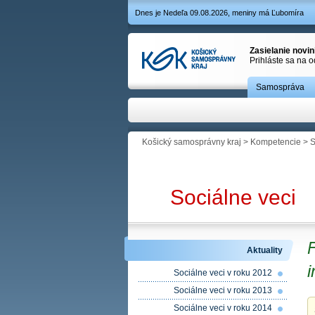
Dnes je Nedeľa 09.08.2026, meniny má Ľubomíra
Zasielanie novi
Prihláste sa na 
Samospráva
Košický samosprávny kraj
>
Kompetencie
>
S
Sociálne veci
F
Aktuality
i
Sociálne veci v roku 2012
Sociálne veci v roku 2013
Sociálne veci v roku 2014