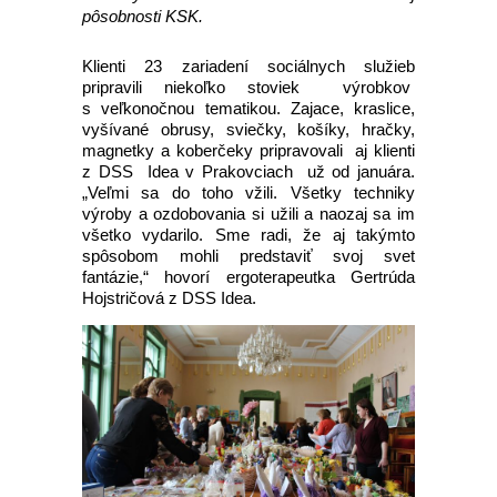
pôsobnosti KSK.
Klienti 23 zariadení sociálnych služieb
pripravili niekoľko stoviek výrobkov
s veľkonočnou tematikou. Zajace, kraslice,
vyšívané obrusy, sviečky, košíky, hračky,
magnetky a koberčeky pripravovali aj klienti
z DSS Idea v Prakovciach už od januára.
„Veľmi sa do toho vžili. Všetky techniky
výroby a ozdobovania si užili a naozaj sa im
všetko vydarilo. Sme radi, že aj takýmto
spôsobom mohli predstaviť svoj svet
fantázie,“ hovorí ergoterapeutka Gertrúda
Hojstričová z DSS Idea.