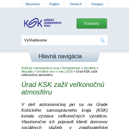
Slovensky
English
Deutsch
Hungary
Kontakty
Hlavná navigácia
Košický samosprávny kraj
>
Kompetencie
>
Sociálne
>
Aktuality
>
Sociálne veci v roku 2018
> Úrad KSK zažil
veľkonočnú atmosféru
Úrad KSK zažil veľkonočnú
atmosféru
V deň astronomickej jari sa na Úrade
Košického samosprávneho kraja (KSK)
konala výstava veľkonočných výrobkov.
Vlastnoručne ich pripravili klienti domovov
sociálnych služieb v zriaďovateľskej