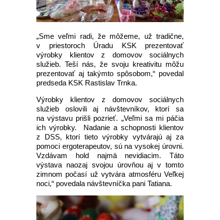
„Sme veľmi radi, že môžeme, už tradične,
v priestoroch Úradu KSK prezentovať
výrobky klientov z domovov sociálnych
služieb. Teší nás, že svoju kreativitu môžu
prezentovať aj takýmto spôsobom,“ povedal
predseda KSK Rastislav Trnka.
Výrobky klientov z domovov sociálnych
služieb oslovili aj návštevníkov, ktorí sa
na výstavu prišli pozrieť. „Veľmi sa mi páčia
ich výrobky. Nadanie a schopnosti klientov
z DSS, ktorí tieto výrobky vytvárajú aj za
pomoci ergoterapeutov, sú na vysokej úrovni.
Vzdávam hold najmä nevidiacim. Táto
výstava naozaj svojou úrovňou aj v tomto
zimnom počasí už vytvára atmosféru Veľkej
noci,“ povedala návštevníčka pani Tatiana.