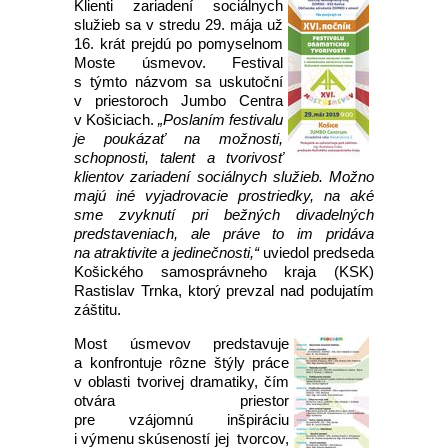
Klienti zariadení sociálnych
služieb sa v stredu 29. mája už
16. krát prejdú po pomyselnom
Moste úsmevov. Festival
s týmto názvom sa uskutoční
v priestoroch Jumbo Centra
v Košiciach.
„Poslaním festivalu
je poukázať na možnosti,
schopnosti, talent a tvorivosť
klientov zariadení sociálnych služieb. Možno
majú iné vyjadrovacie prostriedky, na aké
sme zvyknutí pri bežných divadelných
predstaveniach, ale práve to im pridáva
na atraktivite a jedinečnosti,“
uviedol predseda
Košického samosprávneho kraja (KSK)
Rastislav Trnka, ktorý prevzal nad podujatím
záštitu.
Most úsmevov predstavuje
a konfrontuje rôzne štýly práce
v oblasti tvorivej dramatiky, čím
otvára priestor
pre vzájomnú inšpiráciu
i výmenu skúseností jej tvorcov,