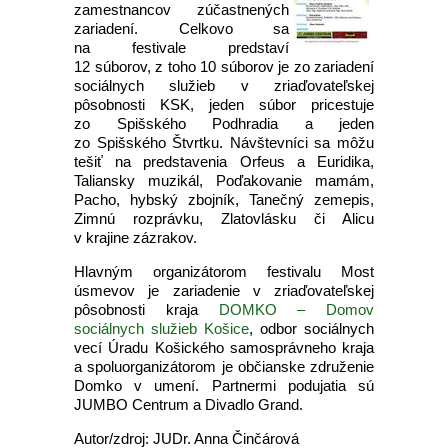
zamestnancov zúčastnených
zariadení. Celkovo sa
na festivale predstaví
12 súborov, z toho 10 súborov je zo zariadení
sociálnych služieb v zriaďovateľskej
pôsobnosti KSK, jeden súbor pricestuje
zo Spišského Podhradia a jeden
zo Spišského Štvrtku. Návštevníci sa môžu
tešiť na predstavenia Orfeus a Euridika,
Taliansky muzikál, Poďakovanie mamám,
Pacho, hybský zbojník, Tanečný zemepis,
Zimnú rozprávku, Zlatovlásku či Alicu
v krajine zázrakov.
Hlavným organizátorom festivalu Most
úsmevov je zariadenie v zriaďovateľskej
pôsobnosti kraja
DOMKO – Domov
sociálnych služieb Košice
, odbor sociálnych
vecí Úradu Košického samosprávneho kraja
a spoluorganizátorom je občianske združenie
Domko v umení. Partnermi podujatia sú
JUMBO Centrum a Divadlo Grand.
Autor/zdroj: JUDr. Anna Činčárová