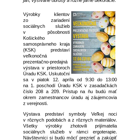
jari, vyšívané obrusy a rôzne jarné dekorácie.
Výrobky klientov
zo zariadení
sociálnych služieb
v pôsobnosti
Košického
samosprávneho kraja
(KSK) predstaví
veľkonočná
prezentačno-predajná
výstava v priestoroch
Úradu KSK. Uskutoční
sa v piatok 12. apríla od 9:30 do 13:00
na 1. poschodí Úradu KSK v zasadačkách
číslo 208 a 209. Prístup na ňu budú mať
okrem zamestnancov úradu aj záujemcovia
z verejnosti.
Výstava predstaví symboly Veľkej noci
v rôznych podobách a z rôznych materiálov.
Všetky výrobky zhotovili prijímatelia
sociálnych služieb v rámci ergoterapie.
Návštevníci si budú môcť prezrieť a zakúpiť