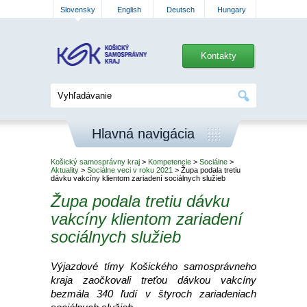
Slovensky
English
Deutsch
Hungary
Kontakty
Hlavná navigácia
Košický samosprávny kraj
>
Kompetencie
>
Sociálne
>
Aktuality
>
Sociálne veci v roku 2021
> Župa podala tretiu
dávku vakcíny klientom zariadení sociálnych služieb
Župa podala tretiu dávku
vakcíny klientom zariadení
sociálnych služieb
Výjazdové tímy Košického samosprávneho
kraja zaočkovali treťou dávkou vakcíny
bezmála 340 ľudí v štyroch zariadeniach