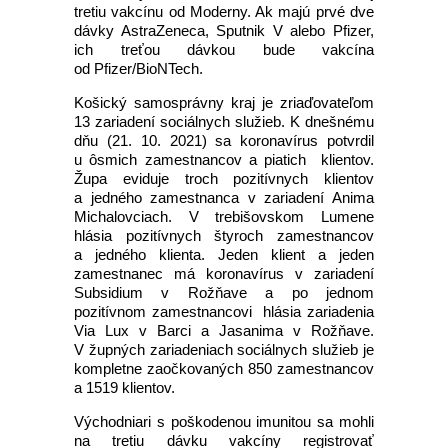
tretiu vakcínu od Moderny. Ak majú prvé dve
dávky AstraZeneca, Sputnik V alebo Pfizer,
ich treťou dávkou bude vakcína
od Pfizer/BioNTech.
Košický samosprávny kraj je zriaďovateľom
13 zariadení sociálnych služieb. K dnešnému
dňu (21. 10. 2021) sa koronavírus potvrdil
u ôsmich zamestnancov a piatich klientov.
Župa eviduje troch pozitívnych klientov
a jedného zamestnanca v zariadení Anima
Michalovciach. V trebišovskom Lumene
hlásia pozitívnych štyroch zamestnancov
a jedného klienta. Jeden klient a jeden
zamestnanec má koronavírus v zariadení
Subsidium v Rožňave a po jednom
pozitívnom zamestnancovi hlásia zariadenia
Via Lux v Barci a Jasanima v Rožňave.
V župných zariadeniach sociálnych služieb je
kompletne zaočkovaných 850 zamestnancov
a 1519 klientov.
Východniari s poškodenou imunitou sa mohli
na tretiu dávku vakcíny registrovať