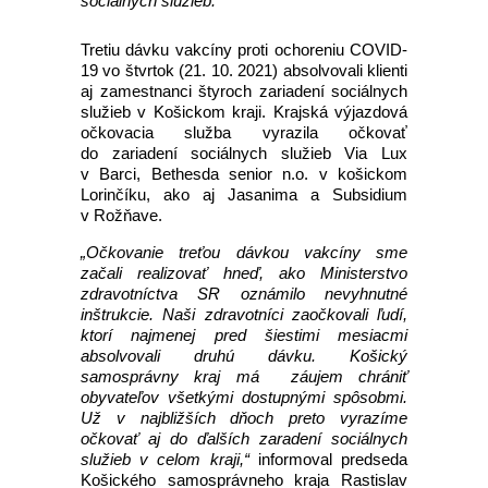
sociálnych služieb.
Tretiu dávku vakcíny proti ochoreniu COVID-
19 vo štvrtok (21. 10. 2021) absolvovali klienti
aj zamestnanci štyroch zariadení sociálnych
služieb v Košickom kraji. Krajská výjazdová
očkovacia služba vyrazila očkovať
do zariadení sociálnych služieb Via Lux
v Barci, Bethesda senior n.o. v košickom
Lorinčíku, ako aj Jasanima a Subsidium
v Rožňave.
„Očkovanie treťou dávkou vakcíny sme
začali realizovať hneď, ako Ministerstvo
zdravotníctva SR oznámilo nevyhnutné
inštrukcie. Naši zdravotníci zaočkovali ľudí,
ktorí najmenej pred šiestimi mesiacmi
absolvovali druhú dávku. Košický
samosprávny kraj má záujem chrániť
obyvateľov všetkými dostupnými spôsobmi.
Už v najbližších dňoch preto vyrazíme
očkovať aj do ďalších zaradení sociálnych
služieb v celom kraji,“
informoval predseda
Košického samosprávneho kraja Rastislav