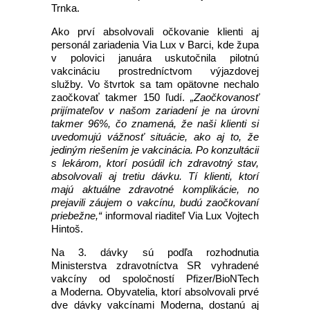
Trnka.
Ako prví absolvovali očkovanie klienti aj
personál zariadenia Via Lux v Barci, kde župa
v polovici januára uskutočnila pilotnú
vakcináciu prostredníctvom výjazdovej
služby. Vo štvrtok sa tam opätovne nechalo
zaočkovať takmer 150 ľudí.
„Zaočkovanosť
prijímateľov v našom zariadení je na úrovni
takmer 96%, čo znamená, že naši klienti si
uvedomujú vážnosť situácie, ako aj to, že
jediným riešením je vakcinácia. Po konzultácii
s lekárom, ktorí posúdil ich zdravotný stav,
absolvovali aj tretiu dávku. Tí klienti, ktorí
majú aktuálne zdravotné komplikácie, no
prejavili záujem o vakcínu, budú zaočkovaní
priebežne,“
informoval riaditeľ Via Lux Vojtech
Hintoš.
Na 3. dávky sú podľa rozhodnutia
Ministerstva zdravotníctva SR vyhradené
vakcíny od spoločností Pfizer/BioNTech
a Moderna. Obyvatelia, ktorí absolvovali prvé
dve dávky vakcínami Moderna, dostanú aj