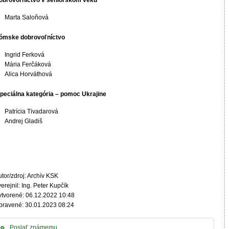
obrovoľníctvo v seniorskom veku
Marta Saloňová
ómske dobrovoľníctvo
Ingrid Ferková
Mária Ferčáková
Alica Horváthová
peciálna kategória – pomoc Ukrajine
Patrícia Tivadarová
Andrej Gladiš
tor/zdroj: Archív KSK
erejnil: Ing. Peter Kupčík
ytvorené: 06.12.2022 10:48
pravené: 30.01.2023 08:24
Poslať známemu