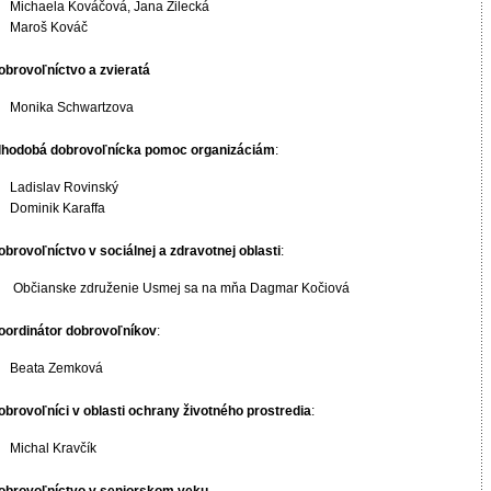
Michaela Kováčová, Jana Žilecká
Maroš Kováč
obrovoľníctvo
a zvieratá
Monika Schwartzova
lhodobá dobrovoľnícka pomoc organizáciám
:
Ladislav Rovinský
Dominik Karaffa
obrovoľníctvo v sociálnej a zdravotnej oblasti
:
Občianske združenie Usmej sa na mňa Dagmar Kočiová
oordinátor dobrovoľníkov
:
Beata Zemková
obrovoľníci v oblasti ochrany životného prostredia
:
Michal Kravčík