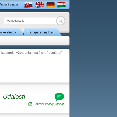
Textová verzia
Hľadať
nické služby
Transparentný kraj
vé kategórie, východniari majú chuť pomáhať
Udalosti
Zobraziť všetky udalosti