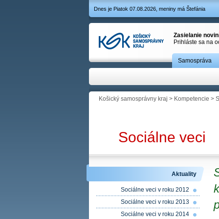
Dnes je Piatok 07.08.2026, meniny má Štefánia
Zasielanie novi
Prihláste sa na 
Samospráva
Košický samosprávny kraj
>
Kompetencie
>
S
Sociálne veci
S
Aktuality
k
Sociálne veci v roku 2012
Sociálne veci v roku 2013
Sociálne veci v roku 2014