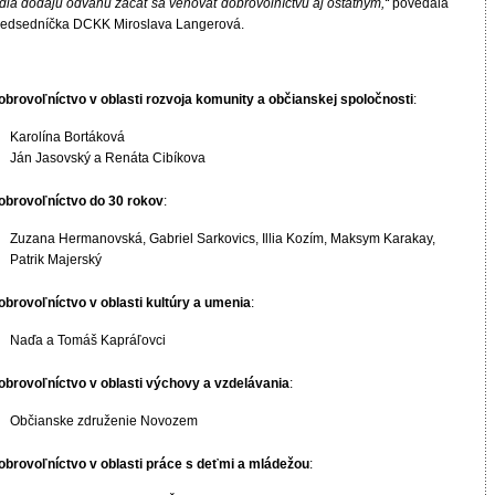
udia dodajú odvahu začať sa venovať dobrovoľníctvu aj ostatným,“
povedala
redsedníčka DCKK Miroslava Langerová.
obrovoľníctvo v oblasti rozvoja komunity a občianskej spoločnosti
:
Karolína Bortáková
Ján Jasovský a Renáta Cibíkova
obrovoľníctvo do 30 rokov
:
Zuzana Hermanovská, Gabriel Sarkovics, Illia Kozím, Maksym Karakay,
Patrik Majerský
obrovoľníctvo v oblasti kultúry a umenia
:
Naďa a Tomáš Kapráľovci
obrovoľníctvo v oblasti výchovy a vzdelávania
:
Občianske združenie Novozem
obrovoľníctvo v oblasti práce s deťmi a mládežou
: