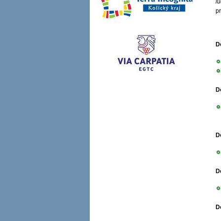
ľ
p
D
D
D
D
D