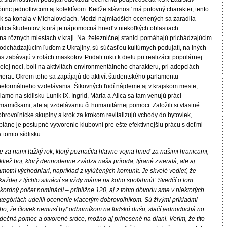
rinc jednotlivcom aj kolektívom. Keďže slávnosť má putovný charakter, tento
ok sa konala v Michalovciach. Medzi najmladších ocenených sa zaradila
ätica študentov, ktorá je nápomocná hneď v niekoľkých oblastiach
 na rôznych miestach v kraji. Na železničnej stanici pomáhajú prichádzajúcim
 odchádzajúcim ľuďom z Ukrajiny, sú súčasťou kultúrnych podujatí, na iných
s zabávajú v rolách maskotov. Pridali ruku k dielu pri realizácii populárnej
elej noci, boli na aktivitách environmentálneho charakteru, pri adopciách
ierat. Okrem toho sa zapájajú do aktivít študentského parlamentu
 neformálneho vzdelávania. Šikovných ľudí nájdeme aj v krajskom meste,
iamo na sídlisku Luník IX. Ingrid, Mária a Alica sa tam venujú práci
mamičkami, ale aj vzdelávaniu či humanitárnej pomoci. Založili si vlastné
brovoľnícke skupiny a krok za krokom revitalizujú vchody do bytoviek,
pláne je postupné vytvorenie klubovní pre ešte efektívnejšiu prácu s deťmi
 tomto sídlisku.
e za nami ťažký rok, ktorý poznačila hlavne vojna hneď za našimi hranicami,
ktiež boj, ktorý dennodenne zvádza naša príroda, týrané zvieratá, ale aj
motní východniari, napríklad z vylúčených komunít. Je skvelé vedieť, že
 každej z týchto situácií sa vždy máme na koho spoľahnúť. Svedčí o tom
kordný počet nominácií – približne 120, aj z tohto dôvodu sme v niektorých
ategóriách udelili ocenenie viacerým dobrovoľníkom. Sú živými príkladmi
oho, že človek nemusí byť odborníkom na ľudskú dušu, stačí jednoduchá no
rdečná pomoc a otvorené srdce, možno aj prinesené na dlani. Verím, že títo