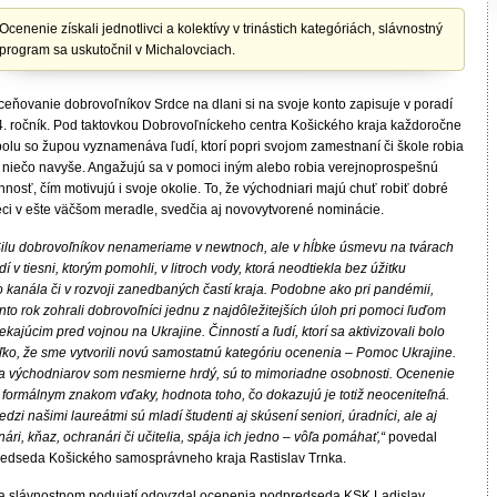
Ocenenie získali jednotlivci a kolektívy v trinástich kategóriách, slávnostný
program sa uskutočnil v Michalovciach.
ceňovanie dobrovoľníkov Srdce na dlani si na svoje konto zapisuje v poradí
4. ročník. Pod taktovkou Dobrovoľníckeho centra Košického kraja každoročne
polu so župou vyznamenáva ľudí, ktorí popri svojom zamestnaní či škole robia
j niečo navyše. Angažujú sa v pomoci iným alebo robia verejnoprospešnú
nnosť, čím motivujú i svoje okolie. To, že východniari majú chuť robiť dobré
eci v ešte väčšom meradle, svedčia aj novovytvorené nominácie.
Silu dobrovoľníkov nenameriame v newtnoch, ale v hĺbke úsmevu na tvárach
dí v tiesni, ktorým pomohli, v litroch vody, ktorá neodtiekla bez úžitku
o kanála či v rozvoji zanedbaných častí kraja. Podobne ako pri pandémii,
nto rok zohrali dobrovoľníci jednu z najdôležitejších úloh pri pomoci ľuďom
ekajúcim pred vojnou na Ukrajine. Činností a ľudí, ktorí sa aktivizovali bolo
oľko, že sme vytvorili novú samostatnú kategóriu ocenenia – Pomoc Ukrajine.
a východniarov som nesmierne hrdý, sú to mimoriadne osobnosti. Ocenenie
e formálnym znakom vďaky, hodnota toho, čo dokazujú je totiž neoceniteľná.
dzi našimi laureátmi sú mladí študenti aj skúsení seniori, úradníci, ale aj
nári, kňaz, ochranári či učitelia, spája ich jedno – vôľa pomáhať,“
povedal
redseda Košického samosprávneho kraja Rastislav Trnka.
a slávnostnom podujatí odovzdal ocenenia podpredseda KSK Ladislav