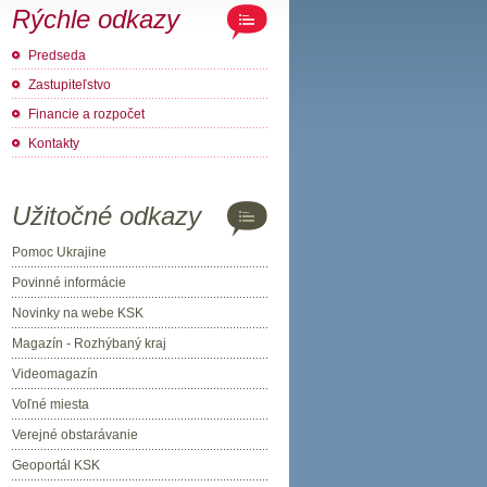
Rýchle odkazy
Predseda
Zastupiteľstvo
Financie a rozpočet
Kontakty
Užitočné odkazy
Pomoc Ukrajine
Povinné informácie
Novinky na webe KSK
Magazín - Rozhýbaný kraj
Videomagazín
Voľné miesta
Verejné obstarávanie
Geoportál KSK