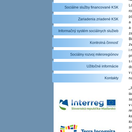
Lö
Sociálne služby financované KSK
r
p
Zariadenia zriadené KSK
a
a
Informačný systém sociálnych služieb
za
Bi
Kontrolná činnosť
zv
i
Sociálny rozvoj mikroregiónov
pr
s 
Užitočné informácie
do
v 
Kontakty
na
„J
ta
sa
v
re
k
t
s