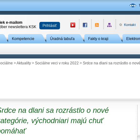
niek e-mailom
Kontakt
Prihlásiť
odber newslettera KSK
Kompetencie
Úradná tabuľa
Fakty o kraji
Elektro
ociálne
>
Aktuality
>
Sociálne veci v roku 2022
> Srdce na dlani sa rozrástlo o no
rdce na dlani sa rozrástlo o nové
ategórie, východniari majú chuť
pomáhať