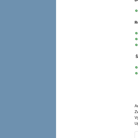
D
R
Š
Au
Zv
V
U