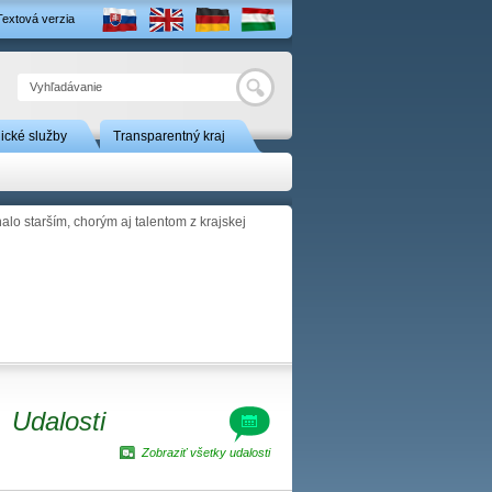
Textová verzia
Hľadať
nické služby
Transparentný kraj
o starším, chorým aj talentom z krajskej
Udalosti
Zobraziť všetky udalosti