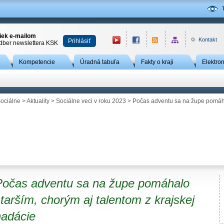
niek e-mailom
Kontakt
Prihlásiť
odber newslettera KSK
Kompetencie
Úradná tabuľa
Fakty o kraji
Elektro
ociálne
>
Aktuality
>
Sociálne veci v roku 2023
> Počas adventu sa na župe pomáhal
Počas adventu sa na župe pomáhalo
tarším, chorým aj talentom z krajskej
nadácie