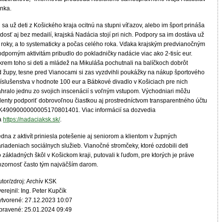
rnka.
 sa už deti z Košického kraja ocitnú na stupni víťazov, alebo im šport prináša
dosť aj bez medailí, krajská Nadácia stojí pri nich. Podpory sa im dostáva už
ri roky, a to systematicky a počas celého roka. Vďaka krajským predvianočným
dporným aktivitám pribudlo do pokladničky nadácie viac ako 2-tisíc eur.
krem toho si deti a mládež na Mikuláša pochutnali na balíčkoch dobrôt
d župy, tesne pred Vianocami si zas vyzdvihli poukážky na nákup športového
ríslušenstva v hodnote 100 eur a Bábkové divadlo v Košiciach pre nich
ahralo jednu zo svojich inscenácií s voľným vstupom. Východniari môžu
alenty podporiť dobrovoľnou čiastkou aj prostredníctvom transparentného účtu
K4909000000005170801401. Viac informácií sa dozvedia
a
https://nadaciaksk.sk/
.
dna z aktivít priniesla potešenie aj seniorom a klientom v župných
riadeniach sociálnych služieb. Vianočné stromčeky, ktoré ozdobili deti
 základných škôl v Košickom kraji, putovali k ľuďom, pre ktorých je práve
ozornosť často tým najväčším darom.
tor/zdroj: Archív KSK
erejnil: Ing. Peter Kupčík
ytvorené: 27.12.2023 10:07
pravené: 25.01.2024 09:49