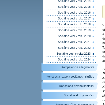
Sociálne veci v roku 2014
Sociálne veci v roku 2015
Sociálne veci v roku 2016
Sociálne veci v roku 2017
Sociálne veci v roku 2018
V
o
Sociálne veci v roku 2019
a
Sociálne veci v roku 2020
d
Sociálne veci v roku 2021
na
T
Sociálne veci v roku 2022
ú
Sociálne veci v roku 2023
d
Sociálne veci v roku 2024
a
Kompetencie a legislatíva
„V
TU
Koncepcia rozvoja sociálnych služieb
z 
k
Kancelária prvého kontaktu
N
s
Sociálne služby - občan
p
G
P
Sociálne služby - poskytovateľ