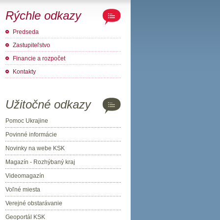
Rýchle odkazy
Predseda
Zastupiteľstvo
Financie a rozpočet
Kontakty
Užitočné odkazy
Pomoc Ukrajine
Povinné informácie
Novinky na webe KSK
Magazín - Rozhýbaný kraj
Videomagazín
Voľné miesta
Verejné obstarávanie
Geoportál KSK