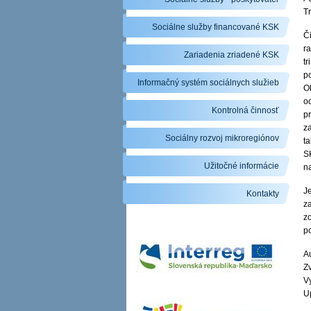
T
Sociálne služby financované KSK
Či
ra
Zariadenia zriadené KSK
t
po
Informačný systém sociálnych služieb
O
o
Kontrolná činnosť
p
z
Sociálny rozvoj mikroregiónov
t
S
Užitočné informácie
n
Je
Kontakty
za
zo
p
Au
Zv
V
U