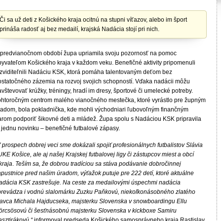
Či sa už deti z Košického kraja ocitnú na stupni víťazov, alebo im šport
prináša radosť aj bez medailí, krajská Nadácia stojí pri nich.
 predvianočnom období župa upriamila svoju pozornosť na pomoc
byvateľom Košického kraja v každom veku. Benefičné aktivity pripomenuli
 zviditeľnili Nadáciu KSK, ktorá pomáha talentovaným deťom bez
ostatočného zázemia na rozvoj svojich schopností. Vďaka nadácii môžu
vštevovať krúžky, tréningy, hradí im dresy, športové či umelecké potreby.
ohtoročným centrom malého vianočného mestečka, ktoré vyrástlo pre župným
radom, bola pokladnička, kde mohli východniari ľubovoľným finančným
arom podporiť šikovné deti a mládež. Župa spolu s Nadáciou KSK pripravila
j jednu novinku – benefičné futbalové zápasy.
 prospech dobrej veci sme dokázali spojiť profesionálnych futbalistov Slávia
KE Košice, ale aj našej Krajskej futbalovej ligy či zástupcov miest a obcí
kraja
.
Teším sa, že dobrou tradíciou sa stáva podávanie dobročinnej
apustnice pred našim úradom, výťažok putuje pre 222 detí, ktoré aktuálne
adácia KSK zastrešuje. Na ceste za medailovými úspechmi nadácia
prevádza i vodnú slalomárku Zuzku Paňkovú, niekoľkonásobného zlatého
lavca Michala Hajducseka, majsterku Slovenska v snowboardingu Ellu
örcsösovú
či šesťnásobnú majsterku Slovenska v kickboxe Samiru
asztirákovú,“
informoval predseda Košického samosprávneho kraja Rastislav