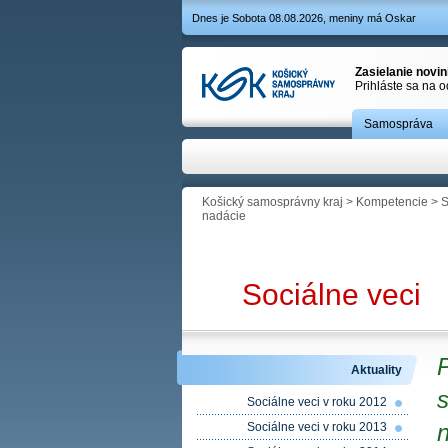
Dnes je Sobota 08.08.2026, meniny má Oskar
Zasielanie novi
Prihláste sa na 
Samospráva
Košický samosprávny kraj
>
Kompetencie
>
S
nadácie
Sociálne veci
Aktuality
s
Sociálne veci v roku 2012
Sociálne veci v roku 2013