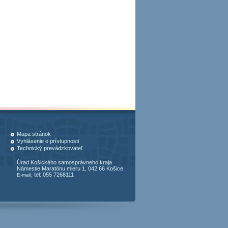
Mapa stránok
Vyhlásenie o prístupnosti
Technický prevádzkovateľ
Úrad Košického samosprávneho kraja
Námestie Maratónu mieru 1, 042 66 Košice
, tel: 055 7268111
E-mail