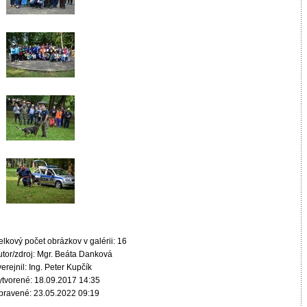
lkový počet obrázkov v galérii: 16
utor/zdroj: Mgr. Beáta Danková
erejnil: Ing. Peter Kupčík
ytvorené: 18.09.2017 14:35
pravené: 23.05.2022 09:19