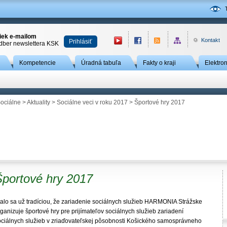
niek e-mailom
Kontakt
Prihlásiť
odber newslettera KSK
Kompetencie
Úradná tabuľa
Fakty o kraji
Elektro
ociálne
>
Aktuality
>
Sociálne veci v roku 2017
> Športové hry 2017
Športové hry 2017
talo sa už tradíciou, že zariadenie sociálnych služieb HARMONIA Strážske
ganizuje športové hry pre prijímateľov sociálnych služieb zariadení
ociálnych služieb v zriaďovateľskej pôsobnosti Košického samosprávneho