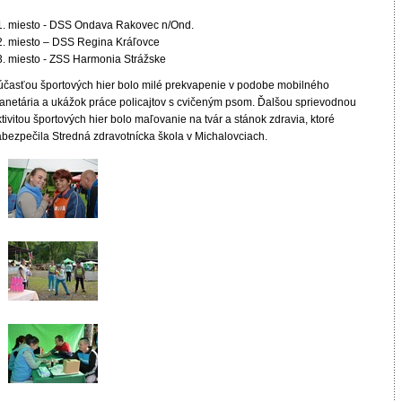
miesto - DSS Ondava Rakovec n/Ond.
miesto – DSS Regina Kráľovce
miesto - ZSS Harmonia Strážske
účasťou športových hier bolo milé prekvapenie v podobe mobilného
lanetária a ukážok práce policajtov s cvičeným psom. Ďalšou sprievodnou
tivitou športových hier bolo maľovanie na tvár a stánok zdravia, ktoré
abezpečila Stredná zdravotnícka škola v Michalovciach.