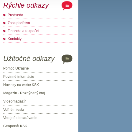
Rýchle odkazy
Predseda
Zastupiteľstvo
Financie a rozpočet
Kontakty
Užitočné odkazy
Pomoc Ukrajine
Povinné informácie
Novinky na webe KSK
Magazín - Rozhýbaný kraj
Videomagazín
Voľné miesta
Verejné obstarávanie
Geoportál KSK