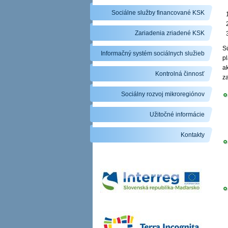
Sociálne služby financované KSK
Zariadenia zriadené KSK
S
Informačný systém sociálnych služieb
p
ak
Kontrolná činnosť
z
Sociálny rozvoj mikroregiónov
Užitočné informácie
Kontakty