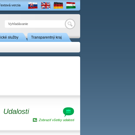
Textová verzia
Hľadať
nické služby
Transparentný kraj
Udalosti
Zobraziť všetky udalosti