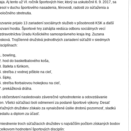
aja. Aj tento už VI. ročník športových hier, ktorý sa uskutočnil 6. 9. 2017, sa
esol v duchu športového nasadenia, férovosti, radosti zo súťaženia a
oločného stretnutia.
zvanie prijalo 13 zariadení sociálnych služieb v pôsobnosti KSK a ďalší
ozvaní hostia. Športové hry zahájila vedúca odboru sociálnych vecí
 zdravotníctva Úradu Košického samosprávneho kraja Ing. Zuzana
sková. Trojčlenné družstvá jednotlivých zariadení súťažili v siedmych
sciplínach:
bowling,
hod do basketbalového koša,
štafeta s fúrikom,
streľba z vodnej pištole na cieľ,
šípky,
streľba florbalovou hokejkou na cieľ,
prekážková dráha.
o občerstvení nasledovalo záverečné vyhodnotenie a odovzdávanie
ien. Všetci súťažiaci boli odmenení za podané športové výkony. Desať
úťažných družstiev získalo za vynaložené úsilie drobnú pozornosť, sladkú
edailu a diplom za účasť.
miestnenie troch súťažiacich družstiev s najväčším počtom získaných bodov
 celkovom hodnotení športových disciplín: