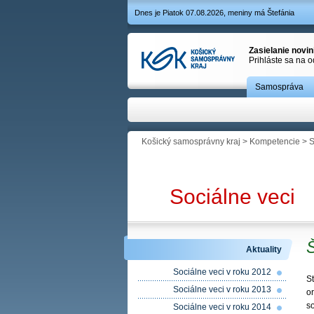
Dnes je Piatok 07.08.2026, meniny má Štefánia
Zasielanie novi
Prihláste sa na 
Samospráva
Košický samosprávny kraj
>
Kompetencie
>
S
Sociálne veci
Aktuality
Sociálne veci v roku 2012
S
Sociálne veci v roku 2013
or
s
Sociálne veci v roku 2014