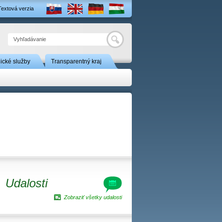
Textová verzia
Hľadať
nické služby
Transparentný kraj
Udalosti
Zobraziť všetky udalosti