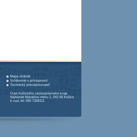
Mapa stránok
Vyhlásenie o prístupnosti
Technický prevádzkovateľ
Úrad Košického samosprávneho kraja
Námestie Maratónu mieru 1, 042 66 Košice
, tel: 055 7268111
E-mail