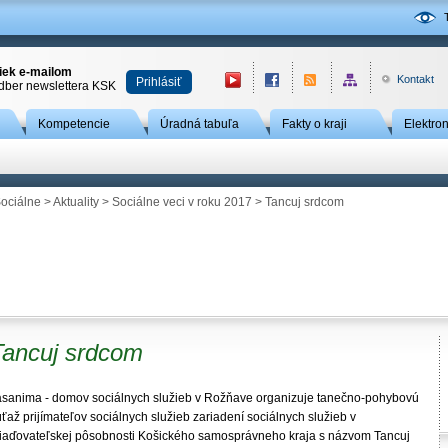
niek e-mailom
Kontakt
Prihlásiť
odber newslettera KSK
Kompetencie
Úradná tabuľa
Fakty o kraji
Elektro
ociálne
>
Aktuality
>
Sociálne veci v roku 2017
> Tancuj srdcom
Tancuj srdcom
asanima - domov sociálnych služieb v Rožňave organizuje tanečno-pohybovú
ťaž prijímateľov sociálnych služieb zariadení sociálnych služieb v
riaďovateľskej pôsobnosti Košického samosprávneho kraja s názvom Tancuj