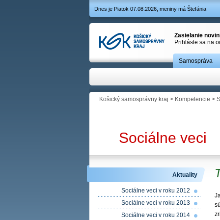
Dnes je Piatok 07.08.2026, meniny má Štefánia
Zasielanie novi
Prihláste sa na 
Samospráva
Košický samosprávny kraj
>
Kompetencie
>
S
Sociálne veci
Aktuality
Sociálne veci v roku 2012
J
Sociálne veci v roku 2013
sú
z
Sociálne veci v roku 2014