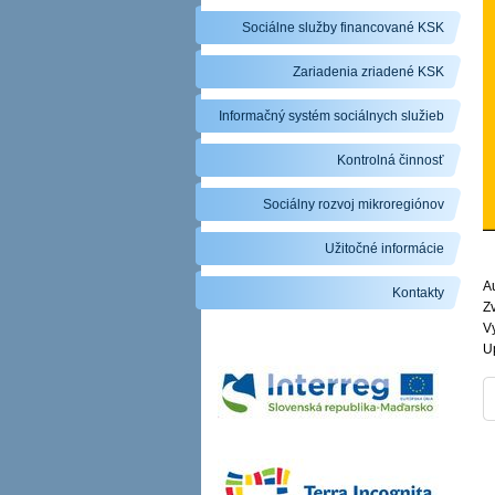
Sociálne služby financované KSK
Zariadenia zriadené KSK
Informačný systém sociálnych služieb
Kontrolná činnosť
Sociálny rozvoj mikroregiónov
Užitočné informácie
Au
Kontakty
Zv
V
U