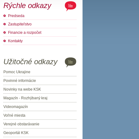
Rýchle odkazy
Predseda
Zastupiteľstvo
Financie a rozpočet
Kontakty
Užitočné odkazy
Pomoc Ukrajine
Povinné informácie
Novinky na webe KSK
Magazín - Rozhýbaný kraj
Videomagazín
Voľné miesta
Verejné obstarávanie
Geoportál KSK