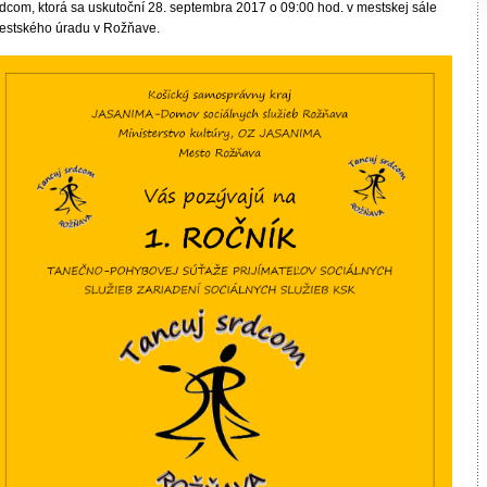
rdcom, ktorá sa uskutoční 28. septembra 2017 o 09:00 hod. v mestskej sále
estského úradu v Rožňave.