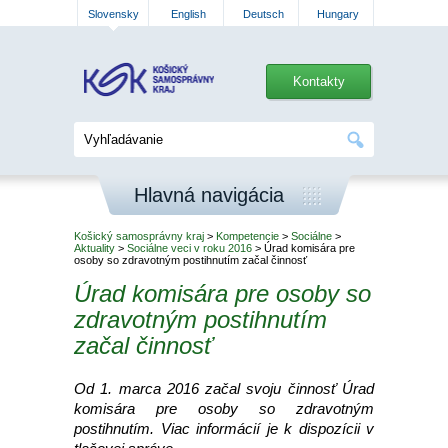
Slovensky
English
Deutsch
Hungary
Kontakty
Hlavná navigácia
Košický samosprávny kraj
>
Kompetencie
>
Sociálne
>
Aktuality
>
Sociálne veci v roku 2016
> Úrad komisára pre
osoby so zdravotným postihnutím začal činnosť
Úrad komisára pre osoby so
zdravotným postihnutím
začal činnosť
Od 1. marca 2016 začal svoju činnosť Úrad
komisára pre osoby so zdravotným
postihnutím. Viac informácií je k dispozícii v