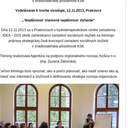
v zriaďovateľskej pôsobnosti KSK
Vzdelávanie k tvorbe stratégie, 12.11.2013, Prakovce
„ Neplánovať znamená naplánovať zlyhanie“
Dňa 12.11.2013 sa v Prakovciach v hydroterapeutickom centre zariadenia
IDEA – DSS stretli zamestnanci zariadení sociálnych služieb na tréningu
prípravy strategickej časti koncepcií zariadení sociálnych služieb
v zriaďovateľskej pôsobnosti KSK.
Tréning realizovala Agentúra na podporu regionálneho rozvoja, Košice n.o.
(Ing. Zuzana Záborská).
Cieľom tréningu bolo spoznať, ako a prečo plánovať, ako riadiť zmenu ako aj
získať viac informácií a zručností k definovaniu stratégie rozvoja organizácie.