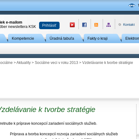
niek e-mailom
Kontakt
Prihlásiť
odber newslettera KSK
Kompetencie
Úradná tabuľa
Fakty o kraji
Elektro
ociálne
>
Aktuality
>
Sociálne veci v roku 2013
> Vzdelávanie k tvorbe stratégie
zdelávanie k tvorbe stratégie
retnutie k príprave koncepcií zariadení sociálnych služieb.
Príprava a tvorba koncepcií rozvoja zariadení sociálnych služieb