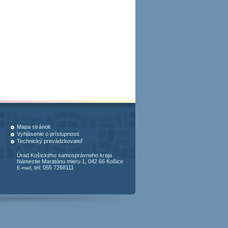
Mapa stránok
Vyhlásenie o prístupnosti
Technický prevádzkovateľ
Úrad Košického samosprávneho kraja
Námestie Maratónu mieru 1, 042 66 Košice
, tel: 055 7268111
E-mail