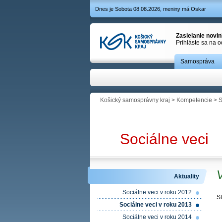
Dnes je Sobota 08.08.2026, meniny má Oskar
Zasielanie novi
Prihláste sa na 
Samospráva
Košický samosprávny kraj
>
Kompetencie
>
S
Sociálne veci
V
Aktuality
Sociálne veci v roku 2012
St
Sociálne veci v roku 2013
Sociálne veci v roku 2014