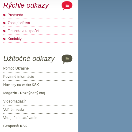
Rýchle odkazy
Predseda
Zastupiteľstvo
Financie a rozpočet
Kontakty
Užitočné odkazy
Pomoc Ukrajine
Povinné informácie
Novinky na webe KSK
Magazín - Rozhýbaný kraj
Videomagazín
Voľné miesta
Verejné obstarávanie
Geoportál KSK