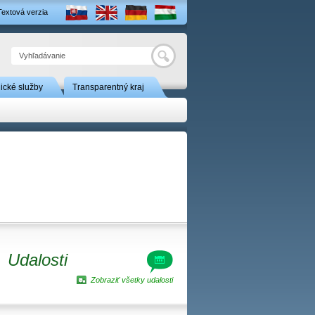
Textová verzia
Hľadať
nické služby
Transparentný kraj
Udalosti
Zobraziť všetky udalosti