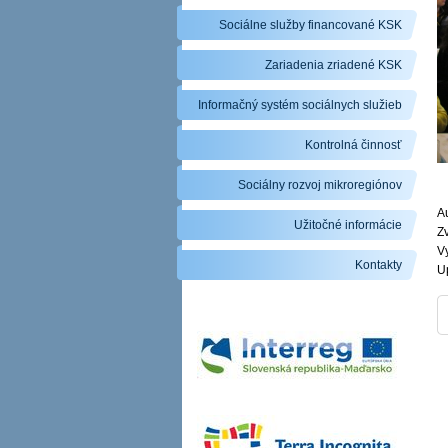
Sociálne služby financované KSK
Zariadenia zriadené KSK
Informačný systém sociálnych služieb
Kontrolná činnosť
Sociálny rozvoj mikroregiónov
Au
Užitočné informácie
Zv
V
Kontakty
U