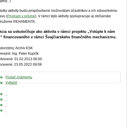
pely.. )
šetky aktivity budú prispôsobené možnostiam účastníkov a ich zdravotnému
avu (
Program v prílohe
). V rámci tejto aktivity spolupracuje aj občianske
druženie REHAMENTA.
kcia sa uskutočňuje ako aktivita v rámci projektu „Vstúpte k nám
..“ financovaného v rámci Švajčiarskeho finančného mechanizmu.
tor/zdroj: Archív KSK
erejnil: Ing. Peter Kupčík
ytvorené: 01.02.2013 06:00
pravené: 23.05.2022 09:08
Poslať známemu
Vytlačiť