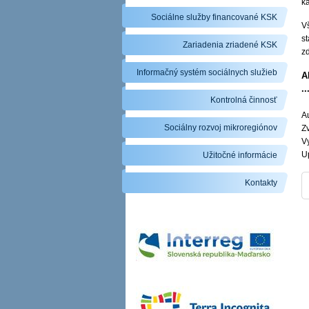
ka
Sociálne služby financované KSK
V
st
Zariadenia zriadené KSK
z
Informačný systém sociálnych služieb
A
.
Kontrolná činnosť
Au
Sociálny rozvoj mikroregiónov
Zv
V
U
Užitočné informácie
Kontakty