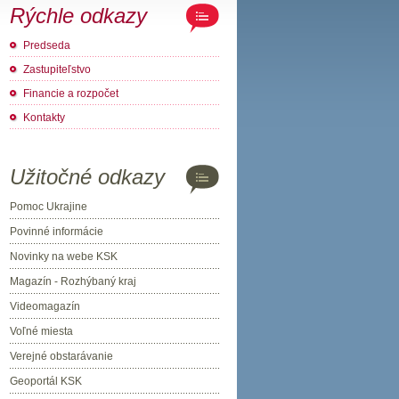
Rýchle odkazy
Predseda
Zastupiteľstvo
Financie a rozpočet
Kontakty
Užitočné odkazy
Pomoc Ukrajine
Povinné informácie
Novinky na webe KSK
Magazín - Rozhýbaný kraj
Videomagazín
Voľné miesta
Verejné obstarávanie
Geoportál KSK