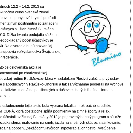
 dňoch 12.2 – 14.2. 2013 sa
skutočnia celoslovenské zimné
ábavno – pohybové hry dni pre ľudí
 mentálnym postihnutím zo zariadení
ociálnych služieb Zimná Blumiáda
13. Dĺžka trvania podujatia sú 3 dni.
redpokladaný počet účastníkov je
40. Na otvorenie budú pozvaní aj
ástupcovia veľvyslanectva Švajčiarskej
onfederácie.
áto celoslovenská akcia je
omenovaná po charizmatickej
idovskej rodine BLUMovcov, ktorá v neďalekom Plešivci založila prvý ústav
re slaboduchých v Rakúsko-Uhorsku a tak sa významne podieľali na výchove
 socializácii mentálne postihnutých a duševne chorých ľudí na Hornom
emeri.
 uskutočnenie tejto akcie bola vybraná lokalita – rekreačné stredisko
AHODNÁ, ktorá dostatočne spĺňa podmienky na zimné športy a relax.
re účastníkov Zimnej Blumiády 2013 je pripravený bohatý program a súťaže
lezecká stena, maľovanie na sneh, jazda na snežných skútroch, sánkovanie,
zda na boboch, „pekáčoch“, lavóroch, hipoterapia, ohňostroj, vystúpenie