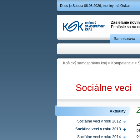
Dnes je Sobota 08.08.2026, meniny má Oskar
Zasielanie novi
Prihláste sa na 
Samospráva
Košický samosprávny kraj
>
Kompetencie
>
S
Sociálne veci
Aktuality
Sociálne veci v roku 2012
Zd
Sociálne veci v roku 2013
p
ol
Sociálne veci v roku 2014