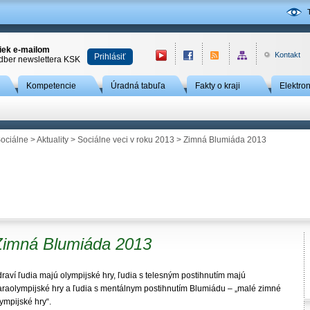
niek e-mailom
Kontakt
Prihlásiť
odber newslettera KSK
Kompetencie
Úradná tabuľa
Fakty o kraji
Elektro
ociálne
>
Aktuality
>
Sociálne veci v roku 2013
> Zimná Blumiáda 2013
Zimná Blumiáda 2013
raví ľudia majú olympijské hry, ľudia s telesným postihnutím majú
araolympijské hry a ľudia s mentálnym postihnutím Blumiádu – „malé zimné
ympijské hry“.