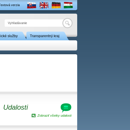
Textová verzia
Hľadať
nické služby
Transparentný kraj
Udalosti
Zobraziť všetky udalosti