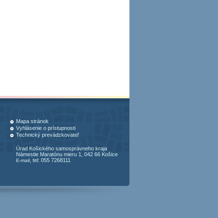
Mapa stránok
Vyhlásenie o prístupnosti
Technický prevádzkovateľ
Úrad Košického samosprávneho kraja
Námestie Maratónu mieru 1, 042 66 Košice
, tel: 055 7268111
E-mail